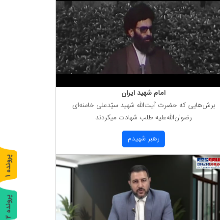
امام شهید ایران
برش‌هایی كه حضرت آیت‌الله شهید سیّدعلی خامنه‌ای
رضوان‌الله‌علیه طلب شهادت میكردند
رهبر شهیدم
پ
1
ر
و
ن
د
ه
پ
2
ر
و
ن
د
ه