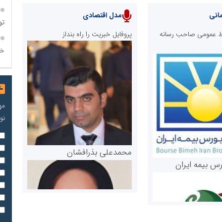
انی
مدل اقتصادی
تو
ابط عمومی صاحب رسانه
پروفایل خبریت را راه بنداز
خو
مه
نو
محمدعلی بذرافشان
رس بیمه ایران