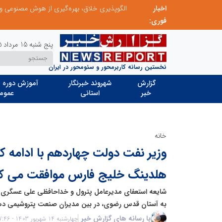
اخبار
ابتکار در حمایت از باشگاه‌ها و خلاقیت در توسعه ورزش همگانی؛ کلید طلایی پیشرفت ورزش کشور
فوری:
پنج شنبه 15 مرداد 1405
نخستین رسانه کاربرمحور و سئومحور در ایران
گزارش
شهروند خبرنگار
آموزش دوره ه
خبر
استانی
عموم
خانه
وزیر نفت دولت چهاردهم با ادامه ک
هلدینگ خلیج فارس موافقت می کن
شایعه استعفای مدیرعامل پترول و خداحافظی علی عسگری 
به آستان قدس رضوی، در بین مدیران صنعت پتروشیمی ده
با رسانه های گزارش خبر
چهارشنبه 14 شهریور 1403 - 07:46