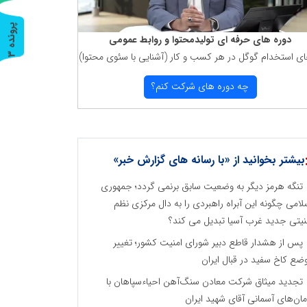
پ
3
دوره های حرفه ای تولیدمحتوا و روابط عمومی
ای استخدام گوگل در هر كسب و كار (آشنایی با سئوی محتوا)
ر
و
ن
د
ه
چه دوره های شركت كنم؟
بیشتر بخوانید از «با رسانه های گزارش خبر»
تنگه هرمز دیگر به وضعیت سابق برنمی گردد؛ جمهوری
لامی چگونه این آبراه راهبردی را به دال مرکزی نظم
نیتی جدید غرب آسیا تبدیل می کند؟
پس از هشدار قاطع دبیر شورای امنیت کشور؛ تغییر
ضع کاخ سفید در قبال ایران
تجدید میثاق شرکت معادن سنگ‌آهن احیاءسپاهان با
مان‌های آسمانی آقای شهید ایران