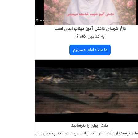
داغ شهدای دانش آموز میناب ابدی است
به كدامین گناه ؟!
ما ملت امام حسینیم
ملت ایران را نترسانید
ما میترسند؛ از ملّت میترسند؛ از ایمانتان میترسند؛ از حضور شما