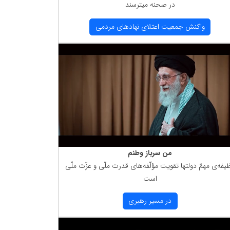
در صحنه میترسند
واكنش جمعیت اعتلای نهادهای مردمی
من سرباز وطنم
یفه‌ی مهمّ دولتها تقویت مؤلّفه‌های قدرت ملّی و عزّت ملّی
است
در مسیر رهبری