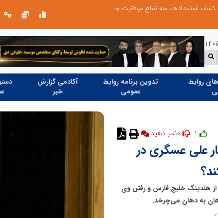
الگوپذیری خلاق، بهره‌گیری از هوش مصنوعی و کشف استعدادها، سه ضلع موفقیت جوانان کارآفرین
ای روابط
تدوین برنامه روابط
آکادمی گزارش
دستیا
ی
عمومی
خبر
عم
0
1 |
نظر دهید
ار علی عسگری در
د؟
از هلدینگ خلیج فارس و رفتن وی
ان به دهان می‌چرخد.