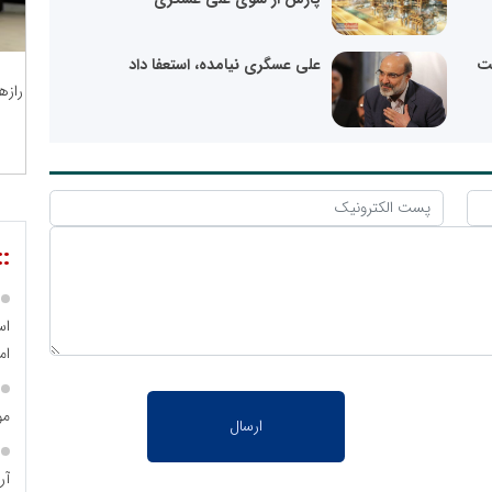
ست
علی عسگری نیامده، استعفا داد
رازه
::
اس
ام
مو
آر