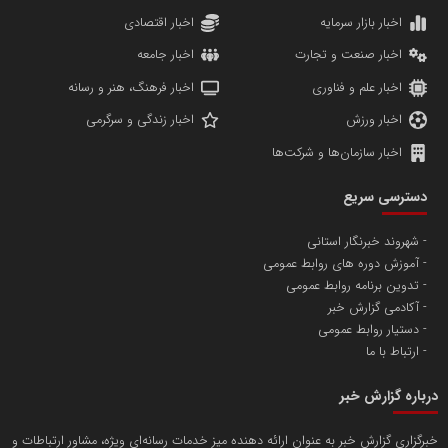
دانشگاه سئوی ایران
مریم حاج نوروز نظری
اخبار بازار سرمایه
اخبار اقتصادی
اخبار صنعت و تجارت
اخبار جامعه
اخبار علم و فناوری
اخبار فرهنگ، هنر و رسانه
اخبار ورزش
اخبار زندگی و سرگرمی
اخبار سازمان‌ها و شرکت‌ها
آهن و فولاد غدیر ایرانیان
دسترسی سریع
تامین آهن اسفنجی تولیدکنندگان فولاد در کشور
شهروند خبرنگار استانی
آموزش دوره های روابط عمومی
پایگاه اطلاع رسانی اعتلای نهادهای مردمی
تدوین برنامه روابط عمومی
مسعودصادقی
آکادمی گزارش خبر
دستیار روابط عمومی
ارتباط با ما
درباره گزارش خبر
خبرگزاری گزارش خبر به عنوان ارائه دهنده میز خدمات رسانه‌ای ویژه، مشاور ارتباطات و