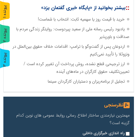
::
بیشتر بخوانید از «پایگاه خبری گفتمان یزد»
پ
1
خرید با قیمت روز یا سهمیه ثابت: انتخاب با شماست!
ر
و
ن
د
ه
یادبود رئیس رسانه ملی از سعید پیردوست: روایتگر زندگی مردم با
پ
2
صداقت و باورپذیر
ر
و
ن
د
ه
اردوغان پس از گفت‌وگو با ترامپ: اقدامات خلاف حقوق بین‌الملل در
ونزوئلا را تأیید نمی‌کنیم
پ
3
ارز ترجیحی قطع نشده، روش پرداخت آن تغییر کرده است /
ر
و
ن
د
ه
تعیین‌تکلیف حقوق کارگران در ماه‌های آینده
تجلیل از برنامه‌ریزان و دستیاران کارگردان سینما
نظرسنجی
مهمترین نیازمندی ساختار اطلاع رسانی روابط عمومی های نوین کدام
گزینه است؟
راه اندازی خبرگزاری داخلی