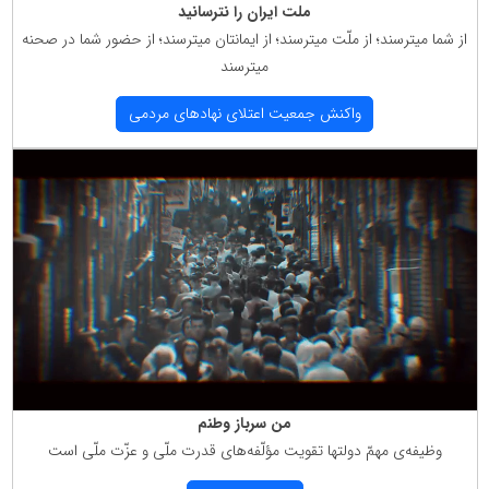
ملت ایران را نترسانید
از شما میترسند؛ از ملّت میترسند؛ از ایمانتان میترسند؛ از حضور شما در صحنه
میترسند
واكنش جمعیت اعتلای نهادهای مردمی
من سرباز وطنم
وظیفه‌ی مهمّ دولتها تقویت مؤلّفه‌های قدرت ملّی و عزّت ملّی است