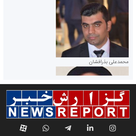
سازمان بورس و اوراق بهادار
مرجع اخبار موثق در بازارسرمایه
پایگاه خبری گفتمان یزد
محمدعلی بذرافشان
سازمان صنعت،معدن و تجارت