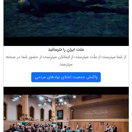
ملت ایران را نترسانید
از شما میترسند؛ از ملّت میترسند؛ از ایمانتان میترسند؛ از حضور شما در صحنه
میترسند
واكنش جمعیت اعتلای نهادهای مردمی