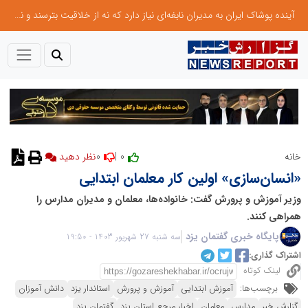
آینده پوشاک ایران به مدیران نابغه‌ای نیاز دارد که نه از خلاقیت بترسند و نه بروکراسی
0
0 |
خانه
«انسان‌سازی» اولین کار معلمان ابتدایی
وزیر آموزش و پرورش گفت: خانواده‌ها، معلمان و مدیران مدارس را
همراهی کنند.
پایگاه خبری گفتمان یزد
سه شنبه 27 شهریور 1403 - 19:50
اشتراک گذاری:
لینک کوتاه
برچسب‌ها:
آموزش ابتدایی
آموزش و پرورش
استاندار یزد
دانش آموزان
گزارش خبر
مدارس
معلمان
اخبار مرجع استان یزد
گفتمان یزد