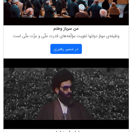
من سرباز وطنم
وظیفه‌ی مهمّ دولتها تقویت مؤلّفه‌های قدرت ملّی و عزّت ملّی است
در مسیر رهبری