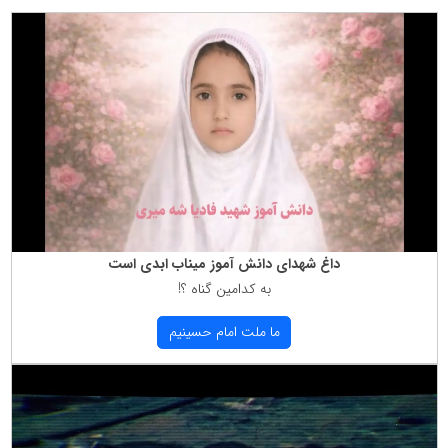
داغ شهدای دانش آموز میناب ابدی است
به كدامین گناه ؟!
ما ملت امام حسینیم