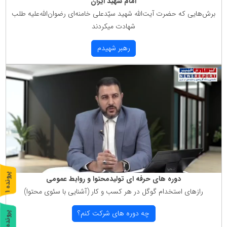
امام شهید ایران
برش‌هایی كه حضرت آیت‌الله شهید سیّدعلی خامنه‌ای رضوان‌الله‌علیه طلب
شهادت میكردند
رهبر شهیدم
پ
1
دوره های حرفه ای تولیدمحتوا و روابط عمومی
رازهای استخدام گوگل در هر كسب و كار (آشنایی با سئوی محتوا)
ر
و
ن
د
ه
چه دوره های شركت كنم؟
پ
2