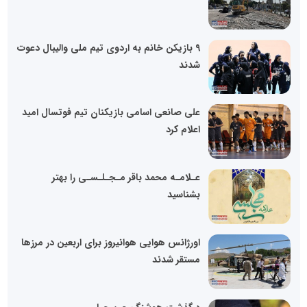
9 بازیکن خانم به اردوی تیم ملی والیبال دعوت
شدند
علی صانعی اسامی بازیکنان تیم فوتسال امید
اعلام کرد
عـلامـه محمد باقر مـجـلـسـی را بهتر
بشناسید
اورژانس هوایی هوانیروز برای اربعین در مرز‌ها
مستقر شدند