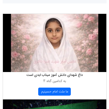
داغ شهدای دانش آموز میناب ابدی است
به كدامین گناه ؟!
ما ملت امام حسینیم