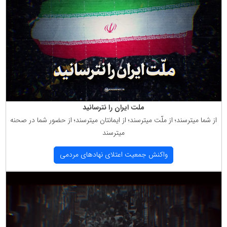
ملت ایران را نترسانید
از شما میترسند؛ از ملّت میترسند؛ از ایمانتان میترسند؛ از حضور شما در صحنه
میترسند
واكنش جمعیت اعتلای نهادهای مردمی