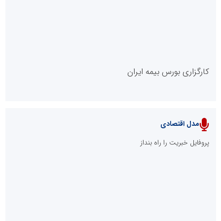
روابط عمومی خبرگزاری گزارش خبر
کارگزاری بورس بیمه ایران
مدل اقتصادی
پایگاه خبری نهضت ملی مسکن
پروفایل خبریت را راه بنداز
سازمان بورس و اوراق بهادار
مرجع اخبار موثق در بازارسرمایه