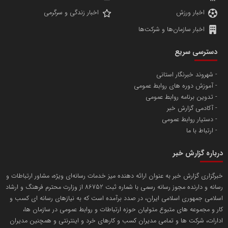
اخبار ورزش
اخبار زندگی و سرگرمی
اخبار سازمان‌ها و شرکت‌ها
آهن و فولاد غدیر ایرانیان
دسترسی سریع
تامین آهن اسفنجی تولیدکنندگان فولاد در کشور
شهروند خبرنگار استانی
آموزش دوره های روابط عمومی
پایگاه اطلاع رسانی اعتلای نهادهای مردمی
تدوین برنامه روابط عمومی
مسعودصادقی
آکادمی گزارش خبر
دستیار روابط عمومی
ارتباط با ما
درباره گزارش خبر
خبرگزاری گزارش خبر به عنوان ارائه دهنده میز خدمات رسانه‌ای ویژه، مشاور ارتباطات و
رسانه و دارنده مجوز رسانه رسمی با شماره ثبت 86752 از وزارت محترم فرهنگ و ارشاد
تریبون
اسلامی جمهوری اسلامی ایران، در صدد برآمده است که به نیازهای رسانه ای کسب و
انتشار گسترده محتوا در رسانه گزارش خبر
کار و مجموعه های متبوع متولیان حوزه ارتباطات و روابط عمومی در سازمان ها،
ادارات، شرکت ها و تمامی مدیران کسب و کارهای خرد و اینترنتی و همچنین مدیران