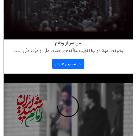
من سرباز وطنم
وظیفه‌ی مهمّ دولتها تقویت مؤلّفه‌های قدرت ملّی و عزّت ملّی است
در مسیر رهبری