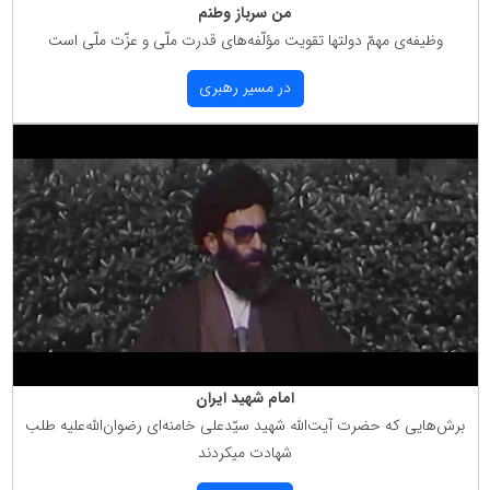
من سرباز وطنم
وظیفه‌ی مهمّ دولتها تقویت مؤلّفه‌های قدرت ملّی و عزّت ملّی است
در مسیر رهبری
امام شهید ایران
برش‌هایی كه حضرت آیت‌الله شهید سیّدعلی خامنه‌ای رضوان‌الله‌علیه طلب
شهادت میكردند