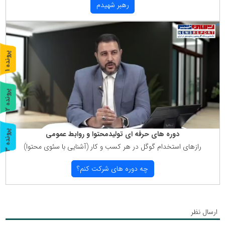
رهبر شهیدم
پ
1
ر
و
ن
د
ه
پ
2
ر
و
ن
د
ه
پ
3
دوره های حرفه ای تولیدمحتوا و روابط عمومی
رازهای استخدام گوگل در هر كسب و كار (آشنایی با سئوی محتوا)
ر
و
ن
د
ه
چه دوره های شركت كنم؟
ارسال نظر