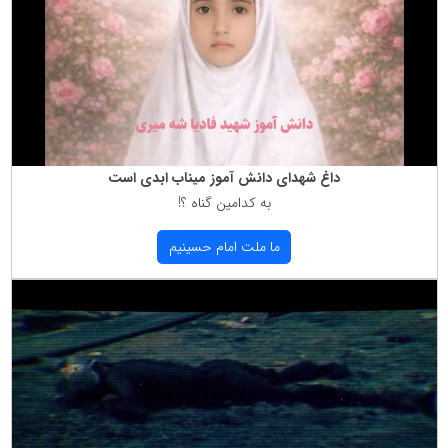
داغ شهدای دانش آموز میناب ابدی است
به كدامین گناه ؟!
ما ملت امام حسینیم