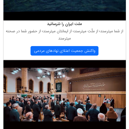
ملت ایران را نترسانید
از شما میترسند؛ از ملّت میترسند؛ از ایمانتان میترسند؛ از حضور شما در صحنه
میترسند
واكنش جمعیت اعتلای نهادهای مردمی