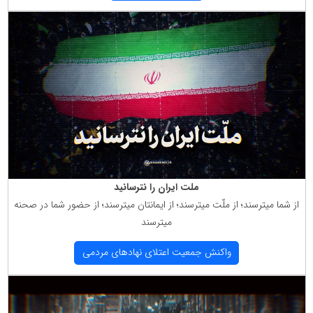
ملت ایران را نترسانید
از شما میترسند؛ از ملّت میترسند؛ از ایمانتان میترسند؛ از حضور شما در صحنه
میترسند
واكنش جمعیت اعتلای نهادهای مردمی