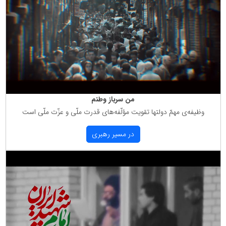
من سرباز وطنم
وظیفه‌ی مهمّ دولتها تقویت مؤلّفه‌های قدرت ملّی و عزّت ملّی است
در مسیر رهبری