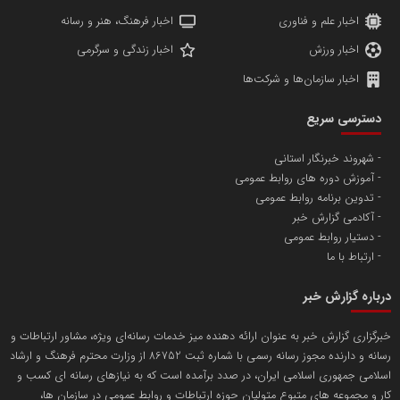
اخبار علم و فناوری
اخبار فرهنگ، هنر و رسانه
اخبار ورزش
اخبار زندگی و سرگرمی
اخبار سازمان‌ها و شرکت‌ها
آهن و فولاد غدیر ایرانیان
دسترسی سریع
تامین آهن اسفنجی تولیدکنندگان فولاد در کشور
شهروند خبرنگار استانی
آموزش دوره های روابط عمومی
پایگاه اطلاع رسانی اعتلای نهادهای مردمی
تدوین برنامه روابط عمومی
مسعودصادقی
آکادمی گزارش خبر
دستیار روابط عمومی
ارتباط با ما
درباره گزارش خبر
خبرگزاری گزارش خبر به عنوان ارائه دهنده میز خدمات رسانه‌ای ویژه، مشاور ارتباطات و
رسانه و دارنده مجوز رسانه رسمی با شماره ثبت 86752 از وزارت محترم فرهنگ و ارشاد
تریبون
اسلامی جمهوری اسلامی ایران، در صدد برآمده است که به نیازهای رسانه ای کسب و
انتشار گسترده محتوا در رسانه گزارش خبر
کار و مجموعه های متبوع متولیان حوزه ارتباطات و روابط عمومی در سازمان ها،