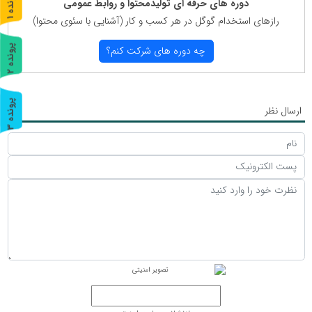
پ
1
دوره های حرفه ای تولیدمحتوا و روابط عمومی
رازهای استخدام گوگل در هر كسب و كار (آشنایی با سئوی محتوا)
ر
و
ن
د
ه
پ
2
چه دوره های شركت كنم؟
ر
و
ن
د
ه
پ
3
ارسال نظر
ر
و
ن
د
ه