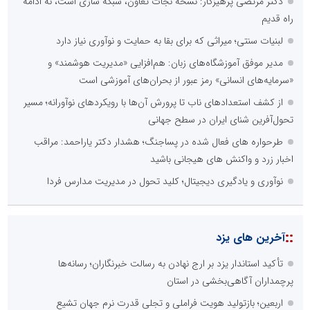
دکتر مرتضی پرهیزگار: نسخه نجات تعاون، شبکه سازی است، نه ادامه
راه قدیم
لبنیات سنتی؛ میراثی که برای بقا به حمایت و نوآوری نیاز دارد
مدیر موفق آموزشگاه‌های زبان: هم‌افزایی «مدیریت هوشمند» و
«سرمایه‌های انسانی» رمز عبور از بحران‌های آموزشی است
از کشف استعدادهای ناب تا پرورش آن‌ها با رویکردهای نوآورانه؛ مسیر
تحول‌آفرین شنای ایران در سطح جهانی
طرحواره های فعال شده در پساجنگ؛ هشدار دکتر یاراحمد: مراقب
اخبار زرد و واکنش های هیجانی باشید
نوآوری و یادگیری دیجیتال؛ کلید تحول در مدیریت مدارس فردا
::
آخرین های یزد
تأکید استاندار یزد بر ارج نهادن به رسالت خبرنگاران؛ رسانه‌ها
پرچمداران آگاهی‌بخشی در استان
اربعین؛ بازتولید هویت فراملی و تجلی قدرت نرم جهان تشیع