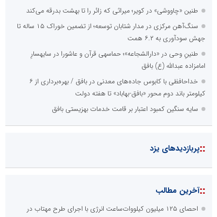
طنین «چاووشی» در کویر؛ میراثی که زائر را تا بهشت بدرقه می‌کند
سنگ‌آهن مرکزی در مدار شتابان توسعه؛ از تضمین خوراک ۱۵ ساله تا
جهش سودآوری به ۶.۲ همت
طنینِ وحی در «دارالشجاعه»؛ حماسهی قرآن و عاشورا در سایهسارِ
امامزاده عبدالله (ع) بافق
خداحافظی با کابوس جاده‌های معدنی در بافق / بهره‌برداری از ۶
کیلومتر باند دوم محور «بافق-بهاباد» تا هفته دولت
سایه سنگین کمبود اعتبار بر قامت خدمات بهزیستی بافق
::
پربازدیدهای یزد
::
آخرین مطالب
احصای ۱۲۵ میلیون کیلووات‌ساعت انرژی با اجرای طرح مهتاب در