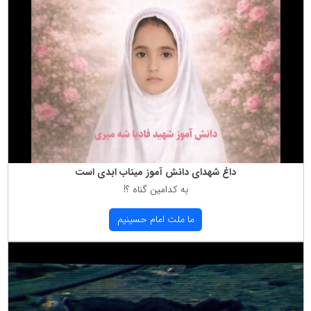
داغ شهدای دانش آموز میناب ابدی است
به كدامین گناه ؟!
ما ملت امام حسینیم