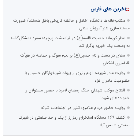
::
آخرین های فارس
مکتب‌خانه‌ها دانشگاهِ اخلاق و حافظه تاریخی بافق هستند/ ضرورت
مستندسازی هنرِ آموزش سنتی
عطر کریمانه حضرت قاسم(ع) در قیامدشت پیچید؛ سفره «مشکل‌گشا»
به وسعت یک خیریه برگزار شد
سلاح در دست و نام حسین(ع) بر لب؛ سوگ و حماسه در هیأت
فاطمیون اشکنان
روایت مادر شهیده الهام زایری از پیوند شیرخوارگان حسینی با
مظلومیت مادران غزه
افتتاح موکب شهدای جنگ رمضان لامرد با حضور مسئولان و
خانواده‌های شهدا
روایت حضور مردم علامرودشتی در اجتماعات شبانه
کشف 169 دستگاه استخراج رمزارز از یک واحد صنعتی در شهرک
صنعتی شمس آباد