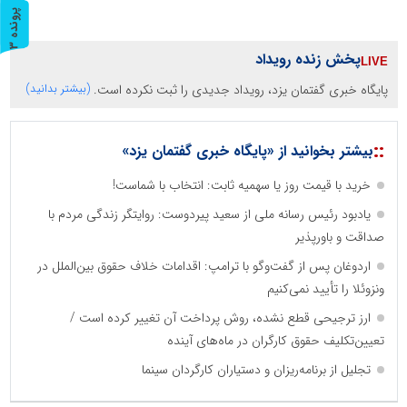
پ
3
ر
و
ن
د
ه
پخش زنده رویداد
پایگاه خبری گفتمان یزد، رویداد جدیدی را ثبت نکرده است.
(بیشتر بدانید)
::
بیشتر بخوانید از «پایگاه خبری گفتمان یزد»
خرید با قیمت روز یا سهمیه ثابت: انتخاب با شماست!
یادبود رئیس رسانه ملی از سعید پیردوست: روایتگر زندگی مردم با
صداقت و باورپذیر
اردوغان پس از گفت‌وگو با ترامپ: اقدامات خلاف حقوق بین‌الملل در
ونزوئلا را تأیید نمی‌کنیم
ارز ترجیحی قطع نشده، روش پرداخت آن تغییر کرده است /
تعیین‌تکلیف حقوق کارگران در ماه‌های آینده
تجلیل از برنامه‌ریزان و دستیاران کارگردان سینما