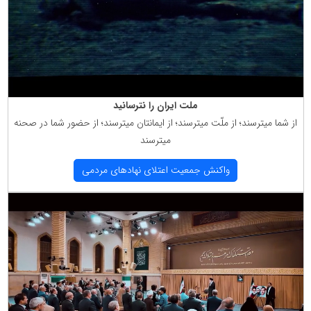
ملت ایران را نترسانید
از شما میترسند؛ از ملّت میترسند؛ از ایمانتان میترسند؛ از حضور شما در صحنه
میترسند
واكنش جمعیت اعتلای نهادهای مردمی