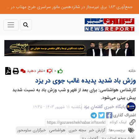
جمع‌آوری 183 برق غیرمجاز در شانزدهمین مانور سراسری طرح مهتاب در استان تهران
0
0 |
خانه
نظر دهید
وزش باد شدید پدیده غالب جوی در یزد
کارشناس هواشناسی: برای بعد از ظهر و شب وزش باد به نسبت شدید
پیش بینی می‌شود.
پایگاه خبری گفتمان یزد
یکشنبه 11 شهریور 1403 - 19:35
اشتراک گذاری:
لینک کوتاه
برچسب‌ها:
گزارش خبر
مجله خبری
هواشناسی
خبرگزاری سئومحور
اخبار مرجع استان یزد
گفتمان یزد