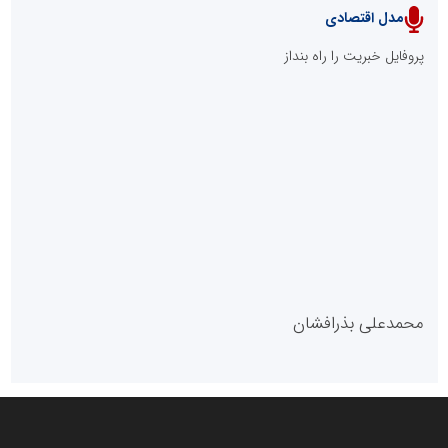
مدل اقتصادی
پایگاه خبری نهضت ملی مسکن
پروفایل خبریت را راه بنداز
سازمان بورس و اوراق بهادار
مرجع اخبار موثق در بازارسرمایه
پایگاه خبری گفتمان یزد
محمدعلی بذرافشان