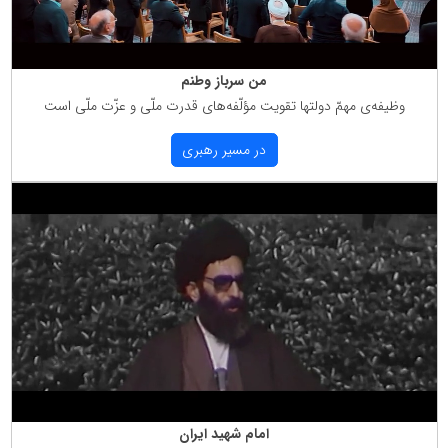
من سرباز وطنم
وظیفه‌ی مهمّ دولتها تقویت مؤلّفه‌های قدرت ملّی و عزّت ملّی است
در مسیر رهبری
امام شهید ایران