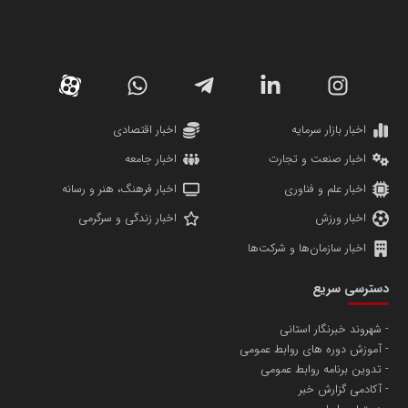
سازمان صنعت،معدن و تجارت
دانشگاه سئوی ایران
مریم حاج نوروز نظری
اخبار بازار سرمایه
اخبار اقتصادی
اخبار صنعت و تجارت
اخبار جامعه
اخبار علم و فناوری
اخبار فرهنگ، هنر و رسانه
اخبار ورزش
اخبار زندگی و سرگرمی
اخبار سازمان‌ها و شرکت‌ها
آهن و فولاد غدیر ایرانیان
دسترسی سریع
تامین آهن اسفنجی تولیدکنندگان فولاد در کشور
شهروند خبرنگار استانی
آموزش دوره های روابط عمومی
پایگاه اطلاع رسانی اعتلای نهادهای مردمی
تدوین برنامه روابط عمومی
مسعودصادقی
آکادمی گزارش خبر