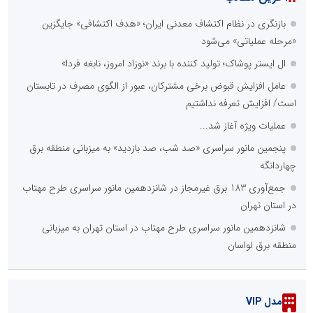
بازنگری در نظام اکتشاف معدنی ایران؛ «هدف اکتشافی» جایگزین
«مرحله عملیاتی» می‌شود
ال ایستر پوشاک؛ تولید کننده با برند «نوزاد امروز، نابغه فردا»
عامل افزایش قبوض برخی مشترکان، عبور از الگوی مصرف در تابستان
است/ افزایش تعرفه نداشتیم
عملیات ویژه آغاز شد...
پنجمین مانور سراسری «صد شب، صد بازدید» به میزبانی منطقه برق
چهاردانگه
جمع‌آوری 183 برق غیرمجاز در شانزدهمین مانور سراسری طرح مهتاب
در استان تهران
شانزدهمین مانور سراسری طرح مهتاب در استان تهران به میزبانی
منطقه برق لواسان
مدل VIP