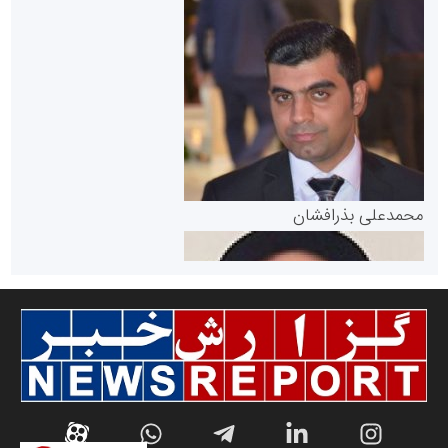
سازمان بورس و اوراق بهادار
مرجع اخبار موثق در بازارسرمایه
پایگاه خبری گفتمان یزد
محمدعلی بذرافشان
سازمان صنعت،معدن و تجارت