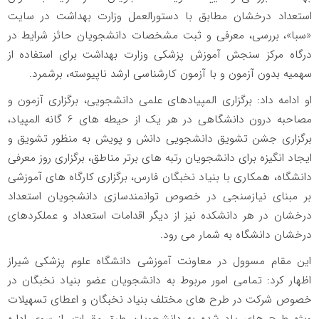
استعداد درخشان مطابق با دستورالعمل وزارت بهداشت در سایت
«سبا»، بررسی، معرفی و ثبت مشخصات دانشجویان حائز شرایط در
درگاه مرکز سنجش آموزش پزشکی وزارت بهداشت برای استفاده از
سهمیه بدون آزمون و با آزمون کارشناسی ارشد ناپیوسته، برشمرد.
او ادامه داد: برگزاری المپیادهای علمی دانشجویی، برگزاری آزمون و
مصاحبه درون دانشگاهی در هر یک از حیطه های 6 گانه المپیاد،
برگزاری جشن تشویق دانشجویی دانش و پویش به منظور تشویق و
ایجاد انگیزه برای دانشجویان رتبه های برتر مناطق، برگزاری روز معرفی
دانشگاه، همکاری با بنیاد نخبگان فارس، برگزاری کارگاه های آموزشی
بر مبنای نیازسنجی در خصوص توانمندسازی دانشجویان استعداد
درخشان در هر دانشکده نیز از دیگر اقدامات استعداد و عملکردهای
درخشان دانشگاه به شمار می رود.
این مقام مسوول در معاونت آموزشی دانشگاه علوم پزشکی شیراز
اظهار کرد: تمامی امور مربوط به دانشجویان عضو بنیاد نخبگان در
خصوص شرکت در طرح های مختلف بنیاد نخبگان و اعطای تسهیلات
ویژه طرح های یاد شده به دانشجویان طبق مقررات، از سوی اداره