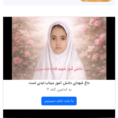
داغ شهدای دانش آموز میناب ابدی است
به كدامین گناه ؟!
ما ملت امام حسینیم