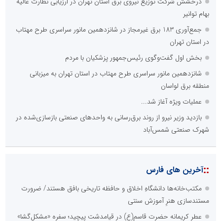
درخشش شرکت توزیع نیروی برق استان تهران در ارزیابی نظارت عالیه
بهام توانیر
جمع‌آوری 183 برق غیرمجاز در شانزدهمین مانور سراسری طرح مهتاب
در استان تهران
بخش اول گفت‌وگوی رئیس‌جمهور پزشکیان با مردم
شانزدهمین مانور سراسری طرح مهتاب در استان تهران به میزبانی
منطقه برق لواسان
عملیات ویژه آغاز شد...
بازدید وزیر نیرو از روند برق‌رسانی به واحدهای صنعتی بازسازی‌شده در
شهرک صنعتی شمس‌آباد
::
آخرین های فارس
مکتب‌خانه‌ها دانشگاهِ اخلاق و حافظه تاریخی بافق هستند/ ضرورت
مستندسازی هنرِ آموزش سنتی
عطر کریمانه حضرت قاسم(ع) در قیامدشت پیچید؛ سفره «مشکل‌گشا»