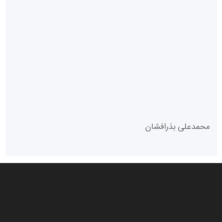
سازمان بورس و اوراق بهادار
مرجع اخبار موثق در بازارسرمایه
پایگاه خبری گفتمان یزد
محمدعلی بذرافشان
سازمان صنعت،معدن و تجارت