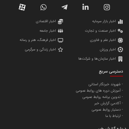
دانشگاه سئوی ایران
مریم حاج نوروز نظری
اخبار بازار سرمایه
اخبار اقتصادی
اخبار صنعت و تجارت
اخبار جامعه
اخبار علم و فناوری
اخبار فرهنگ، هنر و رسانه
اخبار ورزش
اخبار زندگی و سرگرمی
اخبار سازمان‌ها و شرکت‌ها
آهن و فولاد غدیر ایرانیان
دسترسی سریع
تامین آهن اسفنجی تولیدکنندگان فولاد در کشور
شهروند خبرنگار استانی
آموزش دوره های روابط عمومی
پایگاه اطلاع رسانی اعتلای نهادهای مردمی
تدوین برنامه روابط عمومی
مسعودصادقی
آکادمی گزارش خبر
دستیار روابط عمومی
ارتباط با ما
درباره گزارش خبر