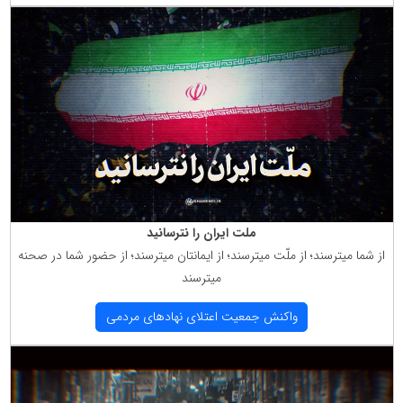
ملت ایران را نترسانید
از شما میترسند؛ از ملّت میترسند؛ از ایمانتان میترسند؛ از حضور شما در صحنه
میترسند
واكنش جمعیت اعتلای نهادهای مردمی