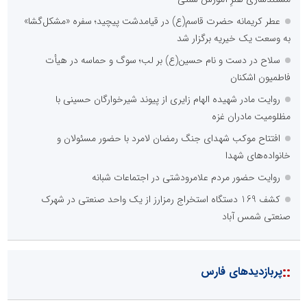
عطر کریمانه حضرت قاسم(ع) در قیامدشت پیچید؛ سفره «مشکل‌گشا»
به وسعت یک خیریه برگزار شد
سلاح در دست و نام حسین(ع) بر لب؛ سوگ و حماسه در هیأت
فاطمیون اشکنان
روایت مادر شهیده الهام زایری از پیوند شیرخوارگان حسینی با
مظلومیت مادران غزه
افتتاح موکب شهدای جنگ رمضان لامرد با حضور مسئولان و
خانواده‌های شهدا
روایت حضور مردم علامرودشتی در اجتماعات شبانه
کشف 169 دستگاه استخراج رمزارز از یک واحد صنعتی در شهرک
صنعتی شمس آباد
::
پربازدیدهای فارس