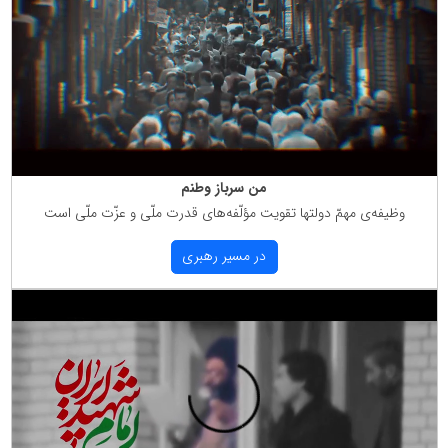
من سرباز وطنم
وظیفه‌ی مهمّ دولتها تقویت مؤلّفه‌های قدرت ملّی و عزّت ملّی است
در مسیر رهبری