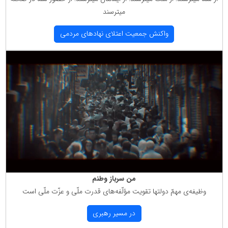
میترسند
واكنش جمعیت اعتلای نهادهای مردمی
من سرباز وطنم
وظیفه‌ی مهمّ دولتها تقویت مؤلّفه‌های قدرت ملّی و عزّت ملّی است
در مسیر رهبری