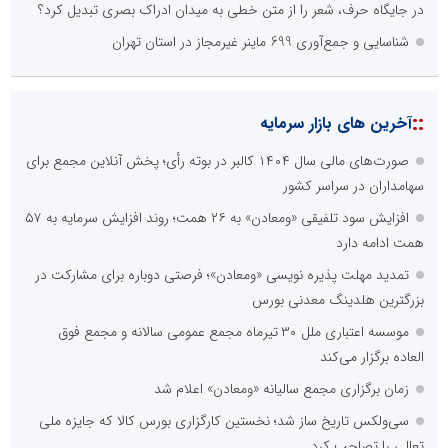
در جایگاه حرف، شعر را از متن خطی به میدان ادراک بصری تبدیل کرد؟
شناسایی و جمع‌آوری 699 ماینر غیرمجاز در استان تهران
::
آخرین های بازار سرمایه
صورت‌های مالی سال ۱۴۰۴ کالبر در بوته رأی؛ پخش آنلاین مجمع برای
سهامداران در سراسر کشور
افزایش سود تلفیقی «ومعادن» به ۲۶ همت؛ روند افزایش سرمایه به ۵۷
همت ادامه دارد
تمدید مهلت پذیره نویسی «ومعادن»؛ فرصتی دوباره برای مشارکت در
بزرگترین هلدینگ معدنی بورس
موسسه اعتباری ملل ۳۰ تیرماه مجمع عمومی سالانه و مجمع فوق
العاده برگزار می‌کند
زمان برگزاری مجمع سالیانه «ومعادن» اعلام شد
سی‌ولکس تاریخ ساز شد؛ نخستین کارگزاری بورس کالا که جایزه ملی
تعالی را تصاحب کرد