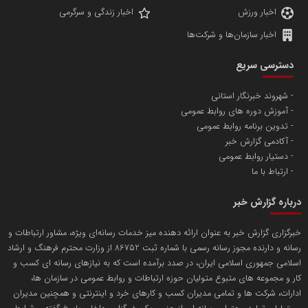
اخبار ورزش
اخبار زندگی و سرگرمی
اخبار سازمان‌ها و شرکت‌ها
آهن و فولاد غدیر ایرانیان
دسترسی سریع
تامین آهن اسفنجی تولیدکنندگان فولاد در کشور
شهروند خبرنگار استانی
آموزش دوره های روابط عمومی
پایگاه اطلاع رسانی اعتلای نهادهای مردمی
تدوین برنامه روابط عمومی
مسعودصادقی
آکادمی گزارش خبر
دستیار روابط عمومی
ارتباط با ما
درباره گزارش خبر
خبرگزاری گزارش خبر به عنوان ارائه دهنده میز خدمات رسانه‌ای ویژه، مشاور ارتباطات و
رسانه و دارنده مجوز رسانه رسمی با شماره ثبت 86752 از وزارت محترم فرهنگ و ارشاد
تریبون
اسلامی جمهوری اسلامی ایران، در صدد برآمده است که به نیازهای رسانه ای کسب و
انتشار گسترده محتوا در رسانه گزارش خبر
کار و مجموعه های متبوع متولیان حوزه ارتباطات و روابط عمومی در سازمان ها،
ادارات، شرکت ها و تمامی مدیران کسب و کارهای خرد و اینترنتی و همچنین مدیران