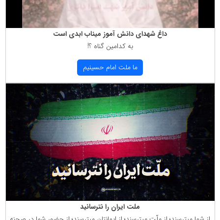
داغ شهدای دانش آموز میناب ابدی است
به كدامین گناه ؟!
ما ملت امام حسینیم
ملت ایران را نترسانید
از شما میترسند؛ از ملّت میترسند؛ از ایمانتان میترسند؛ از حضور شما در صحنه