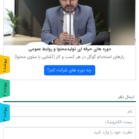
دوره های حرفه ای تولیدمحتوا و روابط عمومی
رازهای استخدام گوگل در هر كسب و كار (آشنایی با سئوی محتوا)
پ
1
چه دوره های شركت كنم؟
ر
و
ن
د
ه
پ
2
ارسال نظر
ر
و
ن
د
ه
پ
3
ر
و
ن
د
ه