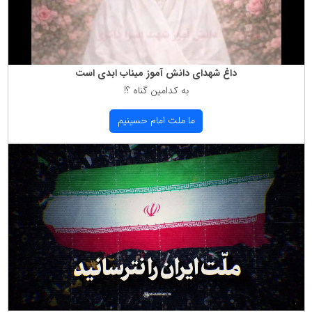
داغ شهدای دانش آموز میناب ابدی است
به كدامین گناه ؟!
ما ملت امام حسینیم