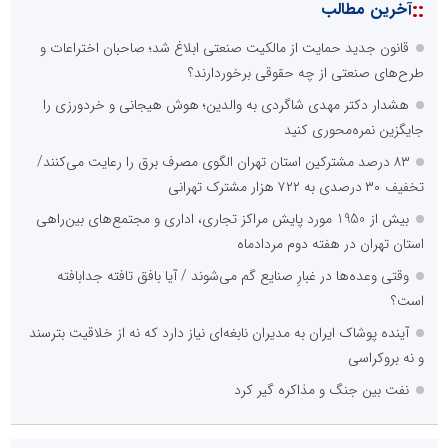
::
آخرین مطالب
قانون جدید حمایت از مالکیت صنعتی ابلاغ شد؛ صاحبان اختراعات و
طرح‌های صنعتی از چه حقوقی برخوردارند؟
هشدار دکتر مهدی شاگردی به والدین؛ هوش هیجانی و خردورزی را
جایگزین نمره‌محوری کنید
۸۳ درصد مشترکین استان تهران الگوی مصرف برق را رعایت می‌کنند/
تخفیف ۳۰ درصدی به ۷۲۲ هزار مشترک تهرانی
بیش از 1950 مورد پایش مراکز تجاری، اداری و مجتمع‌های بین‌راهی
استان تهران در هفته دوم مردادماه
وقتی وعده‌ها در غبارِ صنایع گم می‌شوند / آیا بافق تافته جدابافته
است؟
آینده پوشاک ایران به مدیران نابغه‌ای نیاز دارد که نه از خلاقیت بترسند
و نه بروکراسی
نفت بین جنگ و مذاکره گیر کرد