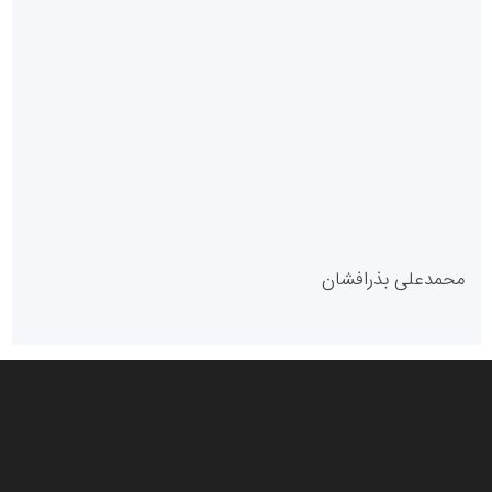
سازمان بورس و اوراق بهادار
مرجع اخبار موثق در بازارسرمایه
پایگاه خبری گفتمان یزد
محمدعلی بذرافشان
سازمان صنعت،معدن و تجارت