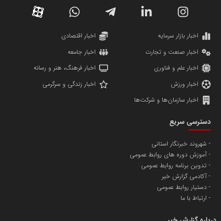
دانشگاه سئوی ایران
مریم حاج نوروز نظری
اخبار بازار سرمایه
اخبار اقتصادی
اخبار صنعت و تجارت
اخبار جامعه
اخبار علم و فناوری
اخبار فرهنگ، هنر و رسانه
اخبار ورزش
اخبار زندگی و سرگرمی
اخبار سازمان‌ها و شرکت‌ها
آهن و فولاد غدیر ایرانیان
دسترسی سریع
تامین آهن اسفنجی تولیدکنندگان فولاد در کشور
شهروند خبرنگار استانی
آموزش دوره های روابط عمومی
پایگاه اطلاع رسانی اعتلای نهادهای مردمی
تدوین برنامه روابط عمومی
مسعودصادقی
آکادمی گزارش خبر
دستیار روابط عمومی
ارتباط با ما
درباره گزارش خبر