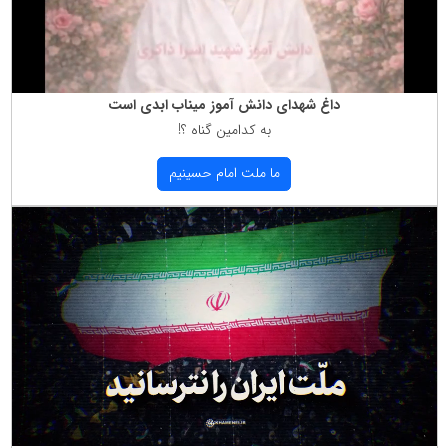
داغ شهدای دانش آموز میناب ابدی است
به كدامین گناه ؟!
ما ملت امام حسینیم