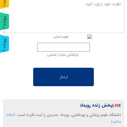
پ
1
ر
و
ن
د
ه
پ
2
ر
و
ن
د
ه
پ
3
ر
و
ن
د
ه
بازنشانی عبارت امنیتی
پخش زنده رویداد
دانشگاه علوم پزشکی و بهداشتی، رویداد جدیدی را ثبت نکرده است.
(بیشتر
بدانید)