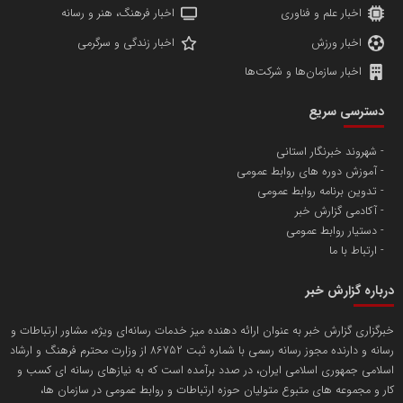
اخبار علم و فناوری
اخبار فرهنگ، هنر و رسانه
اخبار ورزش
اخبار زندگی و سرگرمی
اخبار سازمان‌ها و شرکت‌ها
آهن و فولاد غدیر ایرانیان
دسترسی سریع
تامین آهن اسفنجی تولیدکنندگان فولاد در کشور
شهروند خبرنگار استانی
آموزش دوره های روابط عمومی
پایگاه اطلاع رسانی اعتلای نهادهای مردمی
تدوین برنامه روابط عمومی
مسعودصادقی
آکادمی گزارش خبر
دستیار روابط عمومی
ارتباط با ما
درباره گزارش خبر
خبرگزاری گزارش خبر به عنوان ارائه دهنده میز خدمات رسانه‌ای ویژه، مشاور ارتباطات و
رسانه و دارنده مجوز رسانه رسمی با شماره ثبت 86752 از وزارت محترم فرهنگ و ارشاد
تریبون
اسلامی جمهوری اسلامی ایران، در صدد برآمده است که به نیازهای رسانه ای کسب و
انتشار گسترده محتوا در رسانه گزارش خبر
کار و مجموعه های متبوع متولیان حوزه ارتباطات و روابط عمومی در سازمان ها،