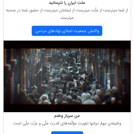
ملت ایران را نترسانید
از شما میترسند؛ از ملّت میترسند؛ از ایمانتان میترسند؛ از حضور شما در صحنه
میترسند
واكنش جمعیت اعتلای نهادهای مردمی
من سرباز وطنم
وظیفه‌ی مهمّ دولتها تقویت مؤلّفه‌های قدرت ملّی و عزّت ملّی است