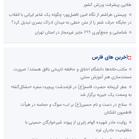
طلایی پیشرفت ورزش کشور
چیستی طراشعر از نگاه امین افضل‌پور؛ چگونه یک شاعر ایرانی با انقلاب
در جایگاه حرف، شعر را از متن خطی به میدان ادراک بصری تبدیل کرد؟
شناسایی و جمع‌آوری 699 ماینر غیرمجاز در استان تهران
::
آخرین های فارس
مکتب‌خانه‌ها دانشگاهِ اخلاق و حافظه تاریخی بافق هستند/ ضرورت
مستندسازی هنرِ آموزش سنتی
عطر کریمانه حضرت قاسم(ع) در قیامدشت پیچید؛ سفره «مشکل‌گشا»
به وسعت یک خیریه برگزار شد
سلاح در دست و نام حسین(ع) بر لب؛ سوگ و حماسه در هیأت
فاطمیون اشکنان
روایت مادر شهیده الهام زایری از پیوند شیرخوارگان حسینی با
مظلومیت مادران غزه