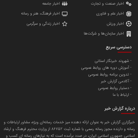
اخبار صنعت و تجارت
اخبار جامعه
اخبار علم و فناوری
اخبار فرهنگ، هنر و رسانه
اخبار ورزش
اخبار زندگی و سرگرمی
اخبار سازمان‌ها و شرکت‌ها
آهن و فولاد غدیر ایرانیان
دسترسی سریع
تامین آهن اسفنجی تولیدکنندگان فولاد در کشور
شهروند خبرنگار استانی
آموزش دوره های روابط عمومی
پایگاه اطلاع رسانی اعتلای نهادهای مردمی
تدوین برنامه روابط عمومی
مسعودصادقی
آکادمی گزارش خبر
دستیار روابط عمومی
ارتباط با ما
درباره گزارش خبر
خبرگزاری گزارش خبر به عنوان ارائه دهنده میز خدمات رسانه‌ای ویژه، مشاور ارتباطات و
رسانه و دارنده مجوز رسانه رسمی با شماره ثبت 86752 از وزارت محترم فرهنگ و ارشاد
تریبون
اسلامی جمهوری اسلامی ایران، در صدد برآمده است که به نیازهای رسانه ای کسب و