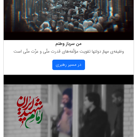
من سرباز وطنم
وظیفه‌ی مهمّ دولتها تقویت مؤلّفه‌های قدرت ملّی و عزّت ملّی است
در مسیر رهبری