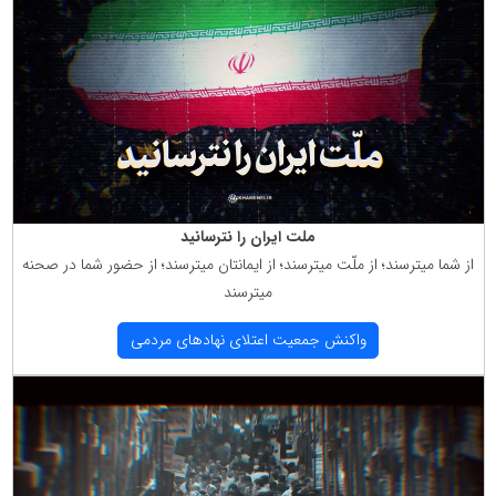
ملت ایران را نترسانید
از شما میترسند؛ از ملّت میترسند؛ از ایمانتان میترسند؛ از حضور شما در صحنه
میترسند
واكنش جمعیت اعتلای نهادهای مردمی