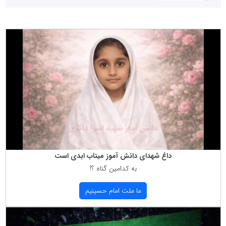
داغ شهدای دانش آموز میناب ابدی است
به كدامین گناه ؟!
ما ملت امام حسینیم