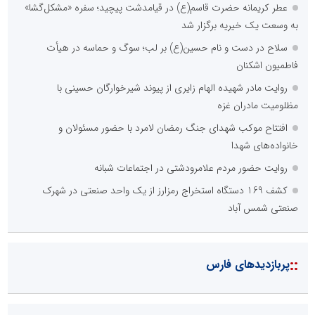
عطر کریمانه حضرت قاسم(ع) در قیامدشت پیچید؛ سفره «مشکل‌گشا»
به وسعت یک خیریه برگزار شد
سلاح در دست و نام حسین(ع) بر لب؛ سوگ و حماسه در هیأت
فاطمیون اشکنان
روایت مادر شهیده الهام زایری از پیوند شیرخوارگان حسینی با
مظلومیت مادران غزه
افتتاح موکب شهدای جنگ رمضان لامرد با حضور مسئولان و
خانواده‌های شهدا
روایت حضور مردم علامرودشتی در اجتماعات شبانه
کشف 169 دستگاه استخراج رمزارز از یک واحد صنعتی در شهرک
صنعتی شمس آباد
::
پربازدیدهای فارس