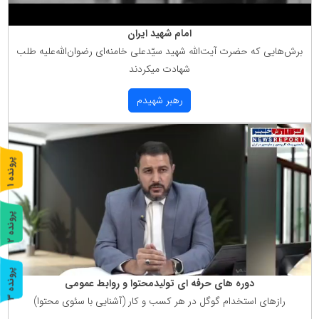
امام شهید ایران
برش‌هایی كه حضرت آیت‌الله شهید سیّدعلی خامنه‌ای رضوان‌الله‌علیه طلب
شهادت میكردند
رهبر شهیدم
پ
1
ر
و
ن
د
ه
پ
2
ر
و
ن
د
ه
پ
3
دوره های حرفه ای تولیدمحتوا و روابط عمومی
رازهای استخدام گوگل در هر كسب و كار (آشنایی با سئوی محتوا)
ر
و
ن
د
ه