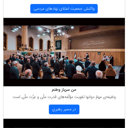
واكنش جمعیت اعتلای نهادهای مردمی
من سرباز وطنم
وظیفه‌ی مهمّ دولتها تقویت مؤلّفه‌های قدرت ملّی و عزّت ملّی است
در مسیر رهبری