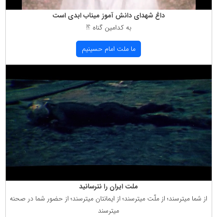
داغ شهدای دانش آموز میناب ابدی است
به كدامین گناه ؟!
ما ملت امام حسینیم
ملت ایران را نترسانید
از شما میترسند؛ از ملّت میترسند؛ از ایمانتان میترسند؛ از حضور شما در صحنه
میترسند