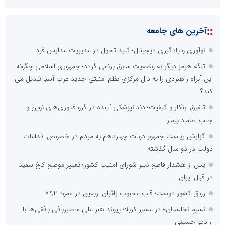
::
آخرین های جامعه
نوآوری و یادگیری دیجیتال؛ کلید تحول در مدیریت مدارس فردا
تنگه هرمز دیگر به وضعیت سابق برنمی گردد؛ جمهوری اسلامی چگونه
این آبراه راهبردی را به دال مرکزی نظم امنیتی جدید غرب آسیا تبدیل می
کند؟
تلفیق ابتکار و کیفیت؛ دندانپزشکی آینده در گرو فناوری‌های نوین و
جلب اعتماد بیمار
گزارش ریاست جمهور دولت چهاردهم به مردم در خصوص اقدامات
دولت در دو سال گذشته
پس از هشدار قاطع دبیر شورای امنیت کشور؛ تغییر موضع کاخ سفید
در قبال ایران
رواق کشور دوست؛ قاب محبوب زائران اربعین در عمود ۷۹۴
نسیمِ نخلستان» در مسیرِ کربلا؛ پیوندِ هنرِ ملیِ حصیربافی بافقی‌ها با
ارادتِ حسینی