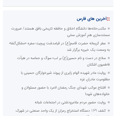
::
آخرین های فارس
مکتب‌خانه‌ها دانشگاهِ اخلاق و حافظه تاریخی بافق هستند/ ضرورت
مستندسازی هنرِ آموزش سنتی
عطر کریمانه حضرت قاسم(ع) در قیامدشت پیچید؛ سفره «مشکل‌گشا»
به وسعت یک خیریه برگزار شد
سلاح در دست و نام حسین(ع) بر لب؛ سوگ و حماسه در هیأت
فاطمیون اشکنان
روایت مادر شهیده الهام زایری از پیوند شیرخوارگان حسینی با
مظلومیت مادران غزه
افتتاح موکب شهدای جنگ رمضان لامرد با حضور مسئولان و
خانواده‌های شهدا
روایت حضور مردم علامرودشتی در اجتماعات شبانه
کشف 169 دستگاه استخراج رمزارز از یک واحد صنعتی در شهرک