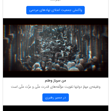
واكنش جمعیت اعتلای نهادهای مردمی
من سرباز وطنم
وظیفه‌ی مهمّ دولتها تقویت مؤلّفه‌های قدرت ملّی و عزّت ملّی است
در مسیر رهبری