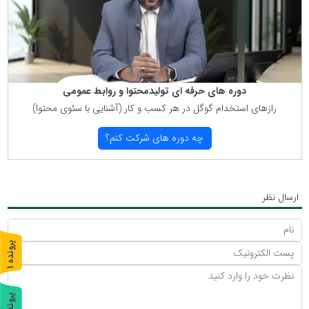
دوره های حرفه ای تولیدمحتوا و روابط عمومی
رازهای استخدام گوگل در هر كسب و كار (آشنایی با سئوی محتوا)
چه دوره های شركت كنم؟
ارسال نظر
پ
1
ر
و
ن
د
ه
پ
2