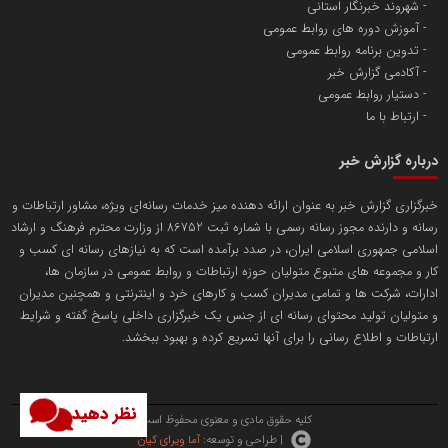
شهروند خبرنگار استانی
آموزش دوره های روابط عمومی
پایگاه اطلاع رسانی اعتلای نهادهای مردمی
تدوین برنامه روابط عمومی
مسعودصادقی
آکادمی گزارش خبر
دستیار روابط عمومی
ارتباط با ما
درباره گزارش خبر
خبرگزاری گزارش خبر به عنوان ارائه دهنده میز خدمات رسانه‌ای ویژه، مشاور ارتباطات و
رسانه و دارنده مجوز رسانه رسمی با شماره ثبت 86752 از وزارت محترم فرهنگ و ارشاد
تریبون
اسلامی جمهوری اسلامی ایران، در صدد برآمده است که به نیازهای رسانه ای کسب و
انتشار گسترده محتوا در رسانه گزارش خبر
کار و مجموعه های متبوع متولیان حوزه ارتباطات و روابط عمومی در سازمان ها،
ادارات، شرکت ها و تمامی مدیران کسب و کارهای خرد و اینترنتی و همچنین مدیران
پایگاه اطلاع رسانی دریا و نفت
و متولیان تولید محتوای رسانه ای از جنس یک خبرگزاری داخلی پاسخ گفته و شرایط
محمدعلی کرمعلی
ارتباطات و اطلاع رسانی را برای آنها تسریع کرده و بهبود ببخشد.
نظر دهید
کلیه حقوق مادی و معنوی محفوظ است.
| طراحی و توسعه:
آما ویرای کیان