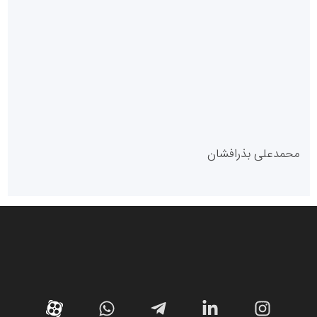
سازمان بورس و اوراق بهادار
مرجع اخبار موثق در بازارسرمایه
پایگاه خبری گفتمان یزد
محمدعلی بذرافشان
سازمان صنعت،معدن و تجارت