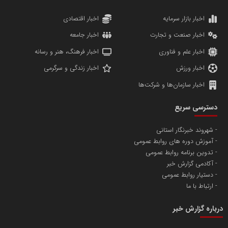
دانشگاه سئوی ایران
مریم حاج نوروز نظری
اخبار بازار سرمایه
اخبار اقتصادی
اخبار صنعت و تجارت
اخبار جامعه
اخبار علم و فناوری
اخبار فرهنگ، هنر و رسانه
اخبار ورزش
اخبار زندگی و سرگرمی
اخبار سازمان‌ها و شرکت‌ها
آهن و فولاد غدیر ایرانیان
دسترسی سریع
تامین آهن اسفنجی تولیدکنندگان فولاد در کشور
شهروند خبرنگار استانی
آموزش دوره های روابط عمومی
پایگاه اطلاع رسانی اعتلای نهادهای مردمی
تدوین برنامه روابط عمومی
مسعودصادقی
آکادمی گزارش خبر
دستیار روابط عمومی
ارتباط با ما
درباره گزارش خبر