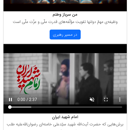
من سرباز وطنم
وظیفه‌ی مهمّ دولتها تقویت مؤلّفه‌های قدرت ملّی و عزّت ملّی است
در مسیر رهبری
امام شهید ایران
برش‌هایی كه حضرت آیت‌الله شهید سیّدعلی خامنه‌ای رضوان‌الله‌علیه طلب