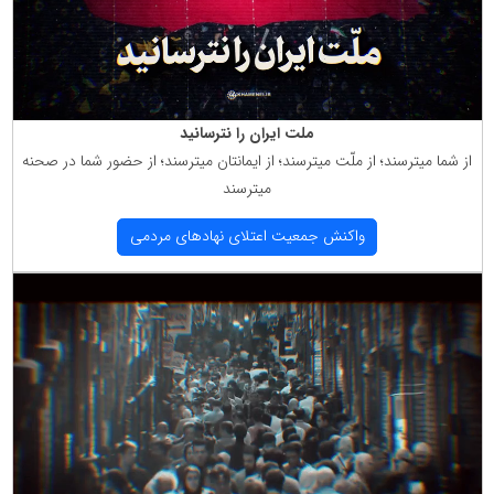
ملت ایران را نترسانید
از شما میترسند؛ از ملّت میترسند؛ از ایمانتان میترسند؛ از حضور شما در صحنه
میترسند
واكنش جمعیت اعتلای نهادهای مردمی