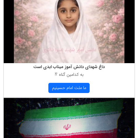
داغ شهدای دانش آموز میناب ابدی است
به كدامین گناه ؟!
ما ملت امام حسینیم