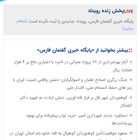
پخش زنده رویداد
پایگاه خبری گفتمان فارس، رویداد جدیدی را ثبت نکرده است.
(بیشتر
بدانید)
::
بیشتر بخوانید از «پایگاه خبری گفتمان فارس»
آغاز بهره‌برداری از ۶۸ پروژه عمرانی در لامرد با اعتباری بالغ بر ۴ هزار
میلیارد ریال
جنگ زرگری اصلاح طلبان و اصولگرایان؛ دشمن واقعی امنیت ایران با
رمز های حفظ انسجام ملی، اقتدار ملی
کوهنوردان شهر فال بر فراز قله اورین: تجلی ارادت به شهید دکتر
کشتکار
دستاورد جدید شهرداری اسیر: خرید لودر پیشرفته برای بهبود
زیرساخت‌ها
صعود موفقیت‌آمیز کوهنوردان کوهپال به قله خلنو؛ بام استان تهران در