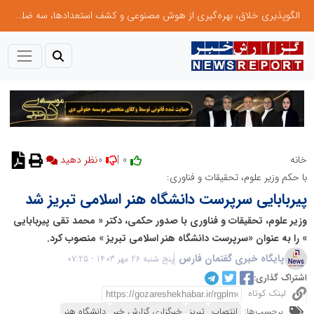
الگوپذیری خلاق، بهره‌گیری از هوش مصنوعی و کشف استعدادها، سه ضلع موفقیت جوانان کارآفرین
0
0 |
خانه
نظر دهید
با حکم وزیر علوم، تحقیقات و فناوری:
پیربابایی سرپرست دانشگاه هنر اسلامی تبریز شد
وزیر علوم، تحقیقات و فناوری با صدور حکمی، دکتر « محمد تقی پیربابایی
» را به عنوان «سرپرست دانشگاه هنر اسلامی تبریز » منصوب کرد.
پایگاه خبری گفتمان فارس
پنج شنبه 26 مهر 1403 - 07:25
اشتراک گذاری:
لینک کوتاه
برچسب‌ها:
انتصاب
تبریز
خبرگزاری گزارش خبر
دانشگاه هنر