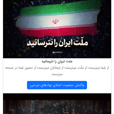
ملت ایران را نترسانید
از شما میترسند؛ از ملّت میترسند؛ از ایمانتان میترسند؛ از حضور شما در صحنه
میترسند
واكنش جمعیت اعتلای نهادهای مردمی