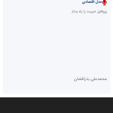
مدل اقتصادی
پایگاه خبری نهضت ملی مسکن
پروفایل خبریت را راه بنداز
سازمان بورس و اوراق بهادار
مرجع اخبار موثق در بازارسرمایه
پایگاه خبری گفتمان یزد
محمدعلی بذرافشان