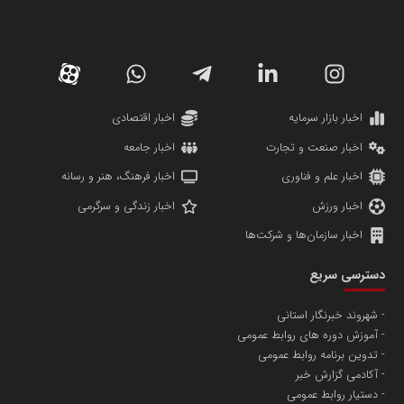
سازمان صنعت،معدن و تجارت
دانشگاه سئوی ایران
مریم حاج نوروز نظری
اخبار بازار سرمایه
اخبار اقتصادی
اخبار صنعت و تجارت
اخبار جامعه
اخبار علم و فناوری
اخبار فرهنگ، هنر و رسانه
اخبار ورزش
اخبار زندگی و سرگرمی
اخبار سازمان‌ها و شرکت‌ها
آهن و فولاد غدیر ایرانیان
دسترسی سریع
تامین آهن اسفنجی تولیدکنندگان فولاد در کشور
شهروند خبرنگار استانی
آموزش دوره های روابط عمومی
پایگاه اطلاع رسانی اعتلای نهادهای مردمی
تدوین برنامه روابط عمومی
مسعودصادقی
آکادمی گزارش خبر
دستیار روابط عمومی