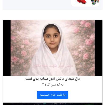
داغ شهدای دانش آموز میناب ابدی است
به كدامین گناه ؟!
ما ملت امام حسینیم