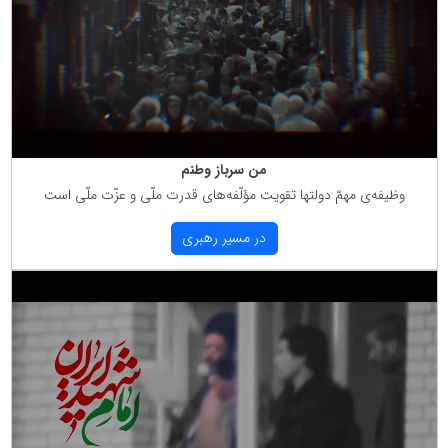
من سرباز وطنم
وظیفه‌ی مهمّ دولتها تقویت مؤلّفه‌های قدرت ملّی و عزّت ملّی است
در مسیر رهبری