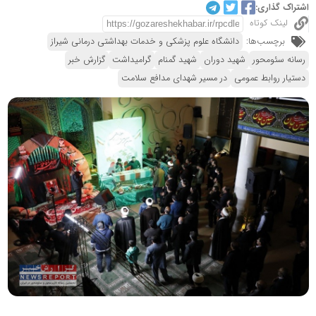
اشتراک گذاری:
لینک کوتاه
برچسب‌ها:
دانشگاه علوم پزشکی و خدمات بهداشتی درمانی شیراز
رسانه سئومحور
شهید دوران
شهید گمنام
گرامیداشت
گزارش خبر
دستیار روابط عمومی
در مسیر شهدای مدافع سلامت