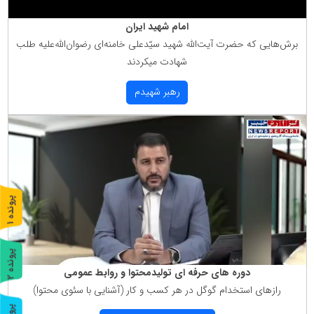
امام شهید ایران
برش‌هایی كه حضرت آیت‌الله شهید سیّدعلی خامنه‌ای رضوان‌الله‌علیه طلب
شهادت میكردند
رهبر شهیدم
پ
1
ر
و
ن
د
ه
پ
2
دوره های حرفه ای تولیدمحتوا و روابط عمومی
ر
و
ن
د
ه
رازهای استخدام گوگل در هر كسب و كار (آشنایی با سئوی محتوا)