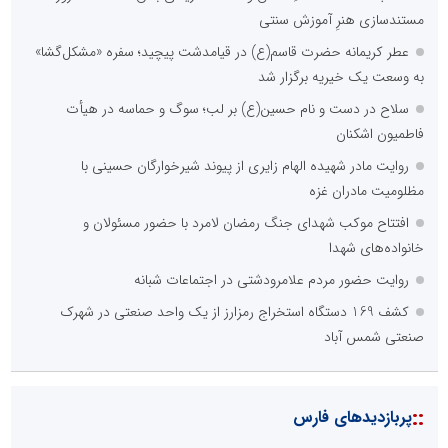
مستندسازی هنرِ آموزش سنتی
عطر کریمانه حضرت قاسم(ع) در قیامدشت پیچید؛ سفره «مشکل‌گشا»
به وسعت یک خیریه برگزار شد
سلاح در دست و نام حسین(ع) بر لب؛ سوگ و حماسه در هیأت
فاطمیون اشکنان
روایت مادر شهیده الهام زایری از پیوند شیرخوارگان حسینی با
مظلومیت مادران غزه
افتتاح موکب شهدای جنگ رمضان لامرد با حضور مسئولان و
خانواده‌های شهدا
روایت حضور مردم علامرودشتی در اجتماعات شبانه
کشف 169 دستگاه استخراج رمزارز از یک واحد صنعتی در شهرک
صنعتی شمس آباد
::
پربازدیدهای فارس