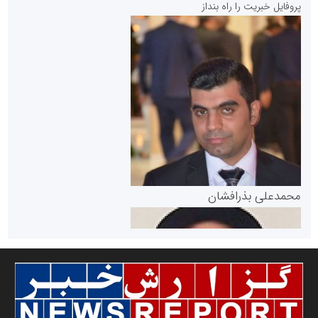
پروفایل خبریت را راه بنداز
سازمان بورس و اوراق بهادار
مرجع اخبار موثق در بازارسرمایه
پایگاه خبری گفتمان یزد
محمدعلی بذرافشان
سازمان صنعت،معدن و تجارت