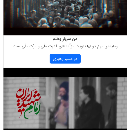
من سرباز وطنم
وظیفه‌ی مهمّ دولتها تقویت مؤلّفه‌های قدرت ملّی و عزّت ملّی است
در مسیر رهبری