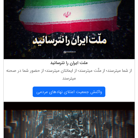
ملت ایران را نترسانید
از شما میترسند؛ از ملّت میترسند؛ از ایمانتان میترسند؛ از حضور شما در صحنه
میترسند
واكنش جمعیت اعتلای نهادهای مردمی