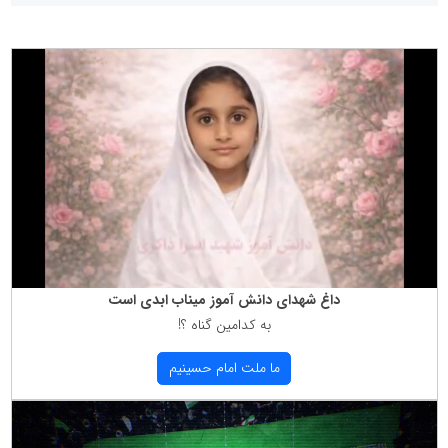
داغ شهدای دانش آموز میناب ابدی است
به كدامین گناه ؟!
ما ملت امام حسینیم