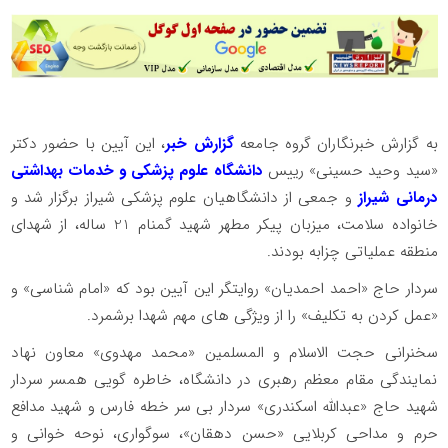
به گزارش خبرنگاران گروه جامعه
گزارش خبر
، این آیین با حضور دکتر
«سید وحید حسینی» رییس
دانشگاه علوم پزشکی و خدمات بهداشتی
درمانی شیراز
و جمعی از دانشگاهیان علوم پزشکی شیراز برگزار شد و
خانواده سلامت، میزبان پیکر مطهر شهید گمنام 21 ساله، از شهدای
منطقه عملیاتی چزابه بودند.
سردار حاج «احمد احمدیان» روایتگر این آیین بود که «امام شناسی» و
«عمل کردن به تکلیف» را از ویژگی های مهم شهدا برشمرد.
سخنرانی حجت الاسلام و المسلمین «محمد مهدوی» معاون نهاد
نمایندگی مقام معظم رهبری در دانشگاه، خاطره گویی همسر سردار
شهید حاج «عبدالله اسکندری» سردار بی سر خطه فارس و شهید مدافع
حرم و مداحی کربلایی «حسن دهقان»، سوگواری، نوحه خوانی و