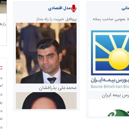
انی
مدل اقتصادی
ابط عمومی صاحب رسانه
پروفایل خبریت را راه بنداز
رازه
::
اع
محمدعلی بذرافشان
رس بیمه ایران
رو
نم