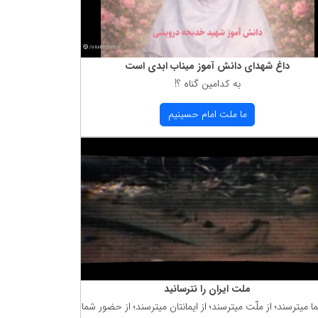
داغ شهدای دانش آموز میناب ابدی است
به كدامین گناه ؟!
ما ملت امام حسینیم
ملت ایران را نترسانید
ما میترسند؛ از ملّت میترسند؛ از ایمانتان میترسند؛ از حضور شما