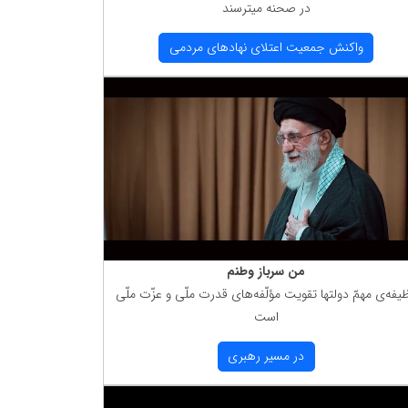
در صحنه میترسند
واكنش جمعیت اعتلای نهادهای مردمی
من سرباز وطنم
یفه‌ی مهمّ دولتها تقویت مؤلّفه‌های قدرت ملّی و عزّت ملّی
است
در مسیر رهبری