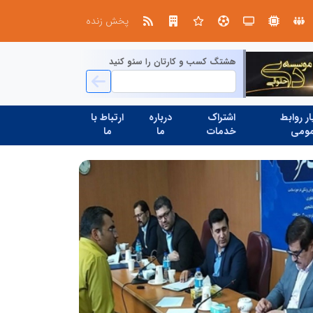
طرحواره های فعال شده در پساجنگ؛ هشدار دکتر یاراحمد: مراقب اخبار زرد و واکنش های هیجانی باشید
پخش زنده
هشتگ کسب و کارتان را سئو کنید
ر روابط
اشتراک
درباره
ارتباط با
ومی
خدمات
ما
ما