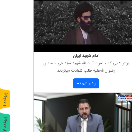
امام شهید ایران
برش‌هایی كه حضرت آیت‌الله شهید سیّدعلی خامنه‌ای
رضوان‌الله‌علیه طلب شهادت میكردند
رهبر شهیدم
پ
1
ر
و
ن
د
ه
پ
2
ر
و
ن
د
ه