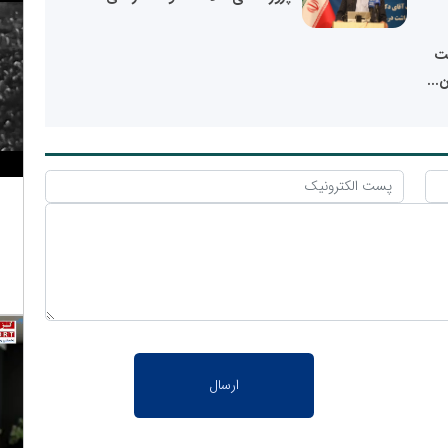
بت
...