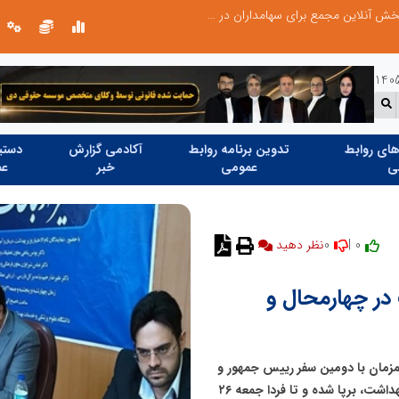
صورت‌های مالی سال ۱۴۰۴ کالبر در بوته رأی؛ پخش آنلاین مجمع برای سهامداران در سراسر کشور
ای روابط
تدوین برنامه روابط
آکادمی گزارش
دستیا
ی
عمومی
خبر
عم
0
0 |
نظر دهید
در چهارمحال و
مزمان با دومین سفر رییس جمهور و
اعضای دولت مردمی با حضور نمایندگان تام الاختیار وزیر بهداشت، برپا شده و تا فردا جمعه ۲۶