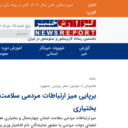
اخبار
مدیر موفق آموزشگاه‌های زبان: هم‌افزایی «مدیریت هوشمند» و «سرمایه‌های انسانی» رمز عبور از بحران‌های آموزشی است
فوری:
پنج شنبه 15 مرداد 1405
نخستین رسانه کاربرمحور و سئومحور در ایران
گزارش
شهروند خبرنگار
آموزش دوره ه
خبر
استانی
عموم
خانه
همزمان با دومین سفر رییس جمهور؛
برپایی میز ارتباطات مردمی سلامت 
بختیاری
میز ارتباطات مردمی سلامت استان چهارمحال و بختیاری ه