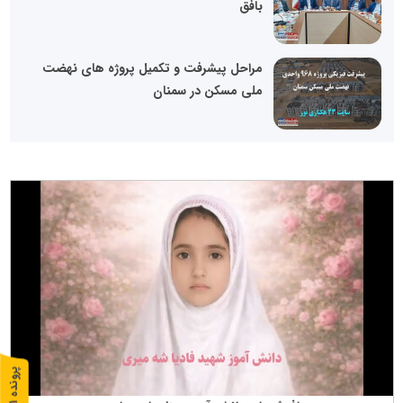
بافق
مراحل پیشرفت و تکمیل پروژه های نهضت
ملی مسکن در سمنان
پ
1
ر
و
ن
د
ه