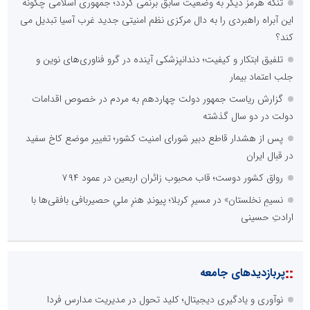
تنگه هرمز دیگر به وضعیت سابق برنمی گردد؛ جمهوری اسلامی چگونه
این آبراه راهبردی را به دال مرکزی نظم امنیتی جدید غرب آسیا تبدیل می
کند؟
تلفیق ابتکار و کیفیت؛ دندانپزشکی آینده در گرو فناوری‌های نوین و
جلب اعتماد بیمار
گزارش ریاست جمهور دولت چهاردهم به مردم در خصوص اقدامات
دولت در دو سال گذشته
پس از هشدار قاطع دبیر شورای امنیت کشور؛ تغییر موضع کاخ سفید
در قبال ایران
رواق کشور دوست؛ قاب محبوب زائران اربعین در عمود ۷۹۴
نسیمِ نخلستان» در مسیرِ کربلا؛ پیوندِ هنرِ ملیِ حصیربافی بافقی‌ها با
ارادتِ حسینی
::
پربازدیدهای جامعه
نوآوری و یادگیری دیجیتال؛ کلید تحول در مدیریت مدارس فردا