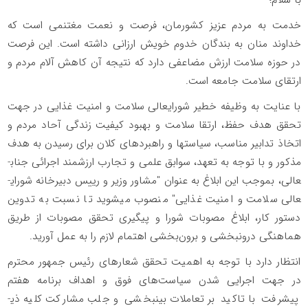
خدمت به مردم عزیز کشورمان، فرصت و نعمت مغتنمی است که
خداوند منان به بندگان خدوم خویش ارزانی داشته است. این فرصت
در حوزه سلامت ارزش مضاعفی دارد که نتیجه آن کاهش آلام مردم و
ارتقای سلامت جامعه است.
با عنایت به وظیفه خطیر شورای­عالی سلامت و امنیت غذایی در جهت
تحقق هدف حفظ، ارتقا سلامت و بهبود کیفیت زندگی آحاد مردم و
اتخاذ تدابیر مناسب، سیاست­ها و راهبردهای کلان برای رسیدن به هدف
مذکور و با توجه به تعهد، سوابق علمی و تجارب ارزشمند اجرائی جناب­
عالی­، بموجب این ابلاغ به عنوان "مشاور وزیر و رییس دبیرخانه شورای­
عالی سلامت و امنیت غذایی" منصوب می­شوید تا نسبت به تدوین
دستور کار­، ابلاغ مصوبات شورا و پیگیری تحقق مصوبات از طریق
هماهنگی درون­بخشی و برون‌بخشی اهتمام لازم را به عمل آورید.
انتظار دارد با توجه به اهمیت تحقق شعارهای رئیس جمهور محترم
در جهت اجرایی شدن سیاست‌های فوق و اهداف برنامه هفتم
پیشرفت با تاکید بر تعاملات بین­بخشی و جلب مشارکت کلیه ذی­