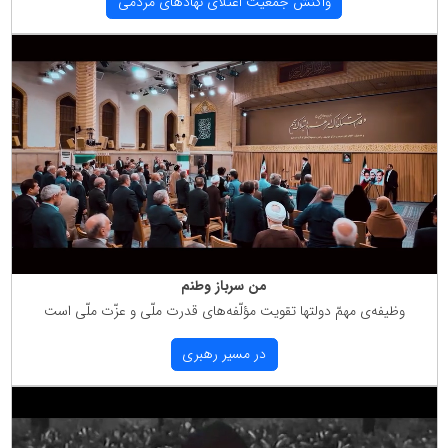
واكنش جمعیت اعتلای نهادهای مردمی
من سرباز وطنم
وظیفه‌ی مهمّ دولتها تقویت مؤلّفه‌های قدرت ملّی و عزّت ملّی است
در مسیر رهبری