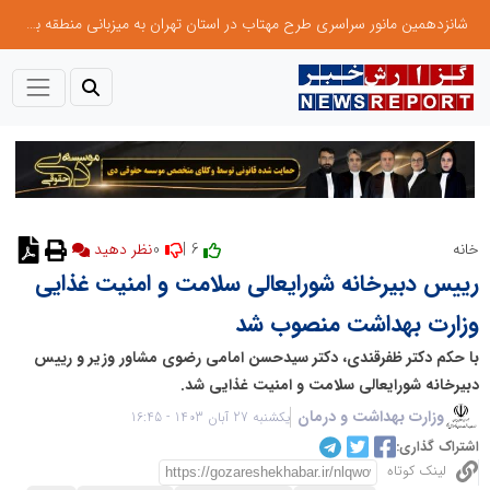
شانزدهمین مانور سراسری طرح مهتاب در استان تهران به میزبانی منطقه برق لواسان
0
6 |
خانه
رییس دبیرخانه شورای­عالی سلامت و امنیت غذایی
وزارت بهداشت منصوب شد
با حکم دکتر ظفرقندی، دکتر سیدحسن امامی رضوی مشاور وزیر و رییس
دبیرخانه شورای­عالی سلامت و امنیت غذایی شد.
وزارت بهداشت و درمان
یکشنبه 27 آبان 1403 - 16:45
اشتراک گذاری:
لینک کوتاه