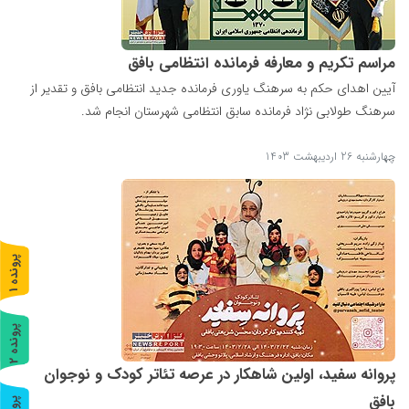
مراسم تکریم و معارفه فرمانده انتظامی بافق
آیین اهدای حکم به سرهنگ یاوری فرمانده جدید انتظامی بافق و تقدیر از
سرهنگ طولابی نژاد فرمانده سابق انتظامی شهرستان انجام شد.
...
چهارشنبه 26 اردیبهشت 1403
پ
1
ر
و
ن
د
ه
پ
2
ر
و
ن
د
ه
پروانه سفید، اولین شاهکار در عرصه تئاتر کودک و نوجوان
بافق