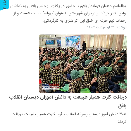
پ
3
ابوالقاسم دهقان فرماندار بافق با حضور در پلاتوی وحشی بافقی به تماشای
ر
و
ن
د
ه
اولین تئاتر کودک و نوجوان شهرستان با عنوان "پروانه" سفید نشست و از
زحمات تیم حرفه ای خلق این اثر هنری به کارگردانی...
دوشنبه 24 اردیبهشت 1403
دریافت کارت همیار طبیعت به دانش آموزان دبستان انقلاب
بافق
۳۰۵ دانش آموز دبستان پسرانه انقلاب بافق، کارت همیار طبیعت دریافت
کردند.