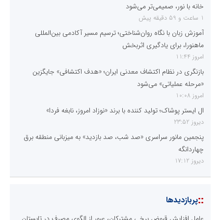
خانه با نور، صمیمی‌تر می‌شود
1 ساعت و 59 دقیقه پیش
آموزش زبان با نگاه روان‌شناختی؛ ترسیم مسیر آکادمی بین‌المللی
ماهنورا، برای یادگیری اثربخش
امروز 11:44
بازنگری در نظام اکتشاف معدنی ایران؛ «هدف اکتشافی» جایگزین
«مرحله عملیاتی» می‌شود
امروز 10:08
ال ایستر پوشاک؛ تولید کننده با برند «نوزاد امروز، نابغه فردا»
دیروز 23:52
پنجمین مانور سراسری «صد شب، صد بازدید» به میزبانی منطقه برق
چهاردانگه
دیروز 17:12
::
پربازدیدها
عامل افزایش قبوض برخی مشترکان، عبور از الگوی مصرف در تابستان