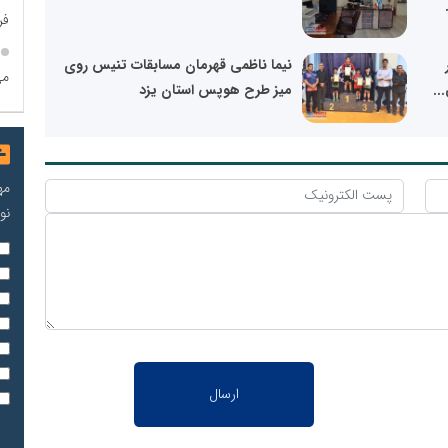
فر
نیما ناظمی قهرمان مسابقات تنیس روی
می
..
میز طرح هوپس استان یزد
مه
نو