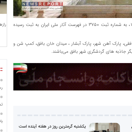
باغ تاریخی تیتو بافق در تاریخ ۲۸ فروردین ماه ۱۳۸۰، به شماره ثبت ۳۷۵۰ در فهرست آثار ملی ایران به ثبت رسیده
رازه
ی بافقی، پارک آهن شهر، پارک آبشار ، میدان خان بافق، کمپ شن و
یگر جاذبه های گردشگری شهر بافق می‌باشند.
::
رس
تش
با
ل
یکشنبه گرمترین روز در هفته آینده است