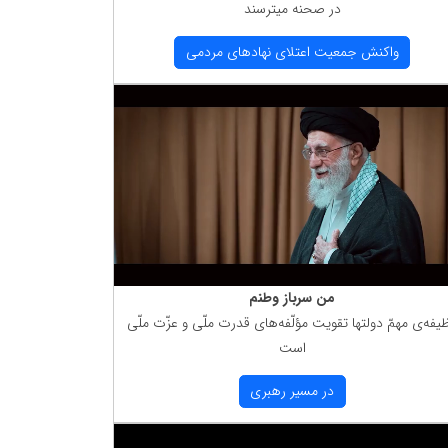
در صحنه میترسند
واكنش جمعیت اعتلای نهادهای مردمی
من سرباز وطنم
یفه‌ی مهمّ دولتها تقویت مؤلّفه‌های قدرت ملّی و عزّت ملّی
است
در مسیر رهبری