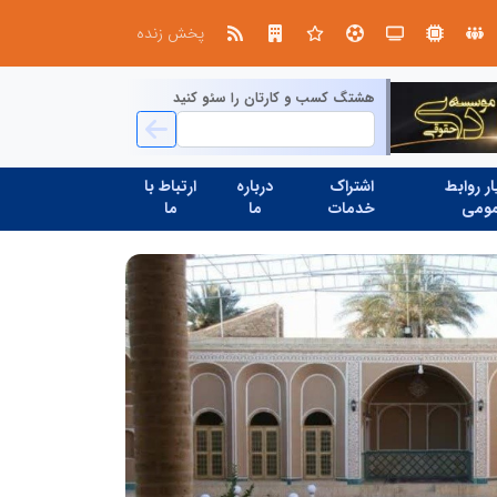
تنگه هرمز دیگر به وضعیت سابق برنمی گردد؛ جمهوری اسلامی چگونه این آبراه راهبردی را به دال مرکزی نظم امنیتی جدید غرب آسیا تبدیل می کند؟
پخش زنده
هشتگ کسب و کارتان را سئو کنید
ر روابط
اشتراک
درباره
ارتباط با
ومی
خدمات
ما
ما