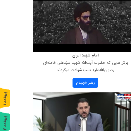
امام شهید ایران
برش‌هایی كه حضرت آیت‌الله شهید سیّدعلی خامنه‌ای
رضوان‌الله‌علیه طلب شهادت میكردند
رهبر شهیدم
پ
1
ر
و
ن
د
ه
پ
2
ر
و
ن
د
ه