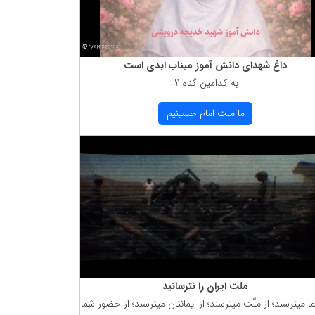
داغ شهدای دانش آموز میناب ابدی است
به كدامین گناه ؟!
ما ملت امام حسینیم
ملت ایران را نترسانید
ما میترسند؛ از ملّت میترسند؛ از ایمانتان میترسند؛ از حضور شما