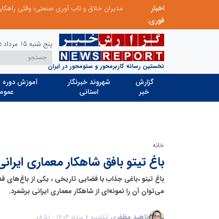
اخبار
الگوپذیری خلاق، بهره‌گیری از هوش مصنوعی و کشف استعدادها، سه ضلع موفقیت جوانان کارآفرین
مدیران خلاق و تاب آوری صنعتی؛ وقتی راهکار
فوری:
پنج شنبه 15 مرداد 1405
نخستین رسانه کاربرمحور و سئومحور در ایران
گزارش
شهروند خبرنگار
آموزش دوره ه
خبر
استانی
عموم
خانه
باغ تیتو بافق شاهکار معماری ایرانی
باغ تیتو ،باغی جذاب با فضایی تاریخی ، یکی از باغ‌های ق
می‌توان آن را نمونه‌ای از شاهکار معماری ایرانی برشمرد.
ناهید مظفری
یکشنبه 7 مرداد 1403 - 08:51