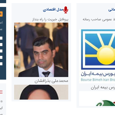
انی
مدل اقتصادی
ابط عمومی صاحب رسانه
پروفایل خبریت را راه بنداز
اص
عم
محمدعلی بذرافشان
رس بیمه ایران
::
ای
می