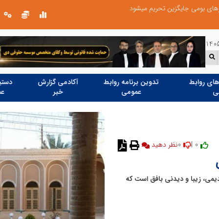
های بومی جایگزین تحریم میشود
ای روابط
تدوین برنامه روابط
آکادمی گزارش
دستیا
ی
عمومی
خبر
عم
0
0 |
نظر دهید
دیمی، زیبا و دیدنی بافق است که