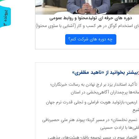
پ
3
دوره های حرفه ای تولیدمحتوا و روابط عمومی
ای استخدام گوگل در هر كسب و كار (آشنایی با سئوی محتوا)
ر
و
ن
د
ه
چه دوره های شركت كنم؟
بیشتر بخوانید از «ناهید مظفری»
تأکید استاندار یزد بر ارج نهادن به رسالت خبرنگاران؛
انه‌ها پرچمداران آگاهی‌بخشی در استان
اربعین؛ بازتولید هویت فراملی و تجلی قدرت نرم جهان
یع
نسیمِ نخلستان» در مسیرِ کربلا؛ پیوندِ هنرِ ملیِ حصیربافی
فقی‌ها با ارادتِ حسینی
اقتصاد سوم در مسیر توسعه بافق؛ هیئت‌های مذهبی