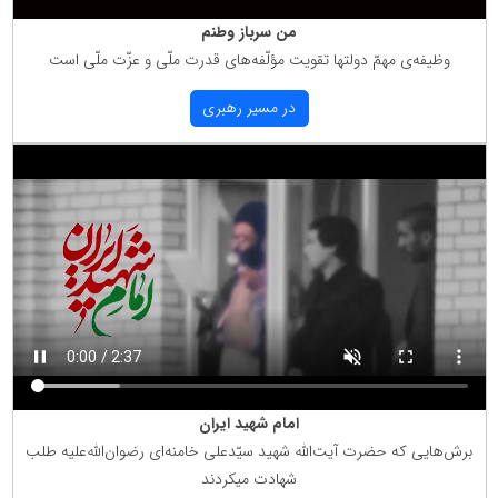
من سرباز وطنم
وظیفه‌ی مهمّ دولتها تقویت مؤلّفه‌های قدرت ملّی و عزّت ملّی است
در مسیر رهبری
امام شهید ایران
برش‌هایی كه حضرت آیت‌الله شهید سیّدعلی خامنه‌ای رضوان‌الله‌علیه طلب
شهادت میكردند