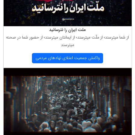
ملت ایران را نترسانید
از شما میترسند؛ از ملّت میترسند؛ از ایمانتان میترسند؛ از حضور شما در صحنه
میترسند
واكنش جمعیت اعتلای نهادهای مردمی