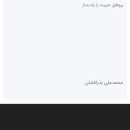
پایگاه خبری نهضت ملی مسکن
پروفایل خبریت را راه بنداز
سازمان بورس و اوراق بهادار
مرجع اخبار موثق در بازارسرمایه
پایگاه خبری گفتمان یزد
محمدعلی بذرافشان
سازمان صنعت،معدن و تجارت