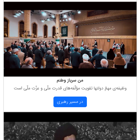
من سرباز وطنم
وظیفه‌ی مهمّ دولتها تقویت مؤلّفه‌های قدرت ملّی و عزّت ملّی است
در مسیر رهبری