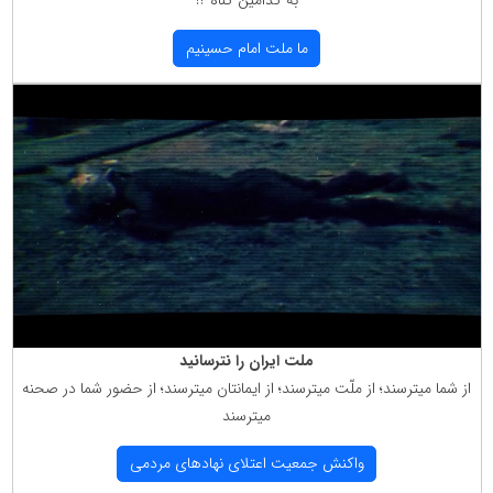
به كدامین گناه ؟!
ما ملت امام حسینیم
ملت ایران را نترسانید
از شما میترسند؛ از ملّت میترسند؛ از ایمانتان میترسند؛ از حضور شما در صحنه
میترسند
واكنش جمعیت اعتلای نهادهای مردمی