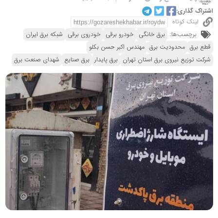
اشتراک گذاری:
لینک کوتاه
برچسب‌ها:
برق خانگی
خودرو برقی
خودروی برقی
شبکه برق ایران
قطع برق
محدودیت برق
مهندس اکبر حسن بکلو
شرکت توزیع نیروی برق استان تهران
برق پایدار
برق صنایع
شهدای صنعت برق