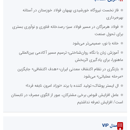
فاز نخست نیروگاه خورشیدی بهبهان فولاد خوزستان در آستانه
بهره‌برداری
فولاد هرمزگان در مسیر فولاد سبز؛ رصدخانه فناوری و نوآوری بستری
برای تحول صنعت
خانه با نور، صمیمی‌تر می‌شود
آموزش زبان با نگاه روان‌شناختی؛ ترسیم مسیر آکادمی بین‌المللی
ماهنورا، برای یادگیری اثربخش
بازنگری در نظام اکتشاف معدنی ایران؛ «هدف اکتشافی» جایگزین
«مرحله عملیاتی» می‌شود
ال ایستر پوشاک؛ تولید کننده با برند «نوزاد امروز، نابغه فردا»
عامل افزایش قبوض برخی مشترکان، عبور از الگوی مصرف در تابستان
است/ افزایش تعرفه نداشتیم
مدل VIP