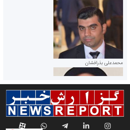
سازمان بورس و اوراق بهادار
مرجع اخبار موثق در بازارسرمایه
پایگاه خبری گفتمان یزد
محمدعلی بذرافشان
سازمان صنعت،معدن و تجارت