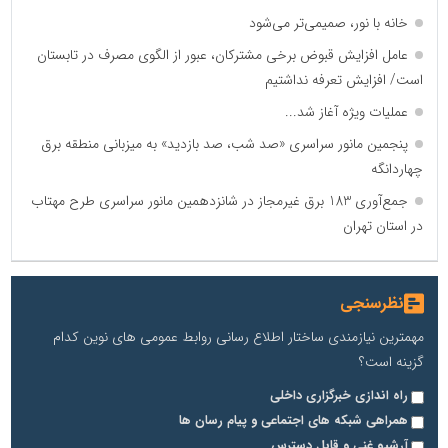
خانه با نور، صمیمی‌تر می‌شود
عامل افزایش قبوض برخی مشترکان، عبور از الگوی مصرف در تابستان
است/ افزایش تعرفه نداشتیم
عملیات ویژه آغاز شد...
پنجمین مانور سراسری «صد شب، صد بازدید» به میزبانی منطقه برق
چهاردانگه
جمع‌آوری 183 برق غیرمجاز در شانزدهمین مانور سراسری طرح مهتاب
در استان تهران
نظرسنجی
مهمترین نیازمندی ساختار اطلاع رسانی روابط عمومی های نوین کدام
گزینه است؟
راه اندازی خبرگزاری داخلی
همراهی شبکه های اجتماعی و پیام رسان ها
آرشیو غنی و قابل دسترس