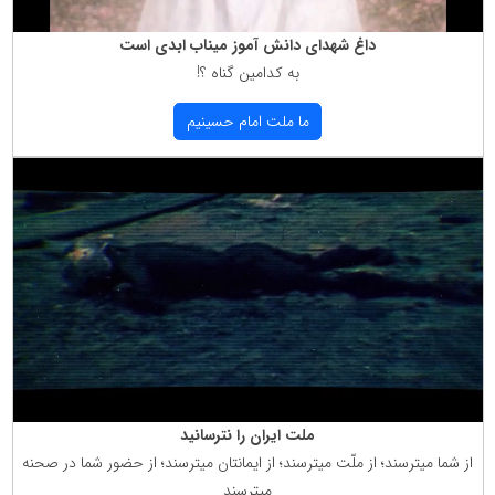
داغ شهدای دانش آموز میناب ابدی است
به كدامین گناه ؟!
ما ملت امام حسینیم
ملت ایران را نترسانید
از شما میترسند؛ از ملّت میترسند؛ از ایمانتان میترسند؛ از حضور شما در صحنه
میترسند