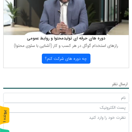
دوره های حرفه ای تولیدمحتوا و روابط عمومی
رازهای استخدام گوگل در هر كسب و كار (آشنایی با سئوی محتوا)
چه دوره های شركت كنم؟
ارسال نظر
پ
1
ر
و
ن
د
ه