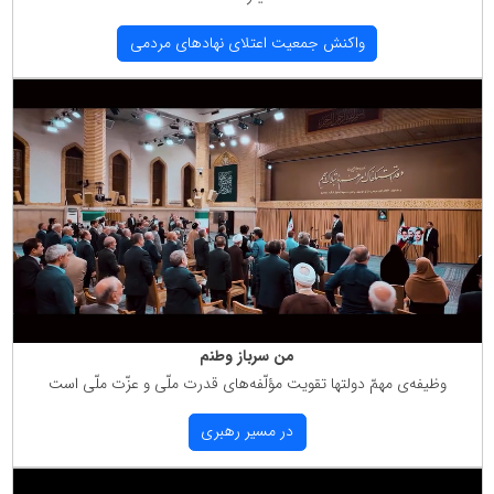
واكنش جمعیت اعتلای نهادهای مردمی
من سرباز وطنم
وظیفه‌ی مهمّ دولتها تقویت مؤلّفه‌های قدرت ملّی و عزّت ملّی است
در مسیر رهبری