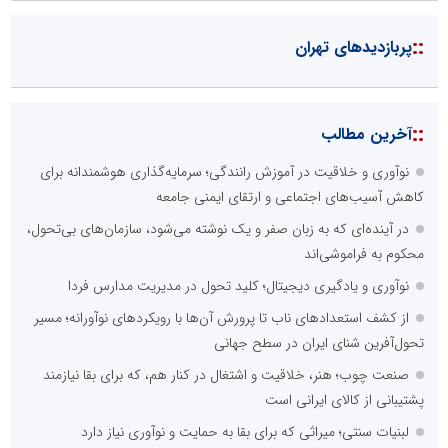
طرحواره های فعال شده در پساجنگ؛ هشدار دکتر یاراحمد: مراقب
اخبار زرد و واکنش های هیجانی باشید
لبنیات سنتی؛ میراثی که برای بقا به حمایت و نوآوری نیاز دارد
نوآوری و یادگیری دیجیتال؛ کلید تحول در مدیریت مدارس فردا
توسعه ورزش‌های رزمی و ترویج هرچه بهتر رشته‌های ورزشی، در گرو
خلاقیت و نوآوری است
::
آخرین های تهران
گزارش ریاست جمهور دولت چهاردهم به مردم در خصوص اقدامات
دولت در دو سال گذشته
رونمایی از پاسخگویی هوشمند مبتنی بر هوش مصنوعی در سامانه ۱۲۱
شرکت توزیع برق استان تهران
شناسایی و جمع‌آوری 699 ماینر غیرمجاز در استان تهران
جمع‌آوری ۴۰۲ برق غیرمجاز در پانزدهمین مانور سراسری طرح مهتاب