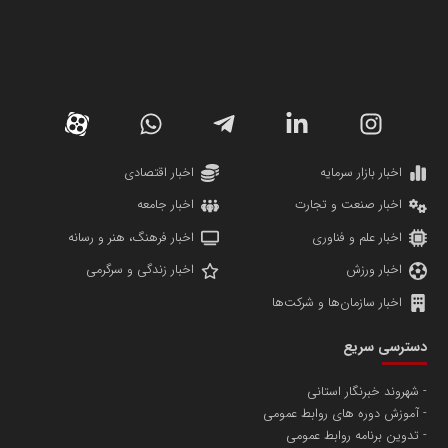
کارگزاری بورس بیمه ایران
مدل اقتصادی
پایگاه خبری نهضت ملی مسکن
پروفایل خبریت را راه بنداز
سازمان بورس و اوراق بهادار
مرجع اخبار موثق در بازارسرمایه