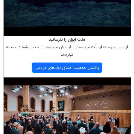
ملت ایران را نترسانید
از شما میترسند؛ از ملّت میترسند؛ از ایمانتان میترسند؛ از حضور شما در صحنه
میترسند
واكنش جمعیت اعتلای نهادهای مردمی