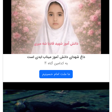
داغ شهدای دانش آموز میناب ابدی است
به كدامین گناه ؟!
ما ملت امام حسینیم