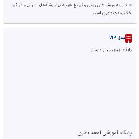
در استان تهران
پانزدهمین مانور سراسری طرح مهتاب در استان تهران به میزبانی منطقه
برق دماوند
تشریح اقدامات شرکت توزیع برق استان تهران برای تامین برق
مسیرهای پیاده‌روی جاماندگان اربعین
روایت خدمت خادمان روشنایی در نجف
::
پربازدیدهای تهران
::
آخرین مطالب
نوآوری و خلاقیت در آموزش رانندگی؛ سرمایه‌گذاری هوشمندانه برای
کاهش آسیب‌های اجتماعی و ارتقای ایمنی جامعه
در آینده‌ای که به زبان صفر و یک نوشته می‌شود، سازمان‌های بی‌تحول،