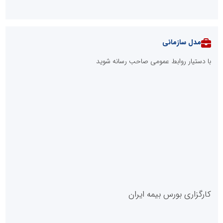
محکوم به فراموشی‌اند
نوآوری و یادگیری دیجیتال؛ کلید تحول در مدیریت مدارس فردا
از کشف استعدادهای ناب تا پرورش آن‌ها با رویکردهای نوآورانه؛ مسیر
تحول‌آفرین شنای ایران در سطح جهانی
صنعت چوب؛ هنر، خلاقیت و اشتغال در کنار هم، که برای بقا نیازمند
پشتیبانی از کالای ایرانی است
لبنیات سنتی؛ میراثی که برای بقا به حمایت و نوآوری نیاز دارد
توسعه ورزش‌های رزمی و ترویج هرچه بهتر رشته‌های ورزشی، در گرو
خلاقیت و نوآوری است
مدل VIP
پایگاه خبریت را راه بنداز