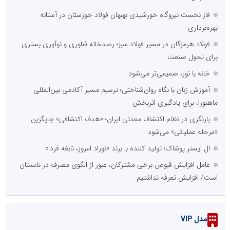
فاز نخست نیروگاه خورشیدی بهبهان فولاد خوزستان در آستانه
بهره‌برداری
فولاد هرمزگان در مسیر فولاد سبز؛ رصدخانه فناوری و نوآوری بستری
برای تحول صنعت
خانه با نور، صمیمی‌تر می‌شود
آموزش زبان با نگاه روان‌شناختی؛ ترسیم مسیر آکادمی بین‌المللی
ماهنورا، برای یادگیری اثربخش
بازنگری در نظام اکتشاف معدنی ایران؛ «هدف اکتشافی» جایگزین
«مرحله عملیاتی» می‌شود
ال ایستر پوشاک؛ تولید کننده با برند «نوزاد امروز، نابغه فردا»
عامل افزایش قبوض برخی مشترکان، عبور از الگوی مصرف در تابستان
است/ افزایش تعرفه نداشتیم
مدل VIP