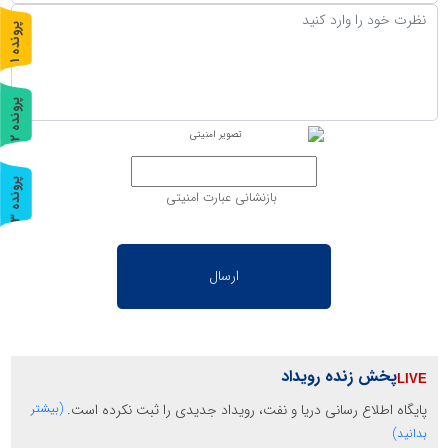
پ
1
ر
و
ن
د
ه
پ
2
ر
و
ن
د
ه
پ
3
بازنشانی عبارت امنیتی
ر
و
ن
د
ه
پخش زنده رویداد
پایگاه اطلاع رسانی دریا و نفت، رویداد جدیدی را ثبت نکرده است.
(بیشتر
بدانید)