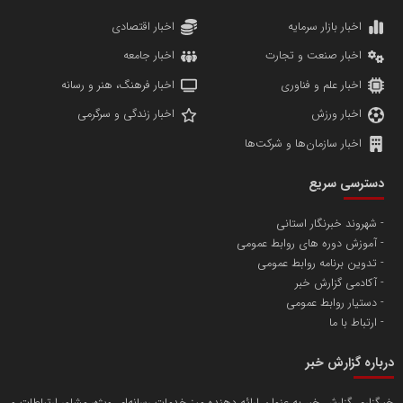
دانشگاه سئوی ایران
مریم حاج نوروز نظری
اخبار بازار سرمایه
اخبار اقتصادی
اخبار صنعت و تجارت
اخبار جامعه
اخبار علم و فناوری
اخبار فرهنگ، هنر و رسانه
اخبار ورزش
اخبار زندگی و سرگرمی
اخبار سازمان‌ها و شرکت‌ها
آهن و فولاد غدیر ایرانیان
دسترسی سریع
تامین آهن اسفنجی تولیدکنندگان فولاد در کشور
شهروند خبرنگار استانی
آموزش دوره های روابط عمومی
پایگاه اطلاع رسانی اعتلای نهادهای مردمی
تدوین برنامه روابط عمومی
مسعودصادقی
آکادمی گزارش خبر
دستیار روابط عمومی
ارتباط با ما
درباره گزارش خبر
خبرگزاری گزارش خبر به عنوان ارائه دهنده میز خدمات رسانه‌ای ویژه، مشاور ارتباطات و