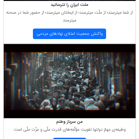
ملت ایران را نترسانید
از شما میترسند؛ از ملّت میترسند؛ از ایمانتان میترسند؛ از حضور شما در صحنه
میترسند
واكنش جمعیت اعتلای نهادهای مردمی
من سرباز وطنم
وظیفه‌ی مهمّ دولتها تقویت مؤلّفه‌های قدرت ملّی و عزّت ملّی است