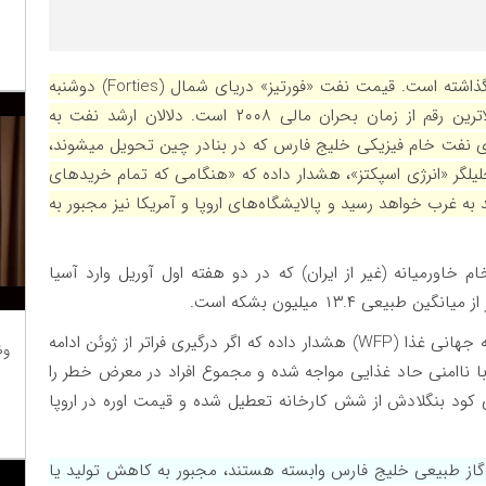
این بحران پیش از این اثر خود را بر بازارهای فیزیکی گذاشته است. قیمت نفت «فورتیز» دریای شمال (Forties) دوشنبه
گذشته به نزدیک ۱۴۹ دلار در هر بشکه رسید که بالاترین رقم از زمان بحران مالی ۲۰۰۸ است. دلالان ارشد نفت به
ی نفت خام فیزیکی خلیج فارس که در بنادر چین تحویل میشوند،
نیک دیل، تحلیلگر «انرژی اسپکتز»، هشدار داده که «هنگامی که تمام خریدهای
ه غرب خواهد رسید و پالایشگاه‌های اروپا و آمریکا نیز مجبور به
اورمیانه (غیر از ایران) که در دو هفته اول آوریل وارد آسیا
پیامدهای این شوک فراتر از کمبود سوخت است. برنامه جهانی غذا (WFP) هشدار داده که اگر درگیری فراتر از ژوئن ادامه
وظ
ر بماند، ۴۵ میلیون نفر دیگر با ناامنی حاد غذایی مواجه شده و مجموع افراد در معرض خطر را
انه داخلی کود بنگلادش از شش کارخانه تعطیل شده و قیمت اوره در اروپا
 گاز طبیعی خلیج فارس وابسته هستند، مجبور به کاهش تولید یا