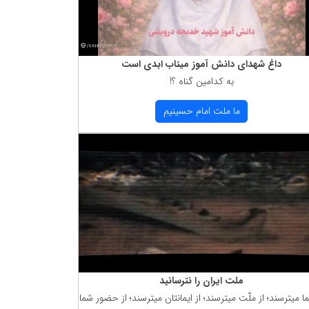
داغ شهدای دانش آموز میناب ابدی است
به كدامین گناه ؟!
ما ملت امام حسینیم
ملت ایران را نترسانید
ما میترسند؛ از ملّت میترسند؛ از ایمانتان میترسند؛ از حضور شما