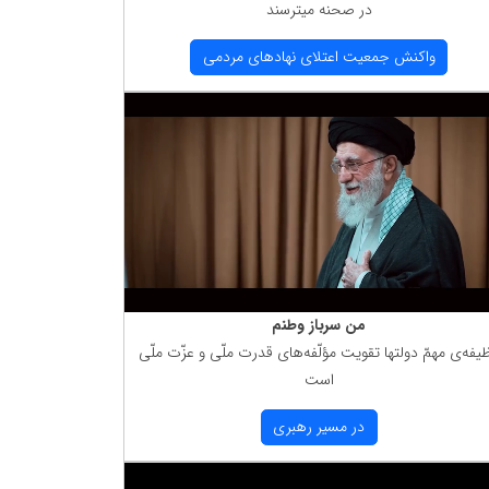
در صحنه میترسند
واكنش جمعیت اعتلای نهادهای مردمی
من سرباز وطنم
یفه‌ی مهمّ دولتها تقویت مؤلّفه‌های قدرت ملّی و عزّت ملّی
است
در مسیر رهبری