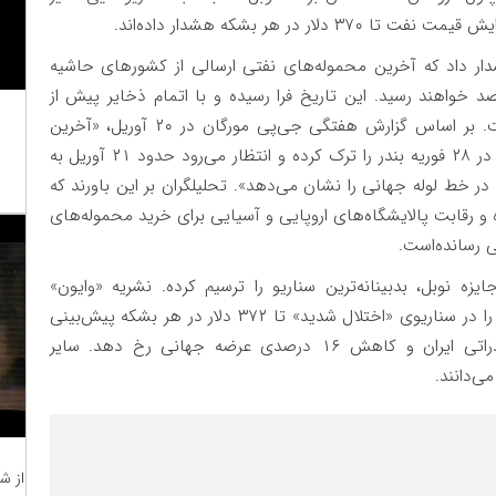
در هر بشکه هشدار داده‌اند.
ر داد که آخرین محموله‌های نفتی ارسالی از کشورهای حاشیه
۳۱ فروردین) به مقصد خواهند رسید. این تاریخ فرا رسیده و با اتمام ذخایر پیش از
جنگ، جهان رسماً وارد فاز «کمبود فاجعه‌بار» شده‌است. بر اساس گزارش هفتگی جی‌پی مورگان در ۲۰ آوریل، «آخرین
کشتی‌ای که پیش از درگیری از تنگه هرمز حرکت کرده، در ۲۸ فوریه بندر را ترک کرده و انتظار می‌رود حدود ۲۱ آوریل به
ر خط لوله جهانی را نشان می‌دهد». تحلیلگران بر این باورند که
و رقابت پالایشگاه‌های اروپایی و آسیایی برای خرید محموله‌های
ی رسانده‌است.
زه نوبل، بدبینانه‌ترین سناریو را ترسیم کرده. نشریه «وایون»
(WION) می‌نویسد که کروگمن در تحلیلی، قیمت نفت را در سناریوی «اختلال شدید» تا ۳۷۲ دلار در هر بشکه پیش‌بینی
کرده؛ سناریویی که در آن حملات به تأسیسات صادراتی ایران و کاهش ۱۶ درصدی عرضه جهانی رخ دهد. سایر
از ش