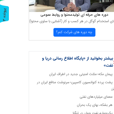
پ
3
دوره های حرفه ای تولیدمحتوا و روابط عمومی
ای استخدام گوگل در هر كسب و كار (آشنایی با سئوی محتوا)
ر
و
ن
د
ه
چه دوره های شركت كنم؟
بیشتر بخوانید از «پایگاه اطلاع رسانی دریا و
نفت»
پیمان مکه؛ مثلث امنیتی جدید در اطراف ایران
پشت پرده کنوانسیون کاسپین؛ سرنوشت منافع ایران در
ر
معمای میلیاردهای نفتی
هر بشکه، بهای یک بحران
یک‌چهارم نفت جهان در تنگنا