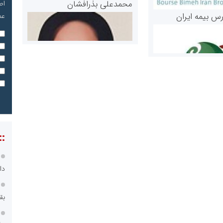
محمدعلی بذرافشان
اص
رس بیمه ایران
عم
مریم حاج نوروز نظری
::
 و اوراق بهادار
ثق در بازارسرمایه
دا
بق