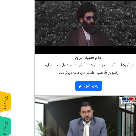
امام شهید ایران
برش‌هایی كه حضرت آیت‌الله شهید سیّدعلی خامنه‌ای
رضوان‌الله‌علیه طلب شهادت میكردند
رهبر شهیدم
پ
1
ر
و
ن
د
ه
پ
2
ر
و
ن
د
ه