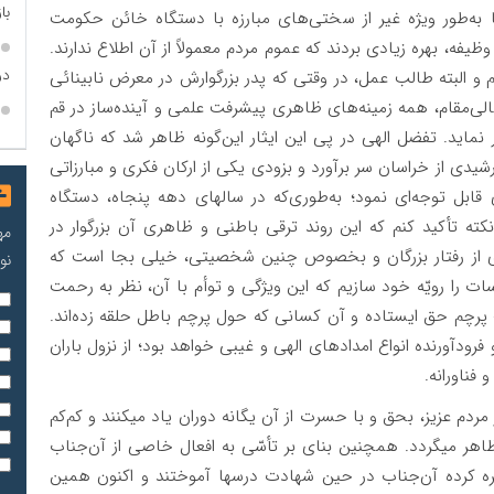
با
ما به‌طور ویژه غیر از سختی‌های مبارزه با دستگاه خائن حکومت
ه، بهره زیادی بردند که عموم مردم معمولاً از آن اطلاع ندارند.
در
و البته طالب عمل، در وقتی که پدر بزرگوارش در معرض نابینائی
الی‌مقام، همه‌ زمینه‌های ظاهری پیشرفت علمی و آینده‌ساز در قم
 نماید. تفضل الهی در پی این ایثار این‌گونه ظاهر شد که ناگهان
یدی از خراسان سر برآورد و بزودی یکی از ارکان فکری و مبارزاتی
ابل توجه‌ای نمود؛ به‌طوری‌که در سالهای دهه پنجاه، دستگاه
کته تأکید کنم که این روند ترقی باطنی و ظاهری آن بزرگوار در
مه
ی از رفتار بزرگان و بخصوص چنین شخصیتی، خیلی بجا است که
نو
را رویّه خود سازیم که این ویژگی و توأم با آن، نظر به رحمت
رچم حق ایستاده و آن کسانی که حول پرچم باطل حلقه زده‌اند.
فرودآورنده انواع امدادهای الهی و غیبی خواهد بود؛ از نزول باران
فناورانه.
مردم عزیز، بحق و با حسرت از آن یگانه دوران یاد میکنند و کم‌کم
هر میگردد. همچنین بنای بر تأسّی به افعال خاصی از آن‌جناب
گره کرده‌ آن‌جناب در حین شهادت درسها آموختند و اکنون همین