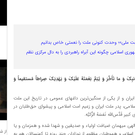
یت ملی»؛ وحدت کنونی ملت را نعمتی خاص بدانیم
ری اسلامی چگونه این آبراه راهبردی را به دال مرکزی نظم
ذَنبِکَ وَ ما تَأَخَّرَ وَ یُتِمَّ نِعْمَتَهُ عَلَیْکَ وَ یَهْدِیَکَ صِراطاً مُستقیماً وَ
ایران و از یکی از سنگین‌ترین داغهای عمومی در تاریخ این ملت
سلامی، پدر ملت ایران و زعیم امت اسلامی و پیشوای حق‌طلبان در
َّس‌الله نَفسَهُ‌ الزَّکیَّه.
الهی میهمان ضیافت اولیاء و صدیقین و شهدا شده و همزمان و یا
از ش
اسلام، و هموطنان مظلوم از نوزادان چند روزه تا کهنسالان هم به