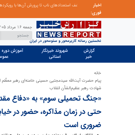
اخبار
از کشف استعدادهای ناب تا پرورش آن‌ها با رویکردهای نوآورانه؛ مسیر تحول‌آفرین شنای ایران در سطح جهانی
فوری:
جمعه 16 مرداد 1405
نخستین رسانه کاربرمحور و سئومحور در ایران
گزارش
شهروند خبرنگار
آموزش دوره ه
خبر
استانی
عموم
خانه
پیام حضرت آیت‌الله سیدمجتبی حسینی خامنه‌ای رهبر معظّم ان
شهادت رهبر عظیم‌الشأن انقلاب
«جنگ تحمیلی سوم» به «دفاع مقد
حتی در زمان مذاکره، حضور در خیابا
ضروری است