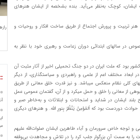
 ایشان، کوچک به‌نظر می‌آید. بنده بشخصه از ایشان هنرهای
، هنر تربیت و پرورش اجتماع از طریق ساخت افکار و روحیات و
رازه
وص در سالهای ابتدائی دوران زعامت و رهبری خود با نظر به
شور بود که ملت ایران در دو جنگ تحمیلی اخیر از آثار مثبت آن
در ابعاد مختلف اعم از علمی و راهبردی و سیاستگذاری، از دیگر
::
تهای کلی نظام منعکس میباشد. و نیز قدرت خلق معانی از طریق
بوهی از معانی را خلق و حمل میکرد و از آن، گفتمان عمومی عمل
بلند ایشان در شداید و امتحانات و ابتلائات و به‌خاطر صبر و
آن
دوردست بود که اَلمُؤمِنُ یَنْظُرُ بِنورِ الله. و هنرهای دیگری
ای
می
ی و توجه خاص سرورمان و آباء طاهرین ایشان صلوات‌الله علیهم
 را به سمت آن بزرگوار جلب کرد را در تلاش و مجاهدت بی‌وقفه