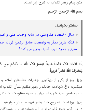
متن پیام رهبر انقلاب به شرح زیر است:
بسم الله الرّحمن الرّحیم
بیشتر بخوانید:
سال «اقتصاد مقاومتی در سایه وحدت ملی و امن
تنگه هرمز دیگر به وضعیت سابق برنمی گردد؛ جمهو
امنیتی جدید غرب آسیا تبدیل می کند؟
اِنّا فَتَحْنا لَکَ فَتْحاً مُبیناً لِیَغْفِرَ لَکَ اللهُ ما تَقَدَّمَ مِن 
یَنصُرَکَ اللهُ نَصْراً عَزیزاً.
چهل روز از یکی از بزرگترین جنایات دشمنان اسلام و 
میگذرد؛ داغ شهادت جانگداز رهبر عظیم‌الشأن انقلاب ا
عصر حاضر، سید شهیدان ایران و جبهه مقاومت، خامنه‌ای کبیر قَد
چهل روز است که روح بلند رهبر شهیدمان در جوار قرب 
در پی آن، جمع کثیری از یاران، فرماندهان و رزمندگان 