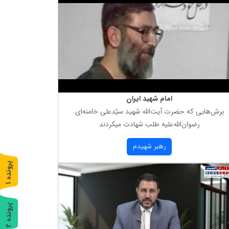
امام شهید ایران
برش‌هایی كه حضرت آیت‌الله شهید سیّدعلی خامنه‌ای
رضوان‌الله‌علیه طلب شهادت میكردند
رهبر شهیدم
پ
1
ر
و
ن
د
ه
پ
2
ر
و
ن
د
ه