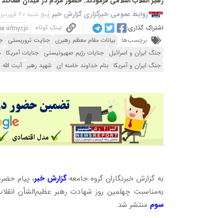
رهبر انقلاب اسلامی فرمودند: حضور مردم در میدان همانند ۴۰ روز گذشته استمرار داشته باشد.
روابط عمومی خبرگزاری گزارش خبر
پنج شنبه 20 فروردین 1405 - 15:11
لینک کوتاه
اشتراک گذاری:
برچسب‌ها:
بیانات مقام معظم رهبری
جنایت تروریستی
ج
جنگ ایران و اسرائیل
جنایات رژیم صهیونیستی
جنایات آمریکا
ش
جنگ ایران و آمریکا
بنام خداوند خامنه ای
شهید رهبر
آیت الله
به گزارش خبرنگاران گروه جامعه
گزارش خبر
، پیام حضرت
به‌مناسبت چهلمین روز شهادت رهبر عظیم‌الشأن انقلاب
سوم
منتشر شد.