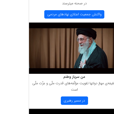
در صحنه میترسند
واكنش جمعیت اعتلای نهادهای مردمی
من سرباز وطنم
یفه‌ی مهمّ دولتها تقویت مؤلّفه‌های قدرت ملّی و عزّت ملّی
است
در مسیر رهبری