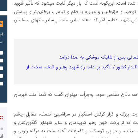
ده است. این‌گونه است که بار دیگر ثابت میشود که تأثیر شهید
حید و حق‌طلبی و مبارزه با ظلم و تباهی، پرطنین‌تر و پیامش
این شهید عظیم‌القدر که سعادت این ملت و سایر ملتهای مسلمان
اص
عم
غالی پس از شلیک موشکی به صدا درآمد
قتدار کشور / تأکید بر ادامه راه شهید رهبر و انتقام سخت از
حماسه دفاع مقدس سوم، به‌جرأت میتوان گفت که شما ملت قهرمان
درت بزرگ و قرار گرفتن استکبار در سراشیبی ضعف، مقابل چشم
::
 که از برکت خون رهبر شهیدمان و سایر شهدای گلگون‌کفن و
میناب، و در پی توسلات و تضرعات آحاد ملت به درگاه ربوبی و
آن