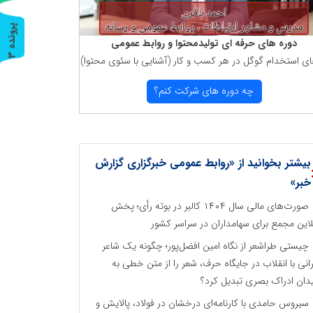
پ
3
دوره های حرفه ای تولیدمحتوا و روابط عمومی
ر
و
ن
د
ه
ای استخدام گوگل در هر كسب و كار (آشنایی با سئوی محتوا)
چه دوره های شركت كنم؟
بیشتر بخوانید از «روابط عمومی خبرگزاری گزارش
خبر»
صورت‌های مالی سال ۱۴۰۴ کالبر در بوته رأی؛ پخش
لاین مجمع برای سهامداران در سراسر کشور
چیستی طراشعر از نگاه امین افضل‌پور؛ چگونه یک شاعر
رانی با انقلاب در جایگاه حرف، شعر را از متن خطی به
دان ادراک بصری تبدیل کرد؟
سیروس حامدی با کارنامه‌ای درخشان در فولاد، پالایش و