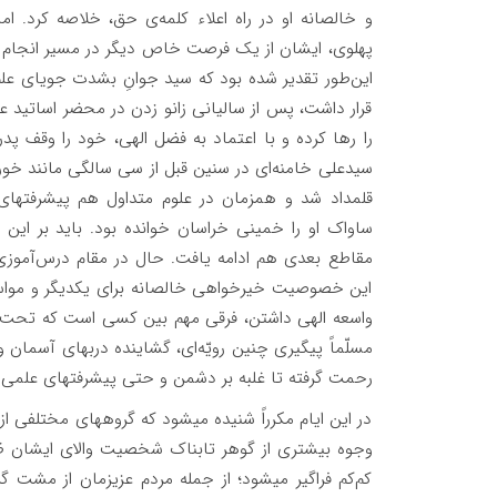
و خالصانه او در راه اعلاء کلمه‌ی حق، خلاصه کرد. ا
پهلوی، ایشان از یک فرصت خاص دیگر در مسیر انجام وظیف
این‌طور تقدیر شده بود که سید جوانِ بشدت جویای علم 
قرار داشت، پس از سالیانی زانو زدن در محضر اساتید ع
را رها کرده و با اعتماد به فضل الهی، خود را وقف پدر
سیدعلی خامنه‌ای در سنین قبل از سی‌ سالگی مانند خورش
قلمداد شد و همزمان در علوم متداول هم پیشرفتهای ق
ساواک او را خمینی خراسان خوانده بود. باید بر این ن
مقاطع بعدی هم ادامه یافت. حال در مقام درس‌آموز
این خصوصیت خیرخواهی خالصانه برای یکدیگر و مواسات 
واسعه الهی داشتن، فرقی مهم بین کسی است که تحت پ
مسلّماً پیگیری چنین رویّه‌ای، گشاینده دربهای آسمان و 
رحمت گرفته تا غلبه بر دشمن و حتی پیشرفتهای علمی و 
در این ایام مکرراً شنیده میشود که گروههای مختلفی از 
وجوه بیشتری از گوهر تابناک شخصیت والای ایشان ظا
کم‌کم فراگیر میشود؛ از جمله مردم عزیزمان از مشت 