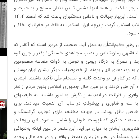
ء، رجز ساخت. و همه اینها دشمنِ تا بن دندان مسلح را به حیرت و
استیصال انداخته و آزادگان جهان را به تحسین واداشته است. این‌بار جهالت و نادانی مستکبران باعث شد که اسفند ۱۴۰۴
قلاب اسلامی گردد، و پرچم ایران اسلامی نه فقط در جغرافیای خاکی
 شود.
هبر عظیم‌الشأن به عمل آید. صحبت از مردی است که آنقدر که
ما، فقیهی زمان‌شناس و بصیر، مجاهدی خستگی‌ناپذیر و چون کوه
هجد و تضرع به درگاه ربوبی و توسل به ذوات مقدسه معصومین
ن به وعده‌های الهی بودند. از خصوصیات دیگر ایشان ایران‌دوستی
 که در کنار آن بر وحدت کلمه و انسجام ملّی تأکید داشتند. ایشان
قاء آن طی کردند و در عین حال جمهوری اسلامی بدون مردم از نظر
 وافری از ظرافت در اندیشه و نگرش به امور داشتند. به ظرفیتهای
به علم و فناوری و پیشرفتِ در سایه آن اهمیت میدادند. برای
ارج خاصی قائل بودند. در جهات مختلف دارای تجارب گرانسنگ و
 متعدد دیگری که فهرست طویلی را شامل میشود. این روزها در
رپروری ایشان به میان می‌آید. این عنصر در عین اینکه به‌تنهائی
 و مسلّماً در رهبر عزیزمان به‌معنی واقعی و در حد عالی وجود