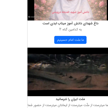
داغ شهدای دانش آموز میناب ابدی است
به كدامین گناه ؟!
ما ملت امام حسینیم
ملت ایران را نترسانید
ما میترسند؛ از ملّت میترسند؛ از ایمانتان میترسند؛ از حضور شما