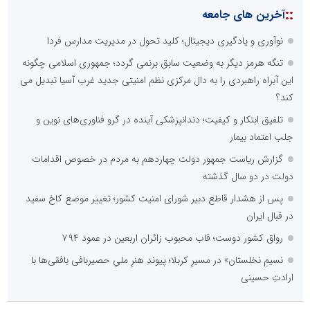
::
آخرین های جامعه
نوآوری و یادگیری دیجیتال؛ کلید تحول در مدیریت مدارس فردا
تنگه هرمز دیگر به وضعیت سابق برنمی گردد؛ جمهوری اسلامی چگونه
این آبراه راهبردی را به دال مرکزی نظم امنیتی جدید غرب آسیا تبدیل می
کند؟
تلفیق ابتکار و کیفیت؛ دندانپزشکی آینده در گرو فناوری‌های نوین و
جلب اعتماد بیمار
گزارش ریاست جمهور دولت چهاردهم به مردم در خصوص اقدامات
دولت در دو سال گذشته
پس از هشدار قاطع دبیر شورای امنیت کشور؛ تغییر موضع کاخ سفید
در قبال ایران
رواق کشور دوست؛ قاب محبوب زائران اربعین در عمود ۷۹۴
نسیمِ نخلستان» در مسیرِ کربلا؛ پیوندِ هنرِ ملیِ حصیربافی بافقی‌ها با
ارادتِ حسینی