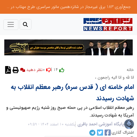
جمع‌آوری 183 برق غیرمجاز در شانزدهمین مانور سراسری طرح مهتاب در استان تهران
0
14 |
خانه
نظر دهید
انا لله و انا الیه راجعون ،
امام خامنه ای ( قدس سره) رهبر معظم انقلاب به
شهادت رسیدند
رهبر معظم انقلاب اسلامی در پی حمله صبح روز شنبه رژیم صهیونیستی و
آمریکا به شهادت رسیدند.
پایگاه آموزشی احمد باقری
یکشنبه 10 اسفند 1404 - 09:59
اشتراک گذاری: