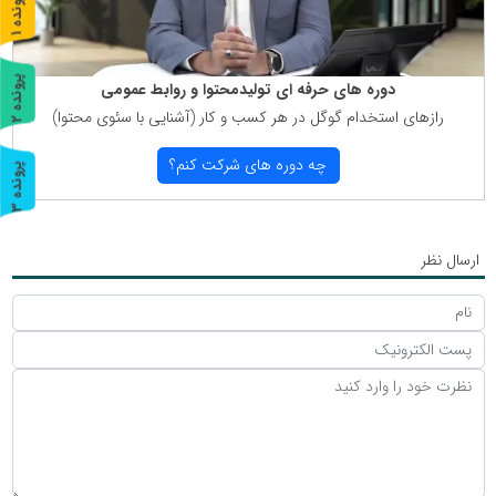
پ
1
ر
و
ن
د
ه
پ
2
دوره های حرفه ای تولیدمحتوا و روابط عمومی
رازهای استخدام گوگل در هر كسب و كار (آشنایی با سئوی محتوا)
ر
و
ن
د
ه
چه دوره های شركت كنم؟
پ
3
ر
و
ن
د
ه
ارسال نظر