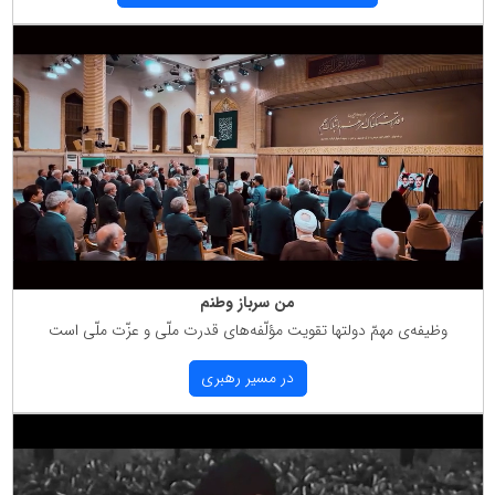
من سرباز وطنم
وظیفه‌ی مهمّ دولتها تقویت مؤلّفه‌های قدرت ملّی و عزّت ملّی است
در مسیر رهبری