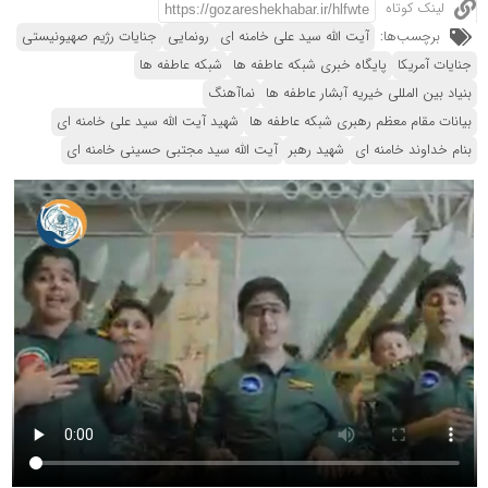
لینک کوتاه
برچسب‌ها:
آیت الله سید علی خامنه ای
رونمایی
جنایات رژیم صهیونیستی
جنایات آمریکا
پایگاه خبری شبکه عاطفه ها
شبکه عاطفه ها
بنیاد بین المللی خیریه آبشار عاطفه ها
نماآهنگ
بیانات مقام معظم رهبری شبکه عاطفه ها
شهید آیت الله سید علی خامنه ای
بنام خداوند خامنه ای
شهید رهبر
آیت الله سید مجتبی حسینی خامنه ای