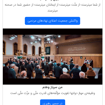
از شما میترسند؛ از ملّت میترسند؛ از ایمانتان میترسند؛ از حضور شما در صحنه
میترسند
واكنش جمعیت اعتلای نهادهای مردمی
من سرباز وطنم
وظیفه‌ی مهمّ دولتها تقویت مؤلّفه‌های قدرت ملّی و عزّت ملّی است
در مسیر رهبری