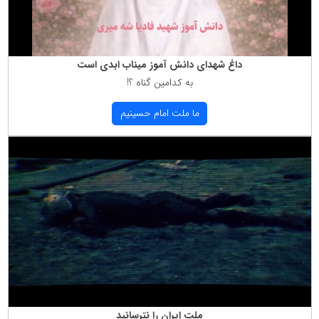
داغ شهدای دانش آموز میناب ابدی است
به كدامین گناه ؟!
ما ملت امام حسینیم
ملت ایران را نترسانید