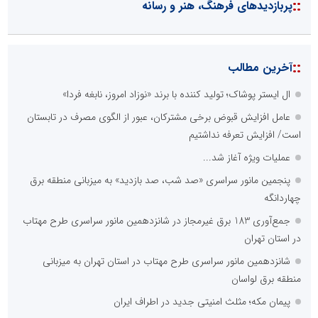
::
پربازدیدهای فرهنگ، هنر و رسانه
::
آخرین مطالب
ال ایستر پوشاک؛ تولید کننده با برند «نوزاد امروز، نابغه فردا»
عامل افزایش قبوض برخی مشترکان، عبور از الگوی مصرف در تابستان
است/ افزایش تعرفه نداشتیم
عملیات ویژه آغاز شد...
پنجمین مانور سراسری «صد شب، صد بازدید» به میزبانی منطقه برق
چهاردانگه
جمع‌آوری 183 برق غیرمجاز در شانزدهمین مانور سراسری طرح مهتاب
در استان تهران
شانزدهمین مانور سراسری طرح مهتاب در استان تهران به میزبانی
منطقه برق لواسان
پیمان مکه؛ مثلث امنیتی جدید در اطراف ایران