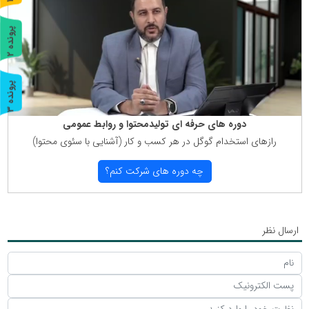
ر
و
ن
د
ه
پ
2
ر
و
ن
د
ه
پ
3
ر
و
ن
د
ه
دوره های حرفه ای تولیدمحتوا و روابط عمومی
رازهای استخدام گوگل در هر كسب و كار (آشنایی با سئوی محتوا)
چه دوره های شركت كنم؟
ارسال نظر