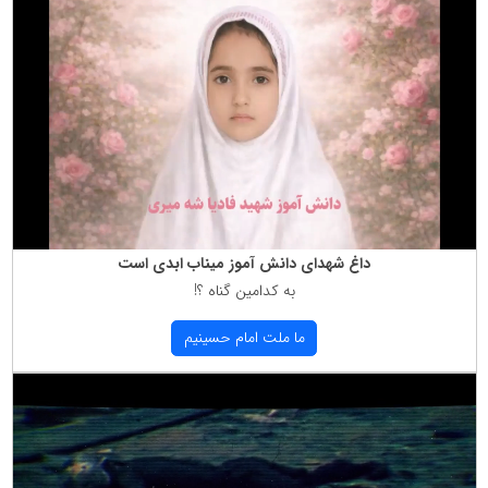
داغ شهدای دانش آموز میناب ابدی است
به كدامین گناه ؟!
ما ملت امام حسینیم