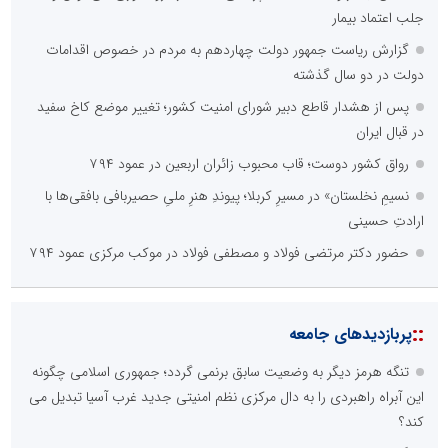
جلب اعتماد بیمار
گزارش ریاست جمهور دولت چهاردهم به مردم در خصوص اقدامات
دولت در دو سال گذشته
پس از هشدار قاطع دبیر شورای امنیت کشور؛ تغییر موضع کاخ سفید
در قبال ایران
رواق کشور دوست؛ قاب محبوب زائران اربعین در عمود ۷۹۴
نسیمِ نخلستان» در مسیرِ کربلا؛ پیوندِ هنرِ ملیِ حصیربافی بافقی‌ها با
ارادتِ حسینی
حضور دکتر مرتضی فولاد و مصطفی فولاد در موکب مرکزی عمود ۷۹۴
::
پربازدیدهای جامعه
تنگه هرمز دیگر به وضعیت سابق برنمی گردد؛ جمهوری اسلامی چگونه
این آبراه راهبردی را به دال مرکزی نظم امنیتی جدید غرب آسیا تبدیل می
کند؟