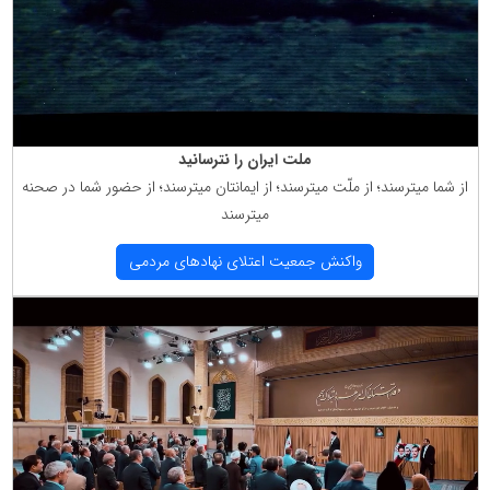
ملت ایران را نترسانید
از شما میترسند؛ از ملّت میترسند؛ از ایمانتان میترسند؛ از حضور شما در صحنه
میترسند
واكنش جمعیت اعتلای نهادهای مردمی