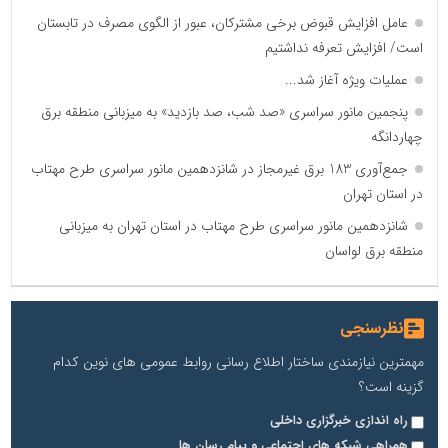
عامل افزایش قبوض برخی مشترکان، عبور از الگوی مصرف در تابستان
است/ افزایش تعرفه نداشتیم
عملیات ویژه آغاز شد...
پنجمین مانور سراسری «صد شب، صد بازدید» به میزبانی منطقه برق
چهاردانگه
جمع‌آوری 183 برق غیرمجاز در شانزدهمین مانور سراسری طرح مهتاب
در استان تهران
شانزدهمین مانور سراسری طرح مهتاب در استان تهران به میزبانی
منطقه برق لواسان
نظرسنجی
مهمترین نیازمندی ساختار اطلاع رسانی روابط عمومی های نوین کدام
گزینه است؟
راه اندازی خبرگزاری داخلی
همراهی شبکه های اجتماعی و پیام رسان ها