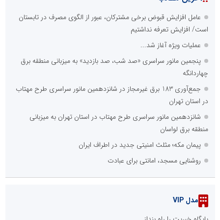
عامل افزایش قبوض برخی مشترکان، عبور از الگوی مصرف در تابستان
است/ افزایش تعرفه نداشتیم
عملیات ویژه آغاز شد...
پنجمین مانور سراسری «صد شب، صد بازدید» به میزبانی منطقه برق
چهاردانگه
جمع‌آوری 183 برق غیرمجاز در شانزدهمین مانور سراسری طرح مهتاب
در استان تهران
شانزدهمین مانور سراسری طرح مهتاب در استان تهران به میزبانی
منطقه برق لواسان
پیمان مکه؛ مثلث امنیتی جدید در اطراف ایران
روشنایی مسجد، امانتی برای عبادت
مدل VIP
پایگاه خبریت را راه بنداز