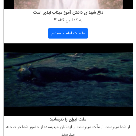
داغ شهدای دانش آموز میناب ابدی است
به كدامین گناه ؟!
ما ملت امام حسینیم
ملت ایران را نترسانید
از شما میترسند؛ از ملّت میترسند؛ از ایمانتان میترسند؛ از حضور شما در صحنه
میترسند