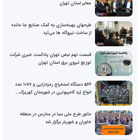
معابر استان تهران
طرحهای بهینه‌سازی به کمک صنایع جا مانده
از ساخت نیروگاه ها می‌آید
قسمت نهم نبض تهران پادکست خبری شرکت
توزیع نیروی برق استان تهران
566 دستگاه استخراج رمزدارایی و 1077 عدد
انواع بُرد کامپیوتری در شهرستان کهریزک...
مانور طرح ملی سبا در مدارس در منطقه
خاوران و شهریار برگزار شد