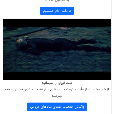
ما ملت امام حسینیم
ملت ایران را نترسانید
از شما میترسند؛ از ملّت میترسند؛ از ایمانتان میترسند؛ از حضور شما در صحنه
میترسند
واكنش جمعیت اعتلای نهادهای مردمی