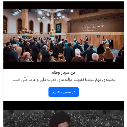
من سرباز وطنم
وظیفه‌ی مهمّ دولتها تقویت مؤلّفه‌های قدرت ملّی و عزّت ملّی است
در مسیر رهبری