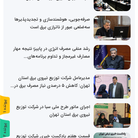
صرفه‌جویی، هوشمندسازی و تجدیدپذیرها
سه‌ضلعی عبور از ناترازی برق است
رشد منفی مصرف انرژی در پاییز؛ نتیجه مهار
مصارف غیرمجاز و تداوم برنامه‌های...
مدیرعامل شرکت توزیع نیروی برق استان
تهران: کاهش ۵ درصدی نیاز مصرف برق در...
پ
1
اجرای مانور طرح ملی سبا در شرکت توزیع
ر
و
ن
د
ه
نیروی برق استان تهران
پ
2
قسمت هفتم پادکست خبری شرکت توزیع
ر
و
ن
د
ه