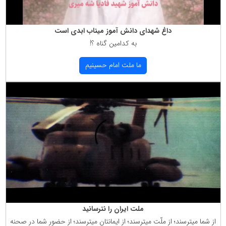
داغ شهدای دانش آموز میناب ابدی است
به كدامین گناه ؟!
ما ملت امام حسینیم
ملت ایران را نترسانید
از شما میترسند؛ از ملّت میترسند؛ از ایمانتان میترسند؛ از حضور شما در صحنه