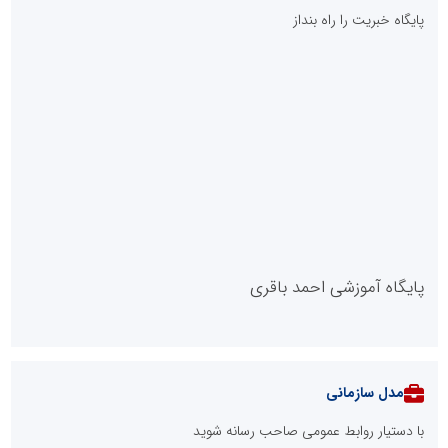
برق دماوند
روایت خدمت خادمان روشنایی در نجف
::
آخرین مطالب
طرحواره های فعال شده در پساجنگ؛ هشدار دکتر یاراحمد: مراقب
اخبار زرد و واکنش های هیجانی باشید
دکتر مرتضی پرهیزگار: نسخه نجات تعاون، شبکه سازی است، نه ادامه
راه قدیم
مدیر موفق آموزشگاه‌های زبان: هم‌افزایی «مدیریت هوشمند» و
«سرمایه‌های انسانی» رمز عبور از بحران‌های آموزشی است
صورت‌های مالی سال ۱۴۰۴ کالبر در بوته رأی؛ پخش آنلاین مجمع برای
سهامداران در سراسر کشور
تنگه هرمز دیگر به وضعیت سابق برنمی گردد؛ جمهوری اسلامی چگونه
این آبراه راهبردی را به دال مرکزی نظم امنیتی جدید غرب آسیا تبدیل می
کند؟