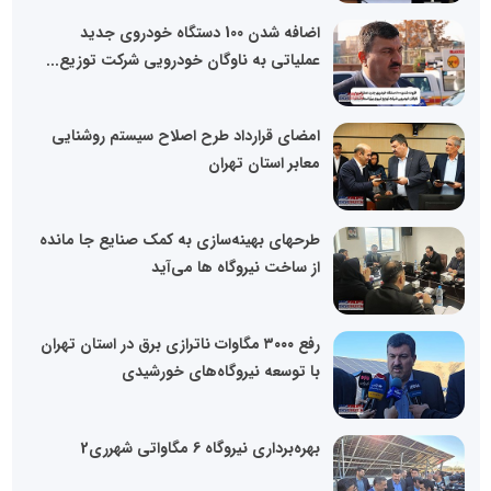
اضافه شدن 100 دستگاه خودروی جدید
عملیاتی به ناوگان خودرویی شرکت توزیع...
امضای قرارداد طرح اصلاح سیستم روشنایی
معابر استان تهران
طرحهای بهینه‌سازی به کمک صنایع جا مانده
از ساخت نیروگاه ها می‌آید
رفع ۳۰۰۰ مگاوات ناترازی برق در استان تهران
با توسعه نیروگاه‌های خورشیدی
بهره‌برداری نیروگاه 6 مگاواتی شهرری2