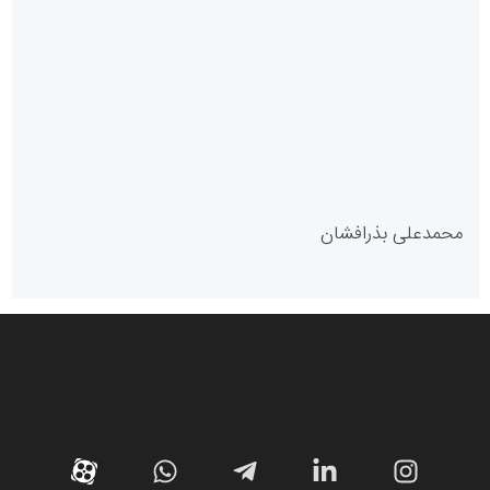
پایگاه آموزشی احمد باقری
مدل سازمانی
با دستیار روابط عمومی صاحب رسانه شوید
روابط عمومی خبرگزاری گزارش خبر