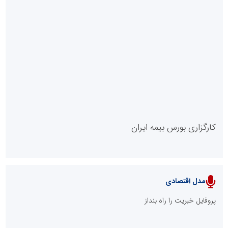
چیستی طراشعر از نگاه امین افضل‌پور؛ چگونه یک شاعر ایرانی با انقلاب
در جایگاه حرف، شعر را از متن خطی به میدان ادراک بصری تبدیل کرد؟
الگوپذیری خلاق، بهره‌گیری از هوش مصنوعی و کشف استعدادها، سه
ضلع موفقیت جوانان کارآفرین
مدل VIP
پایگاه خبریت را راه بنداز