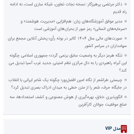
مسیرهای پیاده‌روی جاماندگان اربعین
روایت خدمت خادمان روشنایی در نجف
::
پربازدیدهای تهران
شناسایی و جمع‌آوری 699 ماینر غیرمجاز در استان تهران
گزارش ریاست جمهور دولت چهاردهم به مردم در خصوص اقدامات
دولت در دو سال گذشته
جمع‌آوری ۴۰۲ برق غیرمجاز در پانزدهمین مانور سراسری طرح مهتاب
در استان تهران
رونمایی از پاسخگویی هوشمند مبتنی بر هوش مصنوعی در سامانه ۱۲۱
شرکت توزیع برق استان تهران
گذار به «راهبریِ غیرمتمرکز» ضامن پایداری صنعت برق در برابر
بحران‌هاست
پانزدهمین مانور سراسری طرح مهتاب در استان تهران به میزبانی منطقه