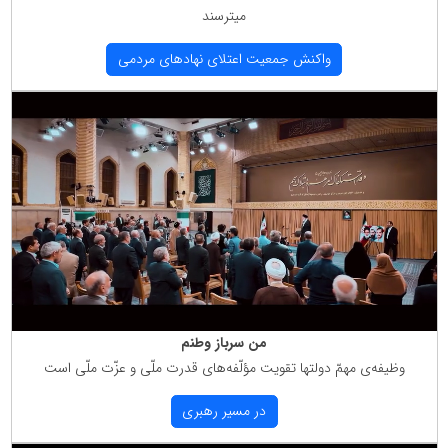
میترسند
واكنش جمعیت اعتلای نهادهای مردمی
من سرباز وطنم
وظیفه‌ی مهمّ دولتها تقویت مؤلّفه‌های قدرت ملّی و عزّت ملّی است
در مسیر رهبری