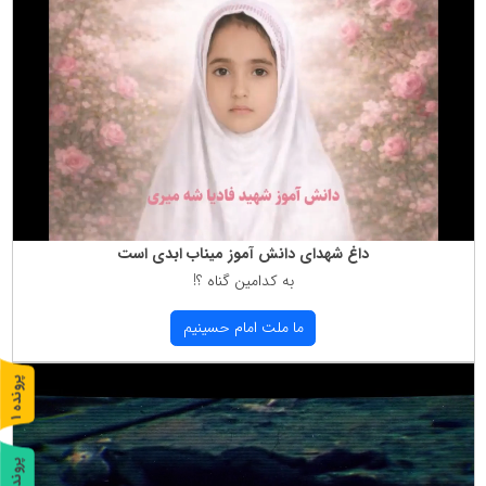
داغ شهدای دانش آموز میناب ابدی است
به كدامین گناه ؟!
ما ملت امام حسینیم
پ
1
ر
و
ن
د
ه
پ
2