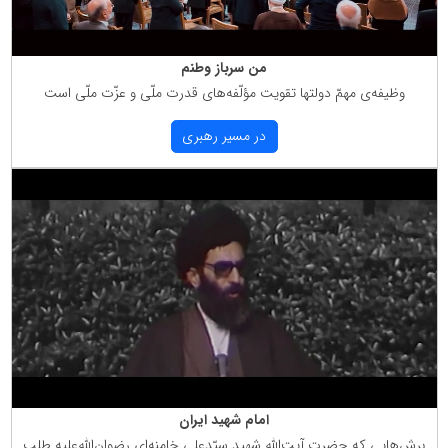
من سرباز وطنم
وظیفه‌ی مهمّ دولتها تقویت مؤلّفه‌های قدرت ملّی و عزّت ملّی است
در مسیر رهبری
امام شهید ایران
برش‌هایی كه حضرت آیت‌الله شهید سیّدعلی خامنه‌ای رضوان‌الله‌علیه طلب