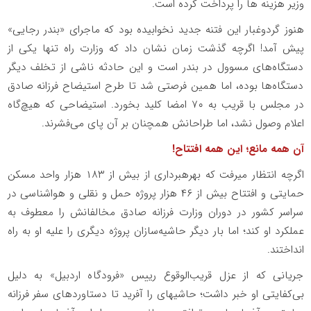
وزیر هزینه ‎ها را پرداخت کرده است.
هنوز گردوغبار این فتنه جدید نخوابیده بود که ماجرای «بندر رجایی»
پیش آمد! اگرچه گذشت زمان نشان داد که وزارت راه تنها یکی از
دستگاه‌های مسوول در بندر است و این حادثه ناشی از تخلف دیگر
دستگاه‌ها بوده، اما همین فرصتی شد تا طرح استیضاح فرزانه صادق
در مجلس با قریب به ۷۰ امضا کلید بخورد. استیضاحی که هیچ‌گاه
اعلام وصول نشد، اما طراحانش همچنان بر آن پای می‌فشرند.
آن همه مانع؛ این همه افتتاح!
اگرچه انتظار می‎رفت که بهره‎برداری از بیش از ۱۸۳ هزار واحد مسکن
حمایتی و افتتاح بیش از ۴۶ هزار پروژه حمل و نقلی و هواشناسی در
سراسر کشور در دوران وزارت فرزانه صادق مخالفانش را معطوف به
عملکرد او کند؛ اما بار دیگر حاشیه‌سازان پروژه دیگری را علیه او به راه
انداختند.
جریانی که از عزل قریب‌الوقوع رییس «فرودگاه اردبیل» به دلیل
بی‌کفایتی او خبر داشت؛ حاشیه‎ای را آفرید تا دستاوردهای سفر فرزانه