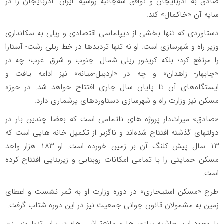
صادق به آذربایجان و توافق سه‌جانبه روسیه- ایران- آذربایجان را در
سایه آن «خاکمال» کند.
دستاوردی که تنها بخشی از دیپلماسی اقتصادی و ریلی به سکانداری
وزیر راه و شهرسازی است. او نه تنها تردیدها در خط ریلی رشت- آستارا
را مرتفع کرد؛ بلکه کریدور ریلی شمال- جنوب و شرق- غرب؛ چه در
«چابهار- زاهدان» و چه در «اردبیل-میانه» نیز ادامه یافت و
ایستگاه‌های آن تا پایان سال جاری افتتاح خواهد شد. در حوزه
مسکن نیز وزارت راه و شهرسازی دستاوردهای پرشماری دارد.
«صادق» میراث‌دار پروژه های ناتمامی است که بعضا چندین بار در
دولت‎های گذشته افتتاح شده‌اند و ناگزیر از تکمیل خانه هایی است که
۱۳ سال پیش کلنگ آن بر زمین خورده است. او ۱۸۳ هزار واحد
مسکن حمایتی را با تمامی امکانات روبنایی و زیربنایی افتتاح کرده
است.
طرح «مسکن استیجاری» در دوره وزارت او به ثمر نشست و اعطای
زمین به مشمولان قانون جوانی جمعیت نیز در این دوره شتاب گرفت.
با وجود این حاشیه سازی ها و مانع‌تراشی‎ ها؛ در برابر تنها وزیر زن