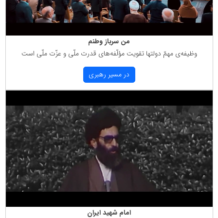
من سرباز وطنم
وظیفه‌ی مهمّ دولتها تقویت مؤلّفه‌های قدرت ملّی و عزّت ملّی است
در مسیر رهبری
امام شهید ایران