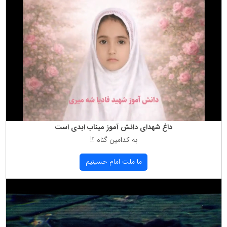
داغ شهدای دانش آموز میناب ابدی است
به كدامین گناه ؟!
ما ملت امام حسینیم