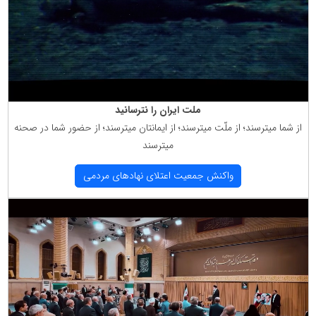
ملت ایران را نترسانید
از شما میترسند؛ از ملّت میترسند؛ از ایمانتان میترسند؛ از حضور شما در صحنه
میترسند
واكنش جمعیت اعتلای نهادهای مردمی