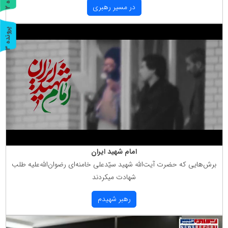
در مسیر رهبری
ر
و
ن
د
ه
پ
3
ر
و
ن
د
ه
امام شهید ایران
برش‌هایی كه حضرت آیت‌الله شهید سیّدعلی خامنه‌ای رضوان‌الله‌علیه طلب
شهادت میكردند
رهبر شهیدم