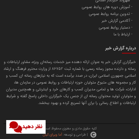
شهروند خبرنگار استانی
آموزش دوره های روابط عمومی
پایگاه اطلاع رسانی اعتلای نهادهای مردمی
تدوین برنامه روابط عمومی
مسعودصادقی
آکادمی گزارش خبر
دستیار روابط عمومی
ارتباط با ما
درباره گزارش خبر
خبرگزاری گزارش خبر به عنوان ارائه دهنده میز خدمات رسانه‌ای ویژه، مشاور ارتباطات و
رسانه و دارنده مجوز رسانه رسمی با شماره ثبت 86752 از وزارت محترم فرهنگ و ارشاد
تریبون
اسلامی جمهوری اسلامی ایران، در صدد برآمده است که به نیازهای رسانه ای کسب و
انتشار گسترده محتوا در رسانه گزارش خبر
کار و مجموعه های متبوع متولیان حوزه ارتباطات و روابط عمومی در سازمان ها،
ادارات، شرکت ها و تمامی مدیران کسب و کارهای خرد و اینترنتی و همچنین مدیران
پایگاه اطلاع رسانی دریا و نفت
و متولیان تولید محتوای رسانه ای از جنس یک خبرگزاری داخلی پاسخ گفته و شرایط
محمدعلی کرمعلی
ارتباطات و اطلاع رسانی را برای آنها تسریع کرده و بهبود ببخشد.
نظر دهید
کلیه حقوق مادی و معنوی محفوظ است.
| طراحی و توسعه:
آما ویرای کیان