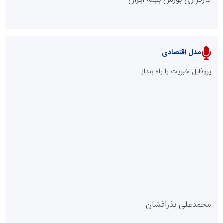
مدل اقتصادی
پایگاه خبری نهضت ملی مسکن
پروفایل خبریت را راه بنداز
سازمان بورس و اوراق بهادار
مرجع اخبار موثق در بازارسرمایه
پایگاه خبری گفتمان یزد
محمدعلی بذرافشان