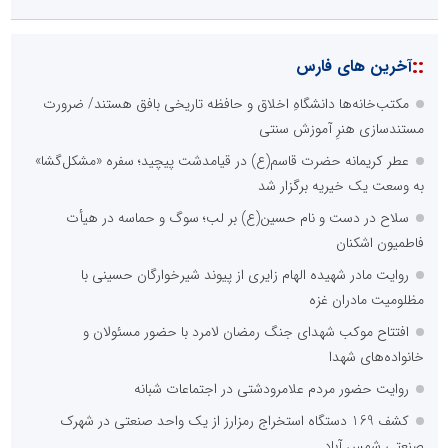
::
آخرین های فارس
مکتب‌خانه‌ها دانشگاهِ اخلاق و حافظه تاریخی بافق هستند/ ضرورت
مستندسازی هنرِ آموزش سنتی
عطر کریمانه حضرت قاسم(ع) در قیامدشت پیچید؛ سفره «مشکل‌گشا»
به وسعت یک خیریه برگزار شد
سلاح در دست و نام حسین(ع) بر لب؛ سوگ و حماسه در هیأت
فاطمیون اشکنان
روایت مادر شهیده الهام زایری از پیوند شیرخوارگان حسینی با
مظلومیت مادران غزه
افتتاح موکب شهدای جنگ رمضان لامرد با حضور مسئولان و
خانواده‌های شهدا
روایت حضور مردم علامرودشتی در اجتماعات شبانه
کشف 169 دستگاه استخراج رمزارز از یک واحد صنعتی در شهرک
صنعتی شمس آباد