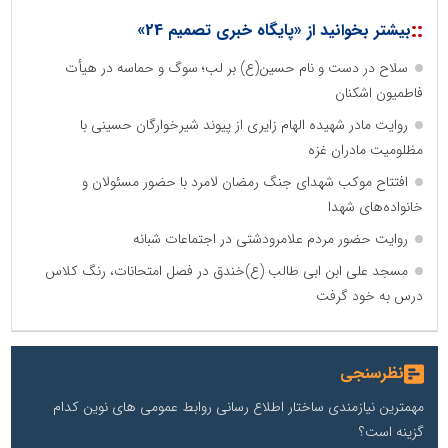
::
بیشتر بخوانید از «پایگاه خبری تصمیم 24»
سلاح در دست و نام حسین(ع) بر لب؛ سوگ و حماسه در هیأت
فاطمیون اشکنان
روایت مادر شهیده الهام زایری از پیوند شیرخوارگان حسینی با
مظلومیت مادران غزه
افتتاح موکب شهدای جنگ رمضان لامرد با حضور مسئولان و
خانواده‌های شهدا
روایت حضور مردم علامرودشتی در اجتماعات شبانه
مسجد علی ابن ابی طالب (ع)خندق در فصل امتحانات، رنگ کلاس
درس به خود گرفت
نظرسنجی
مهمترین نیازمندی ساختار اطلاع رسانی روابط عمومی های نوین کدام
گزینه است؟