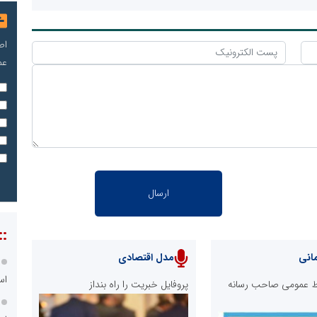
اص
عم
::
انی
مدل اقتصادی
اس
ابط عمومی صاحب رسانه
پروفایل خبریت را راه بنداز