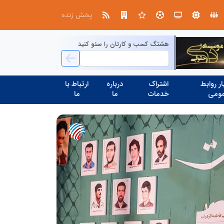
تنگه هرمز دیگر به وضعیت سابق برنمی گردد؛ جمهوری اسلامی چگونه این آبراه راهبردی را به دال مرکزی نظم امنیتی جدید غرب آسیا تبدیل می کند؟
پخش زنده
هشتگ کسب و کارتان را سئو کنید
ر روابط
اشتراک
درباره
ارتباط با
ومی
خدمات
ما
ما