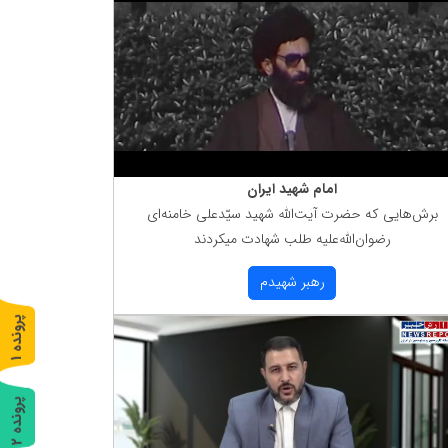
امام شهید ایران
برش‌هایی كه حضرت آیت‌الله شهید سیّدعلی خامنه‌ای
رضوان‌الله‌علیه طلب شهادت میكردند
رهبر شهیدم
پ
1
ر
و
ن
د
ه
پ
2
ر
و
ن
د
ه