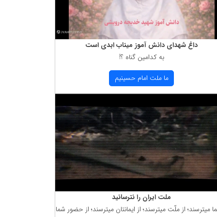
داغ شهدای دانش آموز میناب ابدی است
به كدامین گناه ؟!
ما ملت امام حسینیم
ملت ایران را نترسانید
ما میترسند؛ از ملّت میترسند؛ از ایمانتان میترسند؛ از حضور شما