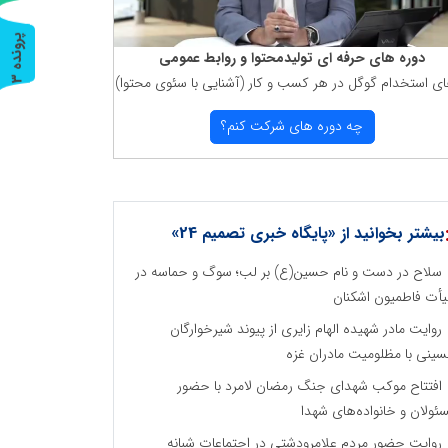
پ
3
دوره های حرفه ای تولیدمحتوا و روابط عمومی
ای استخدام گوگل در هر كسب و كار (آشنایی با سئوی محتوا)
ر
و
ن
د
ه
چه دوره های شركت كنم؟
بیشتر بخوانید از «پایگاه خبری تصمیم 24»
سلاح در دست و نام حسین(ع) بر لب؛ سوگ و حماسه در
أت فاطمیون اشکنان
روایت مادر شهیده الهام زایری از پیوند شیرخوارگان
ینی با مظلومیت مادران غزه
افتتاح موکب شهدای جنگ رمضان لامرد با حضور
ئولان و خانواده‌های شهدا
روایت حضور مردم علامرودشتی در اجتماعات شبانه