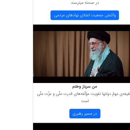
در صحنه میترسند
واكنش جمعیت اعتلای نهادهای مردمی
من سرباز وطنم
یفه‌ی مهمّ دولتها تقویت مؤلّفه‌های قدرت ملّی و عزّت ملّی
است
در مسیر رهبری