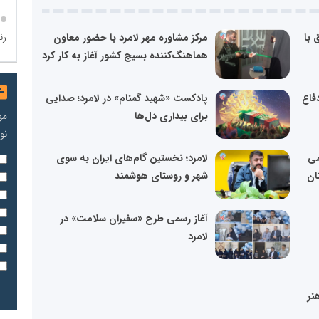
رن
 با
مرکز مشاوره مهر لامرد با حضور معاون
هماهنگ‌کننده بسیج کشور آغاز به کار کرد
دفاع
پادکست «شهید گمنام» در لامرد؛ صدایی
برای بیداری دل‌ها
مه
نو
می
لامرد؛ نخستین گام‌های ایران به سوی
ان
شهر و روستای هوشمند
آغاز رسمی طرح «سفیران سلامت» در
لامرد
نر