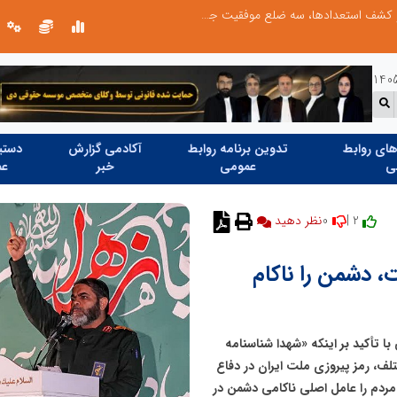
الگوپذیری خلاق، بهره‌گیری از هوش مصنوعی و کشف استعدادها، سه ضلع موفقیت جوانان کارآفرین
ای روابط
تدوین برنامه روابط
آکادمی گزارش
دستیا
ی
عمومی
خبر
عم
0
2 |
نظر دهید
، دشمن را ناکام
با تأکید بر اینکه «شهدا شناسنامه
ف، رمز پیروزی ملت ایران در دفاع
ردم را عامل اصلی ناکامی دشمن در