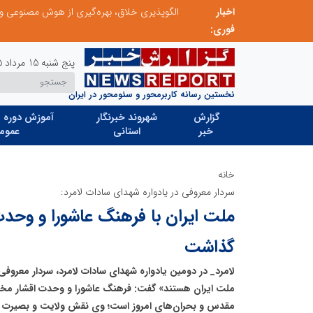
اخبار
ابتکار در حمایت از باشگاه‌ها و خلاقیت در توسعه ورزش همگانی؛ کلید طلایی پیشرفت ورزش کشور
فوری:
پنج شنبه 15 مرداد 1405
نخستین رسانه کاربرمحور و سئومحور در ایران
گزارش
شهروند خبرنگار
آموزش دوره ه
خبر
استانی
عموم
خانه
سردار معروفی در یادواره شهدای سادات لامرد:
ملت ایران با فرهنگ عاشورا و وحدت
گذاشت
لامرد_ در دومین یادواره شهدای سادات لامرد، سردار معروفی 
ملت ایران هستند» گفت: فرهنگ عاشورا و وحدت اقشار مختل
مقدس و بحران‌های امروز است؛ وی نقش ولایت و بصیرت م