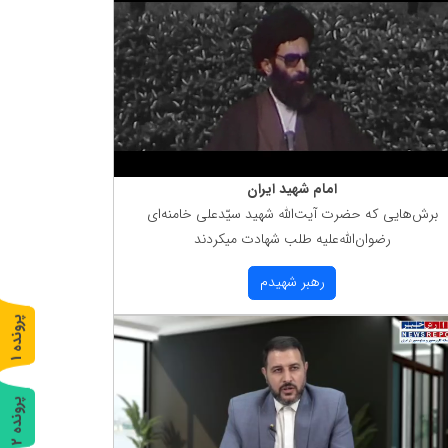
امام شهید ایران
برش‌هایی كه حضرت آیت‌الله شهید سیّدعلی خامنه‌ای
رضوان‌الله‌علیه طلب شهادت میكردند
رهبر شهیدم
پ
1
ر
و
ن
د
ه
پ
2
ر
و
ن
د
ه