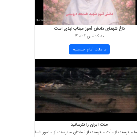
داغ شهدای دانش آموز میناب ابدی است
به كدامین گناه ؟!
ما ملت امام حسینیم
ملت ایران را نترسانید
ما میترسند؛ از ملّت میترسند؛ از ایمانتان میترسند؛ از حضور شما