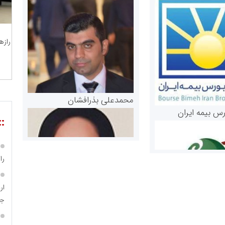
رازه
محمدعلی بذرافشان
رس بیمه ایران
::
را
جا
مریم حاج نوروز نظری