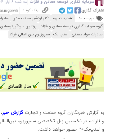
سرمایه گذاری توسعه معادن و فلزات
سه شنبه 6 آبان 1404 - 20:34
لینک کوتاه
اشتراک گذاری:
برچسب‌ها:
تشدید تحریم
دکتر اردشیر سعدمحمدی
صادرا
گروه سرمایه گذاری توسعه معادن و فلزات
پرتفوی سودآور«ومعادن
صادرات مواد معدنی
اسنپ بک
سمپوزیوم بین المللی فولاد
به گزارش خبرنگاران گروه صنعت و تجارت
گزارش خبر
، 
و اسنپ‌بک»* حضور خواهد داشت.