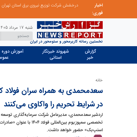
اخبار
در آینده‌ای که به زبان صفر و یک نوشته می‌شود، سازمان‌های بی‌تحول، محکوم به فراموشی‌اند
درخشش شرکت توزیع نیروی برق استان تهران در ار
فوری:
شنبه 17 مرداد 1405
نخستین رسانه کاربرمحور و سئومحور در ایران
گزارش
شهروند خبرنگار
آموزش دوره ه
خبر
استانی
عموم
خانه
سعدمحمدی به همراه سران فولاد کش
در شرایط تحریم را واکاوی می‌کنند
اردشیر سعدمحمدی، مدیرعامل شرکت سرمایه‌گذاری توسعه م
تخصصی سمپوزیوم بین‌المللی فول
اسنپ‌بک» حضور خواهد داشت.