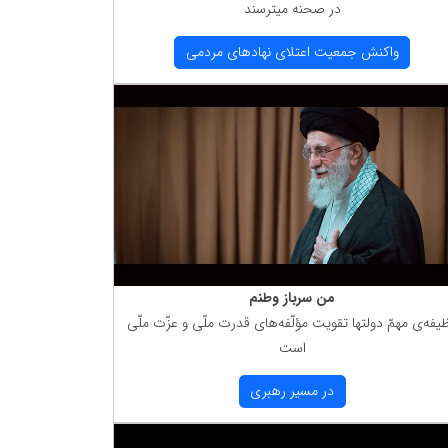
در صحنه میترسند
واكنش جمعیت اعتلای نهادهای مردمی
من سرباز وطنم
یفه‌ی مهمّ دولتها تقویت مؤلّفه‌های قدرت ملّی و عزّت ملّی
است
در مسیر رهبری