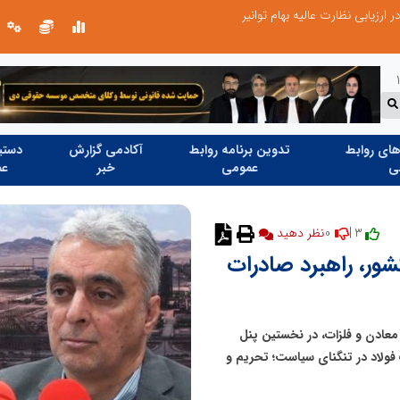
زیابی نظارت عالیه بهام توانیر
بخش اول گفت‌وگوی رئیس‌جمهور پزشکیا
ای روابط
تدوین برنامه روابط
آکادمی گزارش
دستیا
ی
عمومی
خبر
عم
0
3 |
ور، راهبرد صادرات
عادن و فلزات، در نخستین پنل
اد ۱۴۰۴ با عنوان «صادرات فولاد در تنگنای سیاست؛ تحریم و