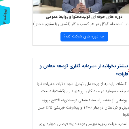
پ
3
دوره های حرفه ای تولیدمحتوا و روابط عمومی
ای استخدام گوگل در هر كسب و كار (آشنایی با سئوی محتوا)
ر
و
ن
د
ه
چه دوره های شركت كنم؟
بیشتر بخوانید از «سرمایه گذاری توسعه معادن و
فلزات»
اکتشاف باید به اولویت ملی تبدیل شود / ثبات مقررات تنها
ه جذب سرمایه در معدنکاری پرهزینه و بازگشت‌بلندمدت
رونمایی از نقشه راه ۴۵۰ همتی «ومعادن»؛ افتتاح پروژه
اردبیل و کردستان در بهار ۱۴۰۶ و پیشرفت فیزیکی ۳۵٪ مس
نجا
تمدید مهلت پذیره نویسی «ومعادن»؛ فرصتی دوباره برای