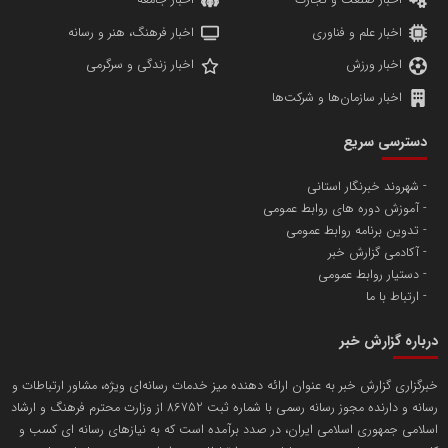
اخبار صنعت و تجارت
اخبار جامعه
اخبار علم و فناوری
اخبار فرهنگ، هنر و رسانه
اخبار ورزش
اخبار زندگی و سرگرمی
اخبار سازمان‌ها و شرکت‌ها
آهن و فولاد غدیر ایرانیان
دسترسی سریع
تامین آهن اسفنجی تولیدکنندگان فولاد در کشور
شهروند خبرنگار استانی
آموزش دوره های روابط عمومی
پایگاه اطلاع رسانی اعتلای نهادهای مردمی
تدوین برنامه روابط عمومی
مسعودصادقی
آکادمی گزارش خبر
دستیار روابط عمومی
ارتباط با ما
درباره گزارش خبر
خبرگزاری گزارش خبر به عنوان ارائه دهنده میز خدمات رسانه‌ای ویژه، مشاور ارتباطات و
رسانه و دارنده مجوز رسانه رسمی با شماره ثبت 86752 از وزارت محترم فرهنگ و ارشاد
تریبون
اسلامی جمهوری اسلامی ایران، در صدد برآمده است که به نیازهای رسانه ای کسب و
انتشار گسترده محتوا در رسانه گزارش خبر