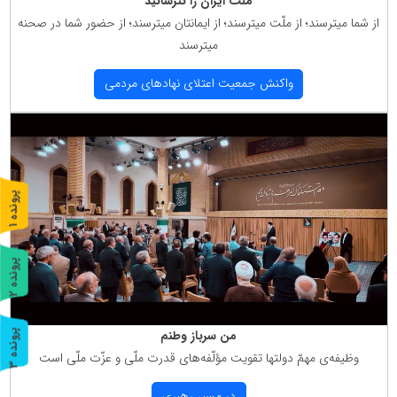
ملت ایران را نترسانید
از شما میترسند؛ از ملّت میترسند؛ از ایمانتان میترسند؛ از حضور شما در صحنه
میترسند
واكنش جمعیت اعتلای نهادهای مردمی
پ
1
ر
و
ن
د
ه
پ
2
ر
و
ن
د
ه
من سرباز وطنم
پ
3
وظیفه‌ی مهمّ دولتها تقویت مؤلّفه‌های قدرت ملّی و عزّت ملّی است
ر
و
ن
د
ه
در مسیر رهبری