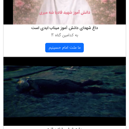
داغ شهدای دانش آموز میناب ابدی است
به كدامین گناه ؟!
ما ملت امام حسینیم