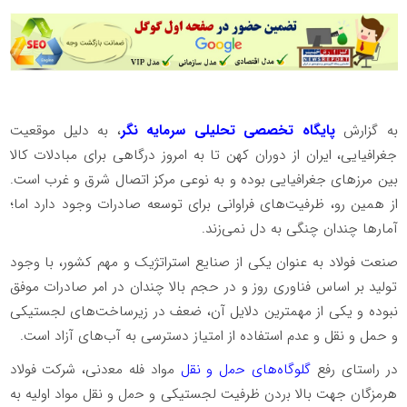
به گزارش
پایگاه تخصصی تحلیلی سرمایه نگر
، به دلیل موقعیت
جغرافیایی، ایران از دوران کهن تا به امروز درگاهی برای مبادلات کالا
بین مرزهای جغرافیایی بوده و به نوعی مرکز اتصال شرق و غرب است.
از همین رو، ظرفیت‌های فراوانی برای توسعه صادرات وجود دارد اما؛
آمارها چندان چنگی به دل نمی‌زند.
صنعت فولاد به عنوان یکی از صنایع استراتژیک و مهم کشور، با وجود
تولید بر اساس فناوری روز و در حجم بالا چندان در امر صادرات موفق
نبوده و یکی از مهمترین دلایل آن، ضعف در زیرساخت‌های لجستیکی
و حمل و نقل و عدم استفاده از امتیاز دسترسی به آب‌های آزاد است.
در راستای رﻓﻊ
گلوگاه‌های ﺣﻣل و ﻧﻘل
ﻣواد فله ﻣﻌدﻧﯽ، شرکت فولاد
هرمزگان جهت ﺑﺎﻻ ﺑردن ظرفیت لجستیکی و ﺣﻣل و ﻧﻘل مواد اولیه به