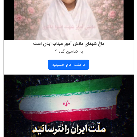
داغ شهدای دانش آموز میناب ابدی است
به كدامین گناه ؟!
ما ملت امام حسینیم