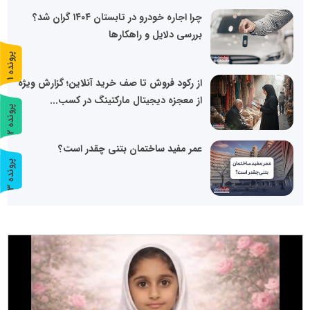
چرا اجاره خودرو در تابستان ۱۴۰۴ گران شد؟
بررسی دلایل و راهکارها
پ
1
از رکود فروش تا صف خرید آنلاین؛ گزارش ویژه
ر
و
ن
د
ه
از معجزه دیجیتال مارکتینگ در کسب...
پ
2
ر
و
ن
د
ه
عمر مفید ساختمان بتنی چقدر است؟
پ
3
ر
و
ن
د
ه