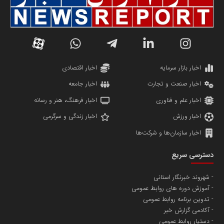
سازمان صنعت،معدن و تجارت
دانشگاه سئوی ایران
مریم حاج نوروز نظری
اخبار بازار سرمایه
اخبار اقتصادی
اخبار صنعت و تجارت
اخبار جامعه
اخبار علم و فناوری
اخبار فرهنگ، هنر و رسانه
اخبار ورزش
اخبار زندگی و سرگرمی
اخبار سازمان‌ها و شرکت‌ها
آهن و فولاد غدیر ایرانیان
دسترسی سریع
تامین آهن اسفنجی تولیدکنندگان فولاد در کشور
شهروند خبرنگار استانی
آموزش دوره های روابط عمومی
پایگاه اطلاع رسانی اعتلای نهادهای مردمی
تدوین برنامه روابط عمومی
مسعودصادقی
آکادمی گزارش خبر
دستیار روابط عمومی