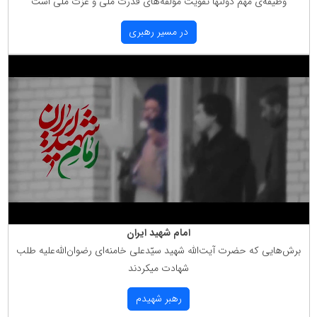
وظیفه‌ی مهمّ دولتها تقویت مؤلّفه‌های قدرت ملّی و عزّت ملّی است
در مسیر رهبری
امام شهید ایران
برش‌هایی كه حضرت آیت‌الله شهید سیّدعلی خامنه‌ای رضوان‌الله‌علیه طلب
شهادت میكردند
رهبر شهیدم