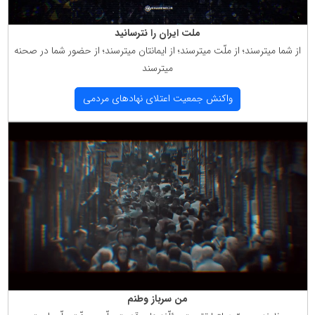
ملت ایران را نترسانید
از شما میترسند؛ از ملّت میترسند؛ از ایمانتان میترسند؛ از حضور شما در صحنه
میترسند
واكنش جمعیت اعتلای نهادهای مردمی
من سرباز وطنم