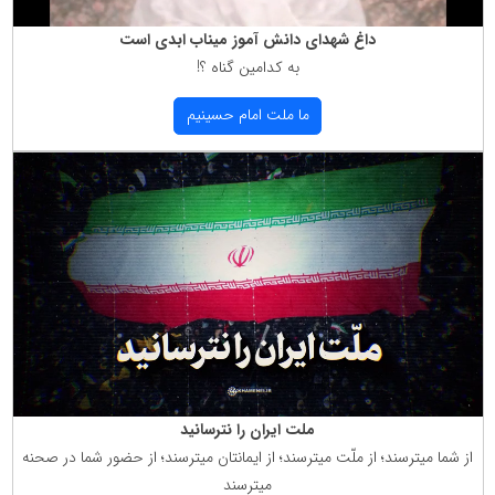
داغ شهدای دانش آموز میناب ابدی است
به كدامین گناه ؟!
ما ملت امام حسینیم
ملت ایران را نترسانید
از شما میترسند؛ از ملّت میترسند؛ از ایمانتان میترسند؛ از حضور شما در صحنه
میترسند