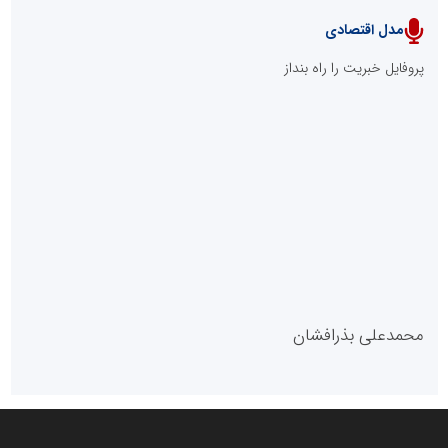
مدل اقتصادی
پایگاه خبری نهضت ملی مسکن
پروفایل خبریت را راه بنداز
سازمان بورس و اوراق بهادار
مرجع اخبار موثق در بازارسرمایه
پایگاه خبری گفتمان یزد
محمدعلی بذرافشان