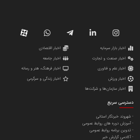
سازمان صنعت،معدن و تجارت
دانشگاه سئوی ایران
مریم حاج نوروز نظری
اخبار بازار سرمایه
اخبار اقتصادی
اخبار صنعت و تجارت
اخبار جامعه
اخبار علم و فناوری
اخبار فرهنگ، هنر و رسانه
اخبار ورزش
اخبار زندگی و سرگرمی
اخبار سازمان‌ها و شرکت‌ها
آهن و فولاد غدیر ایرانیان
دسترسی سریع
تامین آهن اسفنجی تولیدکنندگان فولاد در کشور
شهروند خبرنگار استانی
آموزش دوره های روابط عمومی
پایگاه اطلاع رسانی اعتلای نهادهای مردمی
تدوین برنامه روابط عمومی
مسعودصادقی
آکادمی گزارش خبر