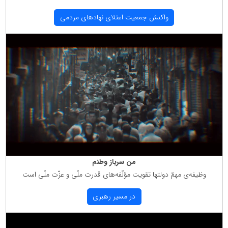
واكنش جمعیت اعتلای نهادهای مردمی
من سرباز وطنم
وظیفه‌ی مهمّ دولتها تقویت مؤلّفه‌های قدرت ملّی و عزّت ملّی است
در مسیر رهبری