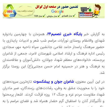
به گزارش خبر
پایگاه خبری تصمیم۲۴
، همزمان با چهارمین یادواره
شهدای والامقام روستای نورآباد، مراسم شب شعر و ادبیات پایداری با
حضور سرهنگ پاسدار حامد غلامی جانشین سپاه ناحیه مهر، سجادی
رئیس اداره فرهنگ و ارشاد اسلامی شهرستان لامرد، جمعی از شاعران
برجسته، خانواده‌های معظم شهدا، جوانان، دانش‌آموزان و علاقه‌مندان
به فرهنگ و هنر در حسینیه امام حسن مجتبی(ع) این روستا برگزار
شد.
در این آیین معنوی،
شاعران جوان و پیشکسوت
تازه‌ترین سروده‌های
خود را با محوریت عشق به وطن، رشادت‌های رزمندگان، صبر مادران
شهدا، مقاومت مردم غزه و جنگ ۱۲ روزه قرائت کردند. اشعار پرمحتوا
و تأثیرگذار آنان با استقبال گرم حضار همراه شد و فضای مراسم را به