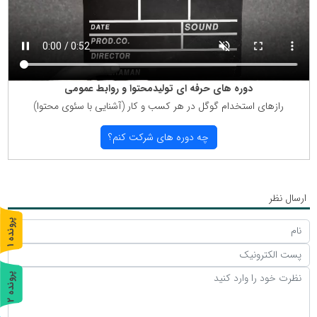
دوره های حرفه ای تولیدمحتوا و روابط عمومی
رازهای استخدام گوگل در هر كسب و كار (آشنایی با سئوی محتوا)
چه دوره های شركت كنم؟
ارسال نظر
پ
1
ر
و
ن
د
ه
پ
2
ر
و
ن
د
ه