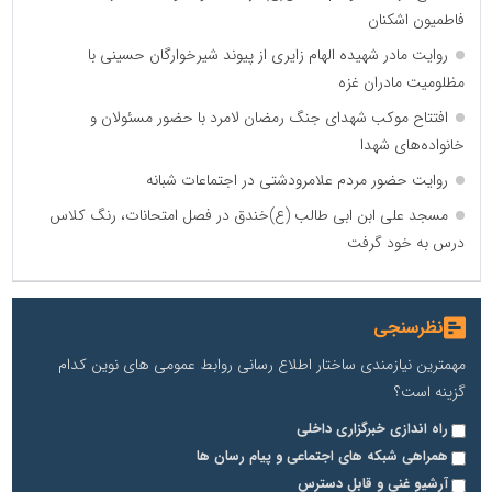
فاطمیون اشکنان
روایت مادر شهیده الهام زایری از پیوند شیرخوارگان حسینی با
مظلومیت مادران غزه
افتتاح موکب شهدای جنگ رمضان لامرد با حضور مسئولان و
خانواده‌های شهدا
روایت حضور مردم علامرودشتی در اجتماعات شبانه
مسجد علی ابن ابی طالب (ع)خندق در فصل امتحانات، رنگ کلاس
درس به خود گرفت
نظرسنجی
مهمترین نیازمندی ساختار اطلاع رسانی روابط عمومی های نوین کدام
گزینه است؟
راه اندازی خبرگزاری داخلی
همراهی شبکه های اجتماعی و پیام رسان ها
آرشیو غنی و قابل دسترس