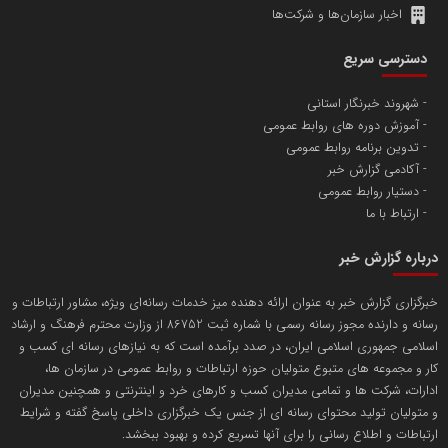
اخبار سازمان‌ها و شرکت‌ها
آهن و فولاد غدیر ایرانیان
دسترسی سریع
تامین آهن اسفنجی تولیدکنندگان فولاد در کشور
شهروند خبرنگار استانی
آموزش دوره های روابط عمومی
پایگاه اطلاع رسانی اعتلای نهادهای مردمی
تدوین برنامه روابط عمومی
مسعودصادقی
آکادمی گزارش خبر
دستیار روابط عمومی
ارتباط با ما
درباره گزارش خبر
خبرگزاری گزارش خبر به عنوان ارائه دهنده میز خدمات رسانه‌ای ویژه، مشاور ارتباطات و
رسانه و دارنده مجوز رسانه رسمی با شماره ثبت 86752 از وزارت محترم فرهنگ و ارشاد
تریبون
اسلامی جمهوری اسلامی ایران، در صدد برآمده است که به نیازهای رسانه ای کسب و
انتشار گسترده محتوا در رسانه گزارش خبر
کار و مجموعه های متبوع متولیان حوزه ارتباطات و روابط عمومی در سازمان ها،
ادارات، شرکت ها و تمامی مدیران کسب و کارهای خرد و اینترنتی و همچنین مدیران
پایگاه اطلاع رسانی دریا و نفت
و متولیان تولید محتوای رسانه ای از جنس یک خبرگزاری داخلی پاسخ گفته و شرایط
محمدعلی کرمعلی
ارتباطات و اطلاع رسانی را برای آنها تسریع کرده و بهبود ببخشد.