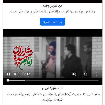
من سرباز وطنم
وظیفه‌ی مهمّ دولتها تقویت مؤلّفه‌های قدرت ملّی و عزّت ملّی است
در مسیر رهبری
امام شهید ایران
برش‌هایی كه حضرت آیت‌الله شهید سیّدعلی خامنه‌ای رضوان‌الله‌علیه طلب
شهادت میكردند