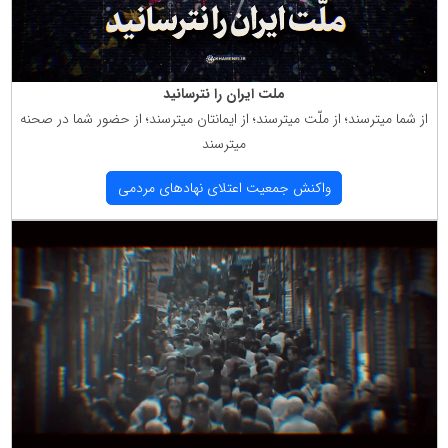
ملت ایران را نترسانید
از شما میترسند؛ از ملّت میترسند؛ از ایمانتان میترسند؛ از حضور شما در صحنه
میترسند
واكنش جمعیت اعتلای نهادهای مردمی