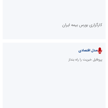
کارگزاری بورس بیمه ایران
مدل اقتصادی
پایگاه خبری نهضت ملی مسکن
پروفایل خبریت را راه بنداز
سازمان بورس و اوراق بهادار
مرجع اخبار موثق در بازارسرمایه