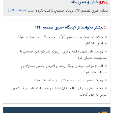
پخش زنده رویداد
پایگاه خبری تصمیم 24، رویداد جدیدی را ثبت نکرده است.
(بیشتر بدانید)
::
بیشتر بخوانید از «پایگاه خبری تصمیم 24»
سلاح در دست و نام حسین(ع) بر لب؛ سوگ و حماسه در هیأت
فاطمیون اشکنان
روایت مادر شهیده الهام زایری از پیوند شیرخوارگان حسینی با
مظلومیت مادران غزه
افتتاح موکب شهدای جنگ رمضان لامرد با حضور مسئولان و
خانواده‌های شهدا
روایت حضور مردم علامرودشتی در اجتماعات شبانه
مسجد علی ابن ابی طالب (ع)خندق در فصل امتحانات، رنگ کلاس
درس به خود گرفت