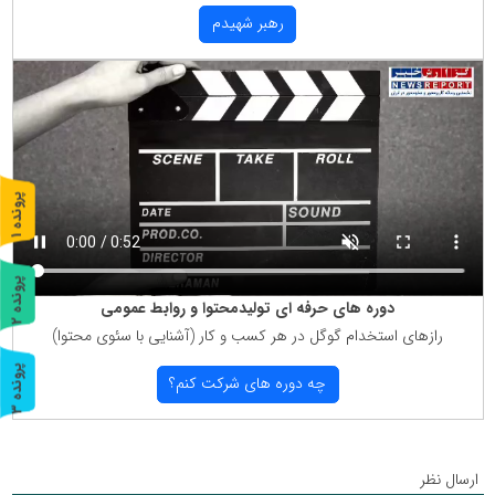
رهبر شهیدم
پ
1
ر
و
ن
د
ه
پ
2
دوره های حرفه ای تولیدمحتوا و روابط عمومی
ر
و
ن
د
ه
رازهای استخدام گوگل در هر كسب و كار (آشنایی با سئوی محتوا)
پ
3
چه دوره های شركت كنم؟
ر
و
ن
د
ه
ارسال نظر