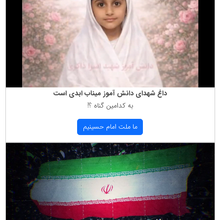
داغ شهدای دانش آموز میناب ابدی است
به كدامین گناه ؟!
ما ملت امام حسینیم