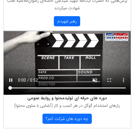
برش‌هایی كه حضرت آیت‌الله شهید سیّدعلی خامنه‌ای رضوان‌الله‌علیه طلب
شهادت میكردند
رهبر شهیدم
دوره های حرفه ای تولیدمحتوا و روابط عمومی
رازهای استخدام گوگل در هر كسب و كار (آشنایی با سئوی محتوا)
چه دوره های شركت كنم؟