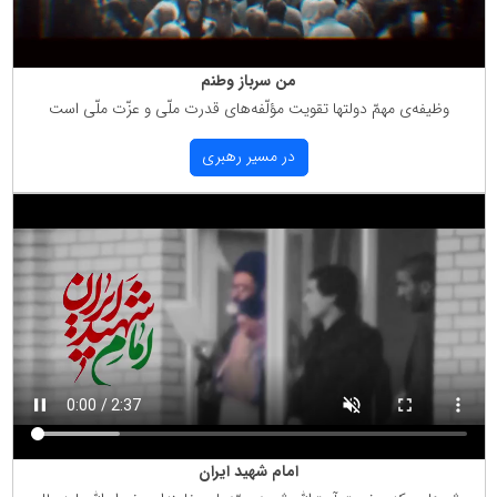
من سرباز وطنم
وظیفه‌ی مهمّ دولتها تقویت مؤلّفه‌های قدرت ملّی و عزّت ملّی است
در مسیر رهبری
امام شهید ایران