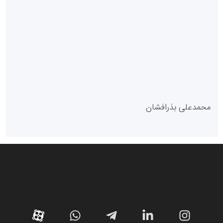
سازمان بورس و اوراق بهادار
مرجع اخبار موثق در بازارسرمایه
پایگاه خبری گفتمان یزد
محمدعلی بذرافشان
سازمان صنعت،معدن و تجارت