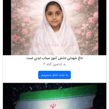
داغ شهدای دانش آموز میناب ابدی است
به كدامین گناه ؟!
ما ملت امام حسینیم