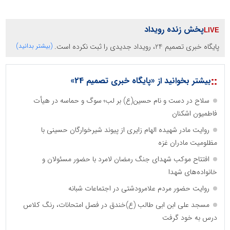
پخش زنده رویداد
پایگاه خبری تصمیم 24، رویداد جدیدی را ثبت نکرده است.
(بیشتر بدانید)
::
بیشتر بخوانید از «پایگاه خبری تصمیم 24»
سلاح در دست و نام حسین(ع) بر لب؛ سوگ و حماسه در هیأت
فاطمیون اشکنان
روایت مادر شهیده الهام زایری از پیوند شیرخوارگان حسینی با
مظلومیت مادران غزه
افتتاح موکب شهدای جنگ رمضان لامرد با حضور مسئولان و
خانواده‌های شهدا
روایت حضور مردم علامرودشتی در اجتماعات شبانه
مسجد علی ابن ابی طالب (ع)خندق در فصل امتحانات، رنگ کلاس
درس به خود گرفت