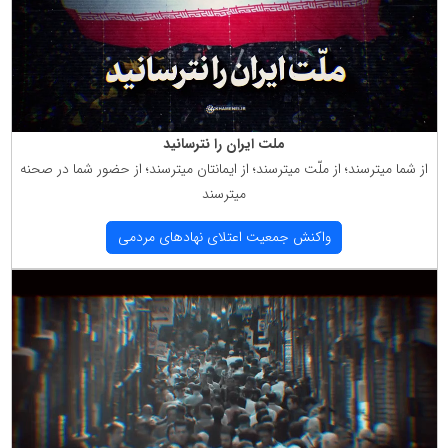
ملت ایران را نترسانید
از شما میترسند؛ از ملّت میترسند؛ از ایمانتان میترسند؛ از حضور شما در صحنه
میترسند
واكنش جمعیت اعتلای نهادهای مردمی