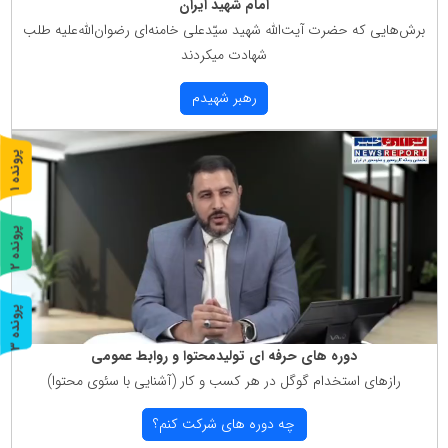
امام شهید ایران
برش‌هایی كه حضرت آیت‌الله شهید سیّدعلی خامنه‌ای رضوان‌الله‌علیه طلب
شهادت میكردند
رهبر شهیدم
پ
1
ر
و
ن
د
ه
پ
2
ر
و
ن
د
ه
پ
3
ر
و
ن
د
ه
دوره های حرفه ای تولیدمحتوا و روابط عمومی
رازهای استخدام گوگل در هر كسب و كار (آشنایی با سئوی محتوا)
چه دوره های شركت كنم؟