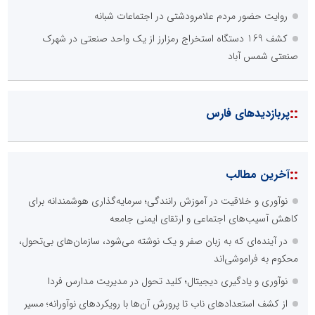
ضلع موفقیت جوانان کارآفرین
ابتکار در حمایت از باشگاه‌ها و خلاقیت در توسعه ورزش همگانی؛ کلید
طلایی پیشرفت ورزش کشور
تنگه هرمز دیگر به وضعیت سابق برنمی گردد؛ جمهوری اسلامی چگونه
این آبراه راهبردی را به دال مرکزی نظم امنیتی جدید غرب آسیا تبدیل می
کند؟
هوشمندسازی آموزشگاه‌ها؛ راهبرد اصلی برای تضمین کیفیت در نظام
رانندگی
دکتر مرتضی پرهیزگار: نسخه نجات تعاون، شبکه سازی است، نه ادامه
راه قدیم
::
آخرین های فارس
مکتب‌خانه‌ها دانشگاهِ اخلاق و حافظه تاریخی بافق هستند/ ضرورت
مستندسازی هنرِ آموزش سنتی
عطر کریمانه حضرت قاسم(ع) در قیامدشت پیچید؛ سفره «مشکل‌گشا»