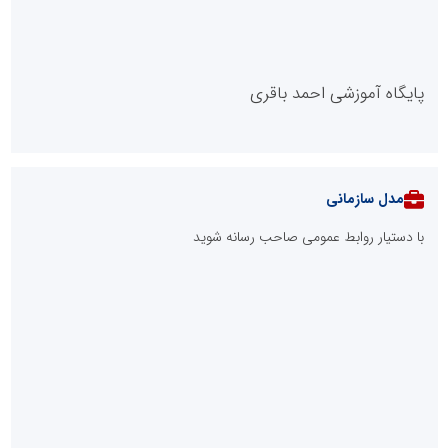
نوآوری و خلاقیت در آموزش رانندگی؛ سرمایه‌گذاری هوشمندانه برای
کاهش آسیب‌های اجتماعی و ارتقای ایمنی جامعه
در آینده‌ای که به زبان صفر و یک نوشته می‌شود، سازمان‌های بی‌تحول،
محکوم به فراموشی‌اند
نوآوری و یادگیری دیجیتال؛ کلید تحول در مدیریت مدارس فردا
از کشف استعدادهای ناب تا پرورش آن‌ها با رویکردهای نوآورانه؛ مسیر
تحول‌آفرین شنای ایران در سطح جهانی
صنعت چوب؛ هنر، خلاقیت و اشتغال در کنار هم، که برای بقا نیازمند
پشتیبانی از کالای ایرانی است
لبنیات سنتی؛ میراثی که برای بقا به حمایت و نوآوری نیاز دارد
توسعه ورزش‌های رزمی و ترویج هرچه بهتر رشته‌های ورزشی، در گرو
خلاقیت و نوآوری است
مدل VIP