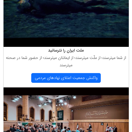
ملت ایران را نترسانید
از شما میترسند؛ از ملّت میترسند؛ از ایمانتان میترسند؛ از حضور شما در صحنه
میترسند
واكنش جمعیت اعتلای نهادهای مردمی