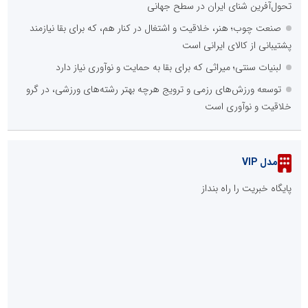
به وسعت یک خیریه برگزار شد
سلاح در دست و نام حسین(ع) بر لب؛ سوگ و حماسه در هیأت
فاطمیون اشکنان
روایت مادر شهیده الهام زایری از پیوند شیرخوارگان حسینی با
مظلومیت مادران غزه
افتتاح موکب شهدای جنگ رمضان لامرد با حضور مسئولان و
خانواده‌های شهدا
روایت حضور مردم علامرودشتی در اجتماعات شبانه
کشف 169 دستگاه استخراج رمزارز از یک واحد صنعتی در شهرک
صنعتی شمس آباد
::
پربازدیدهای فارس
::
آخرین مطالب