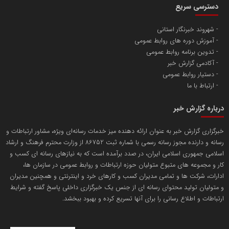
سازمان بورس و اوراق بهادار
مرجع اخبار موثق در بازارسرمایه
پایگاه خبری گفتمان یزد
محمدعلی بذرافشان
سازمان صنعت،معدن و تجارت