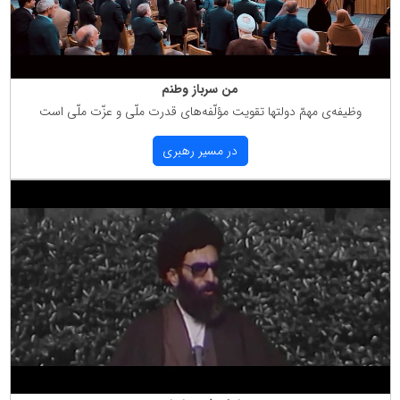
من سرباز وطنم
وظیفه‌ی مهمّ دولتها تقویت مؤلّفه‌های قدرت ملّی و عزّت ملّی است
در مسیر رهبری