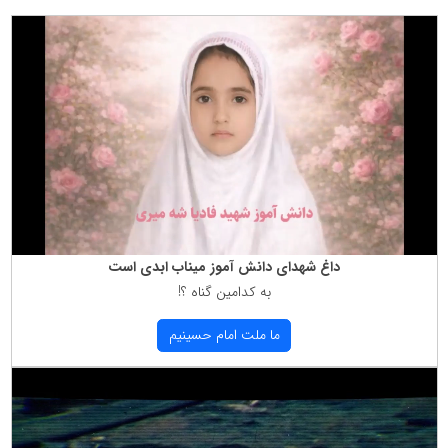
داغ شهدای دانش آموز میناب ابدی است
به كدامین گناه ؟!
ما ملت امام حسینیم