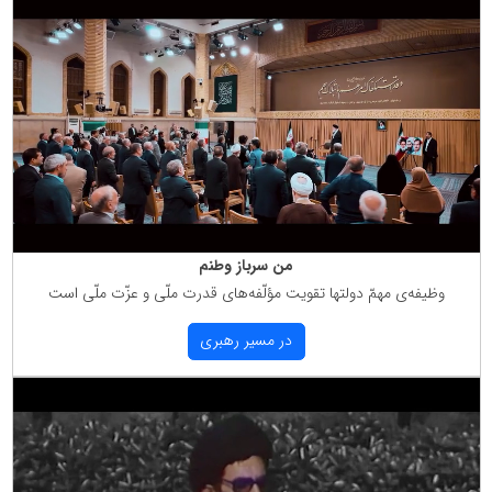
من سرباز وطنم
وظیفه‌ی مهمّ دولتها تقویت مؤلّفه‌های قدرت ملّی و عزّت ملّی است
در مسیر رهبری