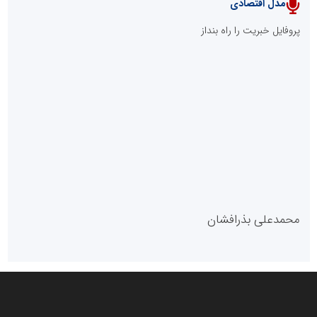
مدل اقتصادی
پایگاه خبری نهضت ملی مسکن
پروفایل خبریت را راه بنداز
سازمان بورس و اوراق بهادار
مرجع اخبار موثق در بازارسرمایه
پایگاه خبری گفتمان یزد
محمدعلی بذرافشان