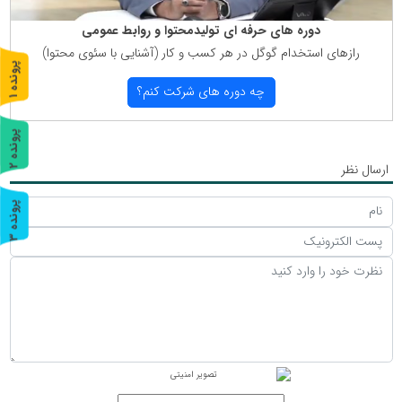
دوره های حرفه ای تولیدمحتوا و روابط عمومی
رازهای استخدام گوگل در هر كسب و كار (آشنایی با سئوی محتوا)
پ
1
چه دوره های شركت كنم؟
ر
و
ن
د
ه
پ
2
ارسال نظر
ر
و
ن
د
ه
پ
3
ر
و
ن
د
ه