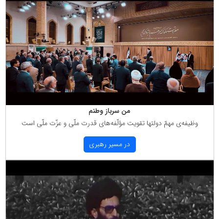
من سرباز وطنم
وظیفه‌ی مهمّ دولتها تقویت مؤلّفه‌های قدرت ملّی و عزّت ملّی است
در مسیر رهبری