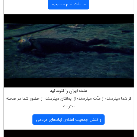
ما ملت امام حسینیم
ملت ایران را نترسانید
از شما میترسند؛ از ملّت میترسند؛ از ایمانتان میترسند؛ از حضور شما در صحنه
میترسند
واكنش جمعیت اعتلای نهادهای مردمی