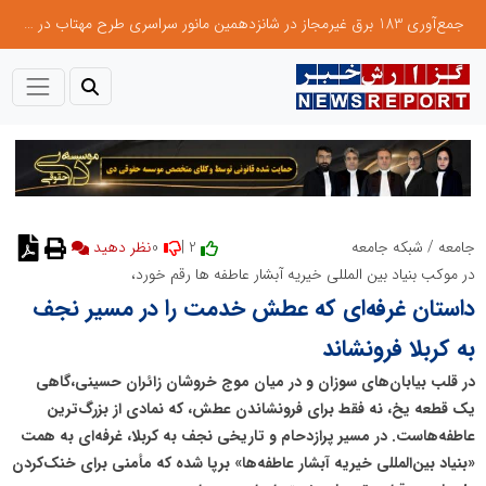
جمع‌آوری 183 برق غیرمجاز در شانزدهمین مانور سراسری طرح مهتاب در استان تهران
0
2 |
جامعه
/
شبکه جامعه
نظر دهید
در موکب بنیاد بین المللی خیریه آبشار عاطفه ها رقم خورد،
داستان غرفه‌ای که عطش خدمت را در مسیر نجف
به کربلا فرونشاند
در قلب بیابان‌های سوزان و در میان موج خروشان زائران حسینی،گاهی
یک قطعه یخ، نه فقط برای فرونشاندن عطش، که نمادی از بزرگ‌ترین
عاطفه‌هاست. در مسیر پرازدحام و تاریخی نجف به کربلا، غرفه‌ای به همت
«بنیاد بین‌المللی خیریه آبشار عاطفه‌ها» برپا شده که مأمنی برای خنک‌کردن