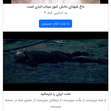
داغ شهدای دانش آموز میناب ابدی است
به كدامین گناه ؟!
ما ملت امام حسینیم
ملت ایران را نترسانید
از شما میترسند؛ از ملّت میترسند؛ از ایمانتان میترسند؛ از حضور شما در صحنه
میترسند