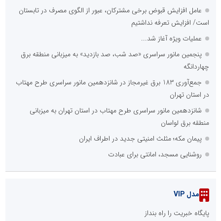
عامل افزایش قبوض برخی مشترکان، عبور از الگوی مصرف در تابستان
است/ افزایش تعرفه نداشتیم
عملیات ویژه آغاز شد...
پنجمین مانور سراسری «صد شب، صد بازدید» به میزبانی منطقه برق
چهاردانگه
جمع‌آوری 183 برق غیرمجاز در شانزدهمین مانور سراسری طرح مهتاب
در استان تهران
شانزدهمین مانور سراسری طرح مهتاب در استان تهران به میزبانی
منطقه برق لواسان
پیمان مکه؛ مثلث امنیتی جدید در اطراف ایران
روشنایی مسجد، امانتی برای عبادت
مدل VIP
پایگاه خبریت را راه بنداز