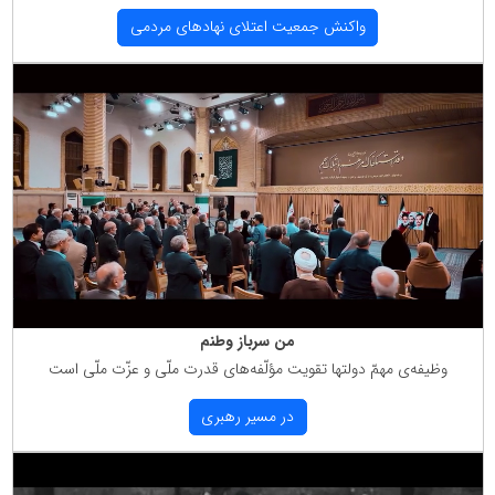
واكنش جمعیت اعتلای نهادهای مردمی
من سرباز وطنم
وظیفه‌ی مهمّ دولتها تقویت مؤلّفه‌های قدرت ملّی و عزّت ملّی است
در مسیر رهبری