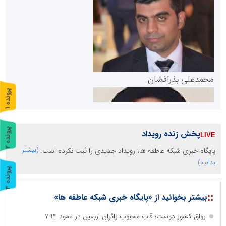
سازمان بورس و اوراق بهادار
مرجع اخبار موثق در بازارسرمایه
پایگاه خبری گفتمان یزد
محمدعلی بذرافشان
پ
1
ر
و
ن
د
ه
پ
2
پخش زنده رویداد
ر
و
ن
د
ه
پایگاه خبری شبکه عاطفه ها، رویداد جدیدی را ثبت نکرده است.
(بیشتر
سازمان صنعت،معدن و تجارت
بدانید)
پ
3
ر
و
ن
د
ه
::
بیشتر بخوانید از «پایگاه خبری شبکه عاطفه ها»
دانشگاه سئوی ایران
مریم حاج نوروز نظری
رواق کشور دوست؛ قاب محبوب زائران اربعین در عمود ۷۹۴