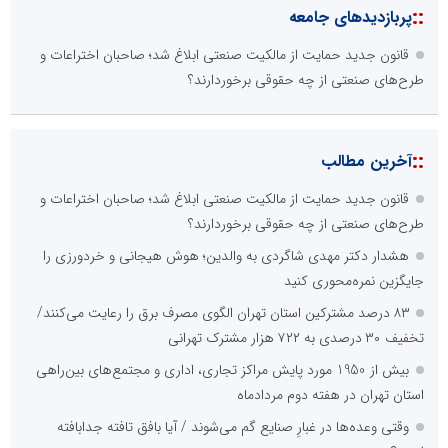
::
پربازدیدهای جامعه
گروه پیشرانان پیشرفت ایران
قانون جدید حمایت از مالکیت صنعتی ابلاغ شد؛ صاحبان اختراعات و
پایگاه اطلاع رسانی معدن پیشرو
بزرگترین پروژه های صنعتی کشور
طرح‌های صنعتی از چه حقوقی برخوردارند؟
مهدی آشتیانی فرد
::
آخرین مطالب
خبرنگار اختصاصی خبرگزاری گزارش خبر
قانون جدید حمایت از مالکیت صنعتی ابلاغ شد؛ صاحبان اختراعات و
طرح‌های صنعتی از چه حقوقی برخوردارند؟
هشدار دکتر مهدی شاگردی به والدین؛ هوش هیجانی و خردورزی را
جایگزین نمره‌محوری کنید
۸۳ درصد مشترکین استان تهران الگوی مصرف برق را رعایت می‌کنند/
وزارت علوم، تحقیقات و فناوری
پایگاه اطلاع رسانی سپهر
تخفیف ۳۰ درصدی به ۷۲۲ هزار مشترک تهرانی
بیش از 1950 مورد پایش مراکز تجاری، اداری و مجتمع‌های بین‌راهی
استان تهران در هفته دوم مردادماه
وقتی وعده‌ها در غبارِ صنایع گم می‌شوند / آیا بافق تافته جدابافته
شهروند خبرنگار گزارش خبر