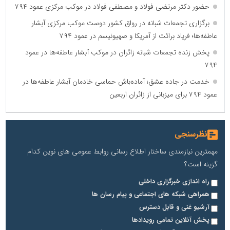
حضور دکتر مرتضی فولاد و مصطفی فولاد در موکب مرکزی عمود ۷۹۴
برگزاری تجمعات شبانه در رواق کشور دوست موکب مرکزی آبشار
عاطفه‌ها؛ فریاد برائت از آمریکا و صهیونیسم در عمود ۷۹۴
پخش زنده تجمعات شبانه زائران در موکب آبشار عاطفه‌ها در عمود
۷۹۴
آهن و فولاد غدیر ایرانیان
خدمت در جاده عشق؛ آماده‌باش حماسی خادمان آبشار عاطفه‌ها در
تامین آهن اسفنجی تولیدکنندگان فولاد در کشور
عمود ۷۹۴ برای میزبانی از زائران اربعین
پایگاه اطلاع رسانی اعتلای نهادهای مردمی
مسعودصادقی
نظرسنجی
مهمترین نیازمندی ساختار اطلاع رسانی روابط عمومی های نوین کدام
گزینه است؟
راه اندازی خبرگزاری داخلی
همراهی شبکه های اجتماعی و پیام رسان ها
آرشیو غنی و قابل دسترس
تریبون
پخش آنلاین تمامی رویدادها