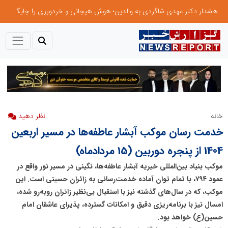
هشدار دکتر مهدی شاگردی به والدین؛ هوش هیجانی و خردورزی را جایگزین نمره‌محوری کنید
خانه
نظر دهید
خدمت رسان موکب آبشار عاطفه‌ها در مسیر اربعین
1404 از پنجره دوربین (15 مردادماه)
موکب بنیاد بین‌المللی خیریه آبشار عاطفه‌ها، نگینی در مسیر نور واقع در
عمود ۷۹۴، با تمام توان آماده خدمت‌رسانی به زائران حسینی است. این
موکب، که در سال‌های گذشته نیز با استقبال بی‌نظیر زائران روبه‌رو شده،
امسال نیز با برنامه‌ریزی دقیق و امکانات گسترده، پذیرای عاشقان امام
حسین(ع) خواهد بود.