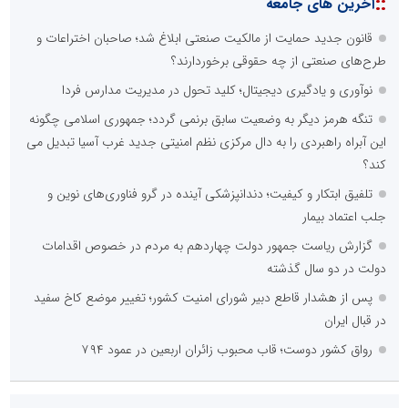
::
آخرین های جامعه
حسین براتی
پژوهشگر مسائل اجتماعی و حقوقی
قانون جدید حمایت از مالکیت صنعتی ابلاغ شد؛ صاحبان اختراعات و
طرح‌های صنعتی از چه حقوقی برخوردارند؟
نوآوری و یادگیری دیجیتال؛ کلید تحول در مدیریت مدارس فردا
تنگه هرمز دیگر به وضعیت سابق برنمی گردد؛ جمهوری اسلامی چگونه
این آبراه راهبردی را به دال مرکزی نظم امنیتی جدید غرب آسیا تبدیل می
کند؟
وزارت ارتباطات و فناوری اطلاعات
تلفیق ابتکار و کیفیت؛ دندانپزشکی آینده در گرو فناوری‌های نوین و
جلب اعتماد بیمار
پایگاه تخصصی تحلیلی سرمایه نگر
گزارش ریاست جمهور دولت چهاردهم به مردم در خصوص اقدامات
دولت در دو سال گذشته
پایگاه آموزشی احمد باقری
پس از هشدار قاطع دبیر شورای امنیت کشور؛ تغییر موضع کاخ سفید
مدرس و مشاور حوزه ارتباطات، روابط عمومی و رسانه
در قبال ایران
رواق کشور دوست؛ قاب محبوب زائران اربعین در عمود ۷۹۴