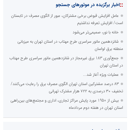
::
اخبار برگزیده در موتورهای جستجو
عامل افزایش قبوض برخی مشترکان، عبور از الگوی مصرف در تابستان
است/ افزایش تعرفه نداشتیم
خانه با نور، صمیمی‌تر می‌شود
آتش نشانی و خدمات ایمنی
شانزدهمین مانور سراسری طرح مهتاب در استان تهران به میزبانی
پایگاه خبری گفتمان فارس
امیرحسین باقری
منطقه برق لواسان
مشاور و مدرس بورس
جمع‌آوری 183 برق غیرمجاز در شانزدهمین مانور سراسری طرح مهتاب
در استان تهران
عملیات ویژه آغاز شد...
۸۳ درصد مشترکین استان تهران الگوی مصرف برق را رعایت می‌کنند/
تخفیف ۳۰ درصدی به ۷۲۲ هزار مشترک تهرانی
بیش از 1950 مورد پایش مراکز تجاری، اداری و مجتمع‌های بین‌راهی
استان تهران در هفته دوم مردادماه
اداره کل آموزش و پرورش
پایگاه اطلاع رسانی مشارکت