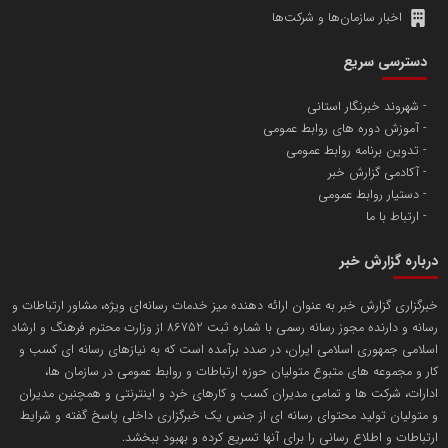
روابط عمومی گروه پاس
اخبار سازمان‌ها و شرکت‌ها
تیم تامین حفاظت سازمان ها و اشخاص
دسترسی سریع
شهروند خبرنگار استانی
وحید حاج سعیدی
آموزش دوره های روابط عمومی
فعال رسانه ای در استان گلستان
تدوین برنامه روابط عمومی
آکادمی گزارش خبر
دستیار روابط عمومی
ارتباط با ما
پایگاه خبری روی خط اقتصاد
درباره گزارش خبر
سرمایه گذاری توسعه معادن و فلزات
خبرگزاری گزارش خبر به عنوان ارائه دهنده میز خدمات رسانه‌ای ویژه، مشاور ارتباطات و
برترین شرکت سرمایه گذاری تخصصی معدن و صنایع معدنی
رسانه و دارنده مجوز رسانه رسمی با شماره ثبت 86752 از وزارت محترم فرهنگ و ارشاد
اسلامی جمهوری اسلامی ایران، در صدد برآمده است که به نیازهای رسانه ای کسب و
کار و مجموعه های متبوع متولیان حوزه ارتباطات و روابط عمومی در سازمان ها،
ادارات، شرکت ها و تمامی مدیران کسب و کارهای خرد و اینترنتی و همچنین مدیران
میلاد شادانی
و متولیان تولید محتوای رسانه ای از جنس یک خبرگزاری داخلی پاسخ گفته و شرایط
ارتباطات و اطلاع رسانی را برای آنها تسریع کرده و بهبود ببخشد.
مشاور و کوچینگ رشد فردی و سازمانی